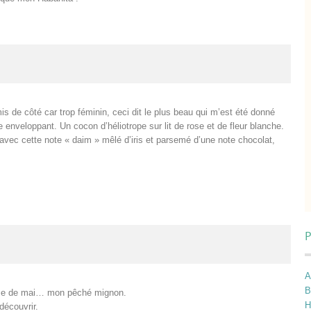
 de côté car trop féminin, ceci dit le plus beau qui m’est été donné
ve enveloppant. Un cocon d’héliotrope sur lit de rose et de fleur blanche.
 avec cette note « daim » mêlé d’iris et parsemé d’une note chocolat,
P
A
B
 rose de mai… mon pêché mignon.
H
découvrir.