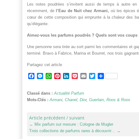
Les notes poudrées s’invitent aussi de temps à autre en
récemment, de
l’Eau de Nuit chez Armani,
où les épices é
cœur de cette composition qui emprunte à la chaleur des ba
qu’élégante.
Aimez-vous les parfums poudrés ? Quels sont vos coups
Une personne sera tirée au sort parmi les commentaires et gag
terminé. Bravo à Fabrice, Marina et Bourret, nos trois gagnant
Partagez cet article
Facebook
Messenger
WhatsApp
Pinterest
LinkedIn
Pocket
Email
Twitter
Partager
Classé dans :
Actualité Parfum
Mots-Clés :
Armani
,
Chanel
,
Dior
,
Guerlain
,
Roos & Roos
Article précédent / suivant
←
Mix parfum sur mesure : Cologne de Mugler
Trois collections de parfums rares à découvrir…
→