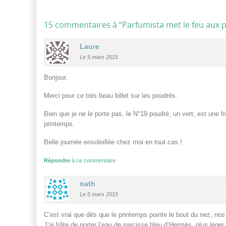
15 commentaires à “
Parfumista met le feu aux 
Laure
Le 5 mars 2015
Bonjour,
Merci pour ce très beau billet sur les poudrés.
Bien que je ne le porte pas, le N°19 poudré, un vert, est une f
printemps.
Belle journée ensoleillée chez moi en tout cas !
Répondre
à ce commentaire
nath
Le 5 mars 2015
C’est vrai que dès que le printemps pointe le bout du nez, no
J’ai hâte de porter l’eau de narcisse bleu d’Hermès, plus lége