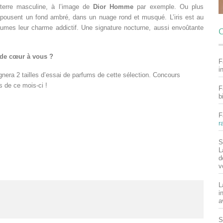
 terre masculine, à l’image de
Dior Homme
par exemple. Ou plus
pousent un fond ambré, dans un nuage rond et musqué. L’iris est au
umes leur charme addictif. Une signature nocturne, aussi envoûtante
C
 de cœur à vous ?
F
i
nera 2 tailles d’essai de parfums de cette sélection. Concours
s de ce mois-ci !
F
b
F
r
S
L
d
v
L
i
a
S