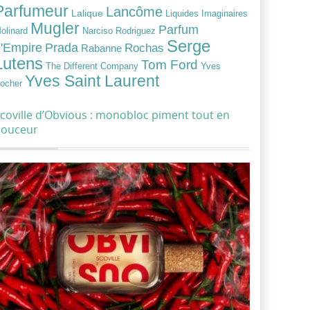
Parfumeur
Lancôme
Lalique
Liquides Imaginaires
Mugler
Parfum
Narciso Rodriguez
olinard
Serge
Prada
'Empire
Rochas
Rabanne
Lutens
Tom Ford
Yves
The Different Company
Yves Saint Laurent
ocher
coville d’Obvious : monobloc piment tout en
douceur