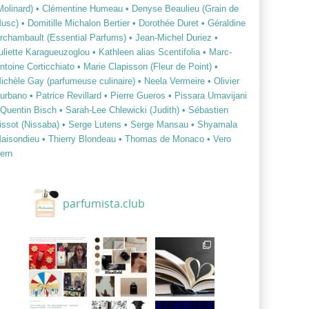
Molinard)
• Clémentine Humeau
• Denyse Beaulieu (Grain de
usc)
• Domitille Michalon Bertier
• Dorothée Duret
• Géraldine
rchambault (Essential Parfums)
• Jean-Michel Duriez
•
uliette Karagueuzoglou
• Kathleen alias Scentifolia
• Marc-
ntoine Corticchiato
• Marie Clapisson (Fleur de Point)
•
ichèle Gay (parfumeuse culinaire)
• Neela Vermeire
• Olivier
urbano
• Patrice Revillard
• Pierre Gueros
• Pissara Umavijani
 Quentin Bisch
• Sarah-Lee Chlewicki (Judith)
• Sébastien
issot (Nissaba)
• Serge Lutens
• Serge Mansau
• Shyamala
aisondieu
• Thierry Blondeau
• Thomas de Monaco
• Vero
ern
parfumista.club