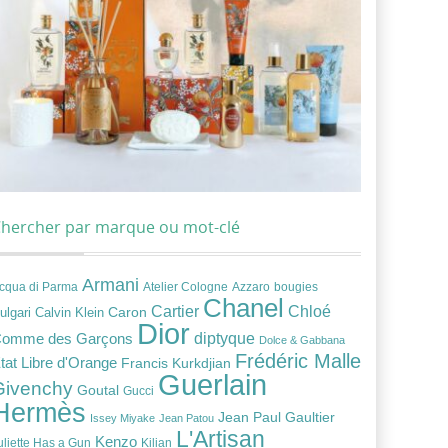
hercher par marque ou mot-clé
Armani
cqua di Parma
Atelier Cologne
bougies
Azzaro
Chanel
Chloé
Cartier
Caron
ulgari
Calvin Klein
Dior
diptyque
omme des Garçons
Dolce & Gabbana
Frédéric Malle
tat Libre d'Orange
Francis Kurkdjian
Guerlain
Givenchy
Goutal
Gucci
Hermès
Jean Paul Gaultier
Issey Miyake
Jean Patou
L'Artisan
Kenzo
uliette Has a Gun
Kilian