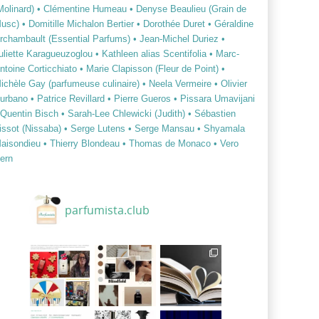
Molinard)
• Clémentine Humeau
• Denyse Beaulieu (Grain de
usc)
• Domitille Michalon Bertier
• Dorothée Duret
• Géraldine
rchambault (Essential Parfums)
• Jean-Michel Duriez
•
uliette Karagueuzoglou
• Kathleen alias Scentifolia
• Marc-
ntoine Corticchiato
• Marie Clapisson (Fleur de Point)
•
ichèle Gay (parfumeuse culinaire)
• Neela Vermeire
• Olivier
urbano
• Patrice Revillard
• Pierre Gueros
• Pissara Umavijani
 Quentin Bisch
• Sarah-Lee Chlewicki (Judith)
• Sébastien
issot (Nissaba)
• Serge Lutens
• Serge Mansau
• Shyamala
aisondieu
• Thierry Blondeau
• Thomas de Monaco
• Vero
ern
parfumista.club