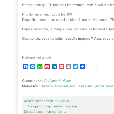
Et c’est pour qui ? Plutôt pour les femmes, mais à vrai dire l
Prix de lancement : 135 € les 100 ml
Disponible notamment chez Liquides (9, rue de Normandie, 7500
Depuis cet article, la marque a eu l’occasion de lancer d’autr
Que pensez-vous de cette nouvelle marque ? Avez-vous dé
Partagez cet article
Facebook
Messenger
WhatsApp
Pinterest
LinkedIn
Pocket
Email
Twitter
Partager
Classé dans :
Parfums de Niche
Mots-Clés :
Burberry
,
Issey Miyake
,
Jean Paul Gaultier
,
Roos
Article précédent / suivant
←
Ces parfums qui sentent la plage…
Du café dans mon parfum
→