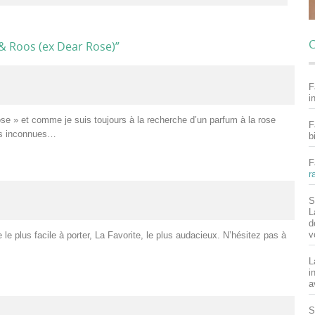
C
& Roos (ex Dear Rose)
”
F
i
se » et comme je suis toujours à la recherche d’un parfum à la rose
F
urs inconnues…
b
F
r
S
L
d
v
e le plus facile à porter, La Favorite, le plus audacieux. N’hésitez pas à
L
i
a
S