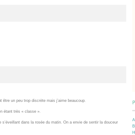
t être un peu trop discrète mais j’aime beaucoup.
P
n étant très « classe ».
A
e s’éveillant dans la rosée du matin. On a envie de sentir la douceur
B
H