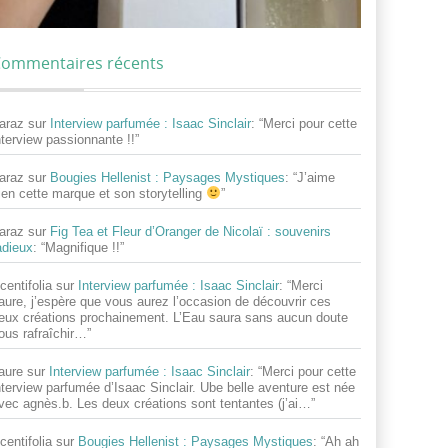
ommentaires récents
araz
sur
Interview parfumée : Isaac Sinclair
: “
Merci pour cette
nterview passionnante !!
”
araz
sur
Bougies Hellenist : Paysages Mystiques
: “
J’aime
ien cette marque et son storytelling
”
araz
sur
Fig Tea et Fleur d’Oranger de Nicolaï : souvenirs
adieux
: “
Magnifique !!
”
centifolia
sur
Interview parfumée : Isaac Sinclair
: “
Merci
aure, j’espère que vous aurez l’occasion de découvrir ces
eux créations prochainement. L’Eau saura sans aucun doute
ous rafraîchir…
”
aure
sur
Interview parfumée : Isaac Sinclair
: “
Merci pour cette
nterview parfumée d’Isaac Sinclair. Ube belle aventure est née
vec agnès.b. Les deux créations sont tentantes (j’ai…
”
centifolia
sur
Bougies Hellenist : Paysages Mystiques
: “
Ah ah