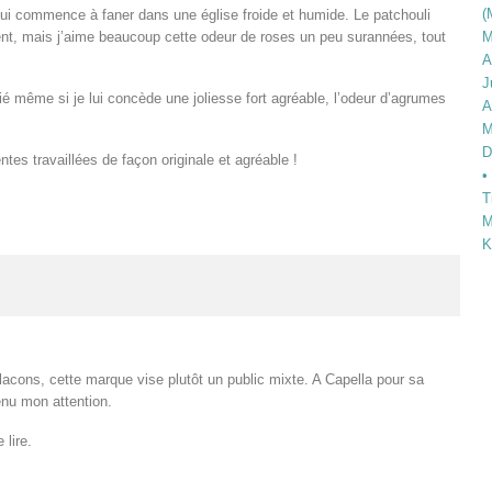
(
i commence à faner dans une église froide et humide. Le patchouli
ésent, mais j’aime beaucoup cette odeur de roses un peu surannées, tout
M
A
J
ié même si je lui concède une joliesse fort agréable, l’odeur d’agrumes
A
M
D
ntes travaillées de façon originale et agréable !
•
T
M
K
flacons, cette marque vise plutôt un public mixte. A Capella pour sa
tenu mon attention.
 lire.