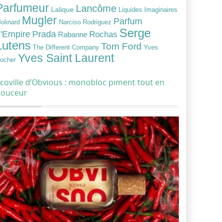
Parfumeur
Lancôme
Lalique
Liquides Imaginaires
Mugler
Parfum
Narciso Rodriguez
olinard
Serge
Prada
'Empire
Rochas
Rabanne
Lutens
Tom Ford
Yves
The Different Company
Yves Saint Laurent
ocher
coville d’Obvious : monobloc piment tout en
douceur