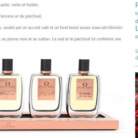
nte, verte et fruitée.
M
d’encens et de patchouli.
d
, exalté par un accord salé et un fond boisé assez masculin-féminin.
R
 au poivre rose et au safran. Le oud et le patchouli lui confèrent une
S