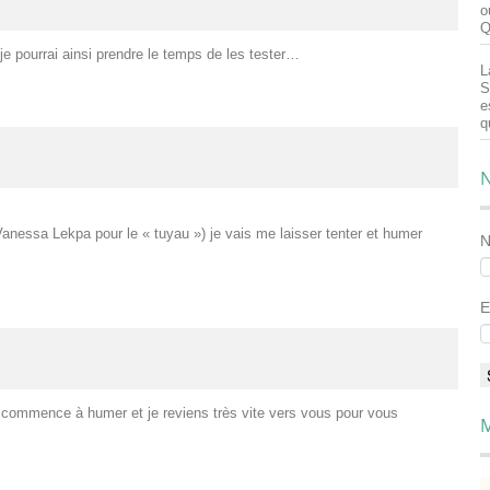
o
Q
je pourrai ainsi prendre le temps de les tester…
L
S
e
q
N
nessa Lekpa pour le « tuyau ») je vais me laisser tenter et humer
E
e commence à humer et je reviens très vite vers vous pour vous
M