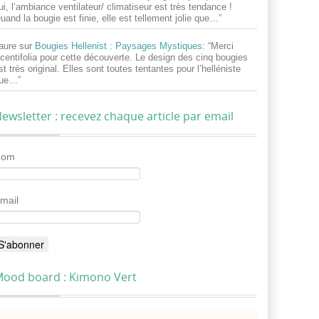
ui, l’ambiance ventilateur/ climatiseur est très tendance !
uand la bougie est finie, elle est tellement jolie que…
”
aure
sur
Bougies Hellenist : Paysages Mystiques
: “
Merci
centifolia pour cette découverte. Le design des cinq bougies
st très original. Elles sont toutes tentantes pour l’helléniste
ue…
”
ewsletter : recevez chaque article par email
Nom
mail
ood board : Kimono Vert