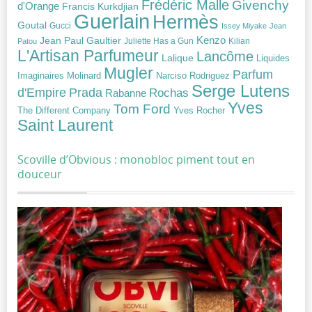
Frédéric Malle
Givenchy
d'Orange
Francis Kurkdjian
Guerlain
Hermès
Goutal
Gucci
Issey Miyake
Jean
Jean Paul Gaultier
Kenzo
Juliette Has a Gun
Kilian
Patou
L'Artisan Parfumeur
Lancôme
Lalique
Liquides
Mugler
Parfum
Narciso Rodriguez
Imaginaires
Molinard
Serge Lutens
Prada
d'Empire
Rochas
Rabanne
Yves
Tom Ford
Yves Rocher
The Different Company
Saint Laurent
Scoville d’Obvious : monobloc piment tout en
douceur