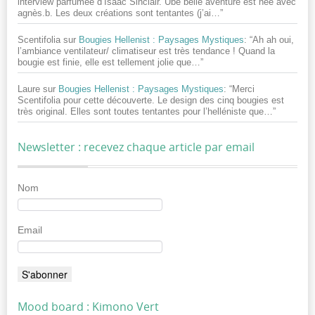
interview parfumée d’Isaac Sinclair. Ube belle aventure est née avec
agnès.b. Les deux créations sont tentantes (j’ai…
”
Scentifolia
sur
Bougies Hellenist : Paysages Mystiques
: “
Ah ah oui,
l’ambiance ventilateur/ climatiseur est très tendance ! Quand la
bougie est finie, elle est tellement jolie que…
”
Laure
sur
Bougies Hellenist : Paysages Mystiques
: “
Merci
Scentifolia pour cette découverte. Le design des cinq bougies est
très original. Elles sont toutes tentantes pour l’helléniste que…
”
Newsletter : recevez chaque article par email
Nom
Email
Mood board : Kimono Vert