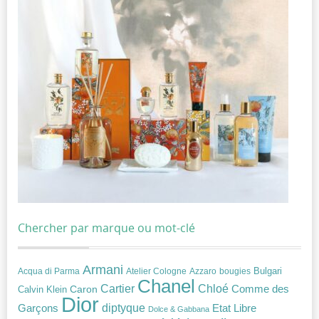
Chercher par marque ou mot-clé
Armani
Acqua di Parma
Atelier Cologne
bougies
Bulgari
Azzaro
Chanel
Chloé
Cartier
Caron
Comme des
Calvin Klein
Dior
diptyque
Garçons
Etat Libre
Dolce & Gabbana