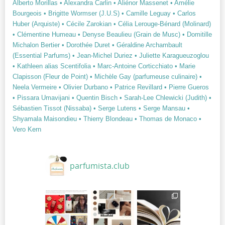
Alberto Morillas
• Alexandra Carlin
• Aliénor Massenet
• Amélie
Bourgeois
• Brigitte Wormser (J.U.S)
• Camille Leguay
• Carlos
Huber (Arquiste)
• Cécile Zarokian
• Célia Lerouge-Bénard (Molinard)
• Clémentine Humeau
• Denyse Beaulieu (Grain de Musc)
• Domitille
Michalon Bertier
• Dorothée Duret
• Géraldine Archambault
(Essential Parfums)
• Jean-Michel Duriez
• Juliette Karagueuzoglou
• Kathleen alias Scentifolia
• Marc-Antoine Corticchiato
• Marie
Clapisson (Fleur de Point)
• Michèle Gay (parfumeuse culinaire)
•
Neela Vermeire
• Olivier Durbano
• Patrice Revillard
• Pierre Gueros
• Pissara Umavijani
• Quentin Bisch
• Sarah-Lee Chlewicki (Judith)
•
Sébastien Tissot (Nissaba)
• Serge Lutens
• Serge Mansau
•
Shyamala Maisondieu
• Thierry Blondeau
• Thomas de Monaco
•
Vero Kern
parfumista.club