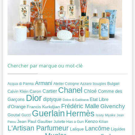
Chercher par marque ou mot-clé
Armani
Acqua di Parma
Atelier Cologne
bougies
Bulgari
Azzaro
Chanel
Chloé
Cartier
Caron
Comme des
Calvin Klein
Dior
diptyque
Garçons
Etat Libre
Dolce & Gabbana
Frédéric Malle
Givenchy
d'Orange
Francis Kurkdjian
Guerlain
Hermès
Goutal
Gucci
Issey Miyake
Jean
Jean Paul Gaultier
Kenzo
Juliette Has a Gun
Kilian
Patou
L'Artisan Parfumeur
Lancôme
Lalique
Liquides