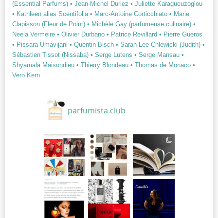
(Essential Parfums)
• Jean-Michel Duriez
• Juliette Karagueuzoglou
• Kathleen alias Scentifolia
• Marc-Antoine Corticchiato
• Marie
Clapisson (Fleur de Point)
• Michèle Gay (parfumeuse culinaire)
•
Neela Vermeire
• Olivier Durbano
• Patrice Revillard
• Pierre Gueros
• Pissara Umavijani
• Quentin Bisch
• Sarah-Lee Chlewicki (Judith)
•
Sébastien Tissot (Nissaba)
• Serge Lutens
• Serge Mansau
•
Shyamala Maisondieu
• Thierry Blondeau
• Thomas de Monaco
•
Vero Kern
parfumista.club