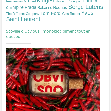
Mugler
Parfum
Narciso Rodriguez
Imaginaires
Molinard
Serge Lutens
Prada
d'Empire
Rochas
Rabanne
Yves
Tom Ford
Yves Rocher
The Different Company
Saint Laurent
Scoville d’Obvious : monobloc piment tout en
douceur