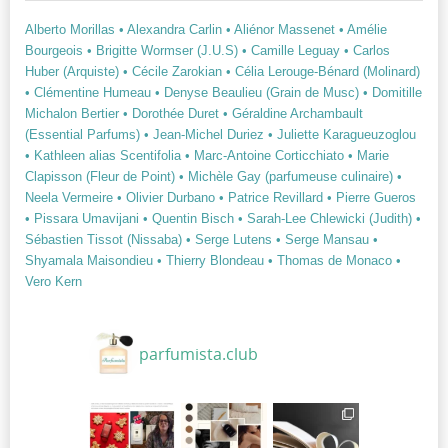
Alberto Morillas
• Alexandra Carlin
• Aliénor Massenet
• Amélie
Bourgeois
• Brigitte Wormser (J.U.S)
• Camille Leguay
• Carlos
Huber (Arquiste)
• Cécile Zarokian
• Célia Lerouge-Bénard (Molinard)
• Clémentine Humeau
• Denyse Beaulieu (Grain de Musc)
• Domitille
Michalon Bertier
• Dorothée Duret
• Géraldine Archambault
(Essential Parfums)
• Jean-Michel Duriez
• Juliette Karagueuzoglou
• Kathleen alias Scentifolia
• Marc-Antoine Corticchiato
• Marie
Clapisson (Fleur de Point)
• Michèle Gay (parfumeuse culinaire)
•
Neela Vermeire
• Olivier Durbano
• Patrice Revillard
• Pierre Gueros
• Pissara Umavijani
• Quentin Bisch
• Sarah-Lee Chlewicki (Judith)
•
Sébastien Tissot (Nissaba)
• Serge Lutens
• Serge Mansau
•
Shyamala Maisondieu
• Thierry Blondeau
• Thomas de Monaco
•
Vero Kern
parfumista.club