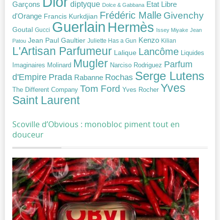
Dior
diptyque
Garçons
Etat Libre
Dolce & Gabbana
Frédéric Malle
Givenchy
d'Orange
Francis Kurkdjian
Guerlain
Hermès
Goutal
Gucci
Issey Miyake
Jean
Jean Paul Gaultier
Kenzo
Juliette Has a Gun
Kilian
Patou
L'Artisan Parfumeur
Lancôme
Lalique
Liquides
Mugler
Parfum
Narciso Rodriguez
Imaginaires
Molinard
Serge Lutens
Prada
d'Empire
Rochas
Rabanne
Yves
Tom Ford
Yves Rocher
The Different Company
Saint Laurent
Scoville d’Obvious : monobloc piment tout en
douceur