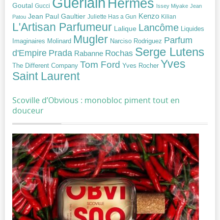
Guerlain
Hermès
Goutal
Gucci
Issey Miyake
Jean
Jean Paul Gaultier
Kenzo
Juliette Has a Gun
Kilian
Patou
L'Artisan Parfumeur
Lancôme
Lalique
Liquides
Mugler
Parfum
Narciso Rodriguez
Imaginaires
Molinard
Serge Lutens
Prada
d'Empire
Rochas
Rabanne
Yves
Tom Ford
Yves Rocher
The Different Company
Saint Laurent
Scoville d’Obvious : monobloc piment tout en
douceur