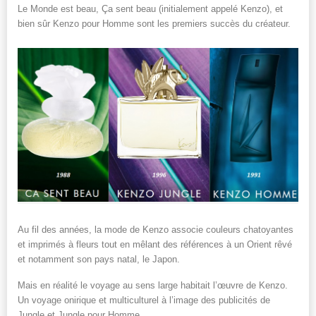
Le Monde est beau, Ça sent beau (initialement appelé Kenzo), et
bien sûr Kenzo pour Homme sont les premiers succès du créateur.
Au fil des années, la mode de Kenzo associe couleurs chatoyantes
et imprimés à fleurs tout en mêlant des références à un Orient rêvé
et notamment son pays natal, le Japon.
Mais en réalité le voyage au sens large habitait l’œuvre de Kenzo.
Un voyage onirique et multiculturel à l’image des publicités de
Jungle et Jungle pour Homme.