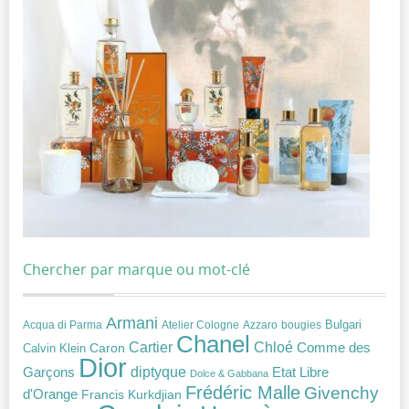
Chercher par marque ou mot-clé
Armani
Acqua di Parma
Atelier Cologne
bougies
Bulgari
Azzaro
Chanel
Chloé
Cartier
Caron
Comme des
Calvin Klein
Dior
diptyque
Garçons
Etat Libre
Dolce & Gabbana
Frédéric Malle
Givenchy
d'Orange
Francis Kurkdjian