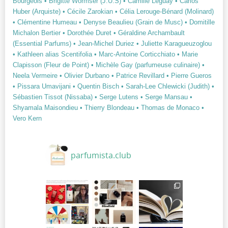
Bourgeois
• Brigitte Wormser (J.U.S)
• Camille Leguay
• Carlos
Huber (Arquiste)
• Cécile Zarokian
• Célia Lerouge-Bénard (Molinard)
• Clémentine Humeau
• Denyse Beaulieu (Grain de Musc)
• Domitille
Michalon Bertier
• Dorothée Duret
• Géraldine Archambault
(Essential Parfums)
• Jean-Michel Duriez
• Juliette Karagueuzoglou
• Kathleen alias Scentifolia
• Marc-Antoine Corticchiato
• Marie
Clapisson (Fleur de Point)
• Michèle Gay (parfumeuse culinaire)
•
Neela Vermeire
• Olivier Durbano
• Patrice Revillard
• Pierre Gueros
• Pissara Umavijani
• Quentin Bisch
• Sarah-Lee Chlewicki (Judith)
•
Sébastien Tissot (Nissaba)
• Serge Lutens
• Serge Mansau
•
Shyamala Maisondieu
• Thierry Blondeau
• Thomas de Monaco
•
Vero Kern
parfumista.club