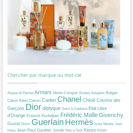
Chercher par marque ou mot-clé
Armani
Acqua di Parma
Atelier Cologne
bougies
Bulgari
Azzaro
Chanel
Chloé
Cartier
Caron
Comme des
Calvin Klein
Dior
diptyque
Garçons
Etat Libre
Dolce & Gabbana
Frédéric Malle
Givenchy
d'Orange
Francis Kurkdjian
Guerlain
Hermès
Goutal
Gucci
Issey Miyake
Jean
Jean Paul Gaultier
Kenzo
Juliette Has a Gun
Kilian
Patou