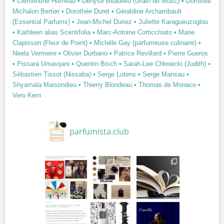
• Clémentine Humeau
• Denyse Beaulieu (Grain de Musc)
• Domitille
Michalon Bertier
• Dorothée Duret
• Géraldine Archambault
(Essential Parfums)
• Jean-Michel Duriez
• Juliette Karagueuzoglou
• Kathleen alias Scentifolia
• Marc-Antoine Corticchiato
• Marie
Clapisson (Fleur de Point)
• Michèle Gay (parfumeuse culinaire)
•
Neela Vermeire
• Olivier Durbano
• Patrice Revillard
• Pierre Gueros
• Pissara Umavijani
• Quentin Bisch
• Sarah-Lee Chlewicki (Judith)
•
Sébastien Tissot (Nissaba)
• Serge Lutens
• Serge Mansau
•
Shyamala Maisondieu
• Thierry Blondeau
• Thomas de Monaco
•
Vero Kern
parfumista.club