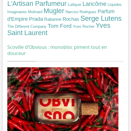
L'Artisan Parfumeur
Lancôme
Lalique
Liquides
Mugler
Parfum
Narciso Rodriguez
Imaginaires
Molinard
Serge Lutens
Prada
d'Empire
Rochas
Rabanne
Yves
Tom Ford
Yves Rocher
The Different Company
Saint Laurent
Scoville d’Obvious : monobloc piment tout en
douceur