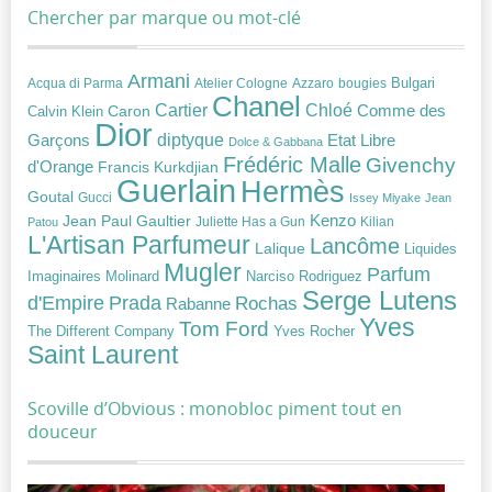
Chercher par marque ou mot-clé
Armani
Acqua di Parma
Atelier Cologne
bougies
Bulgari
Azzaro
Chanel
Chloé
Cartier
Caron
Comme des
Calvin Klein
Dior
diptyque
Garçons
Etat Libre
Dolce & Gabbana
Frédéric Malle
Givenchy
d'Orange
Francis Kurkdjian
Guerlain
Hermès
Goutal
Gucci
Issey Miyake
Jean
Jean Paul Gaultier
Kenzo
Juliette Has a Gun
Kilian
Patou
L'Artisan Parfumeur
Lancôme
Lalique
Liquides
Mugler
Parfum
Narciso Rodriguez
Imaginaires
Molinard
Serge Lutens
Prada
d'Empire
Rochas
Rabanne
Yves
Tom Ford
Yves Rocher
The Different Company
Saint Laurent
Scoville d’Obvious : monobloc piment tout en
douceur