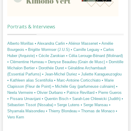
Portraits & Interviews
Alberto Morillas
• Alexandra Carlin
• Aliénor Massenet
• Amélie
Bourgeois
• Brigitte Wormser (J.U.S)
• Camille Leguay
• Carlos
Huber (Arquiste)
• Cécile Zarokian
• Célia Lerouge-Bénard (Molinard)
• Clémentine Humeau
• Denyse Beaulieu (Grain de Musc)
• Domitille
Michalon Bertier
• Dorothée Duret
• Géraldine Archambault
(Essential Parfums)
• Jean-Michel Duriez
• Juliette Karagueuzoglou
• Kathleen alias Scentifolia
• Marc-Antoine Corticchiato
• Marie
Clapisson (Fleur de Point)
• Michèle Gay (parfumeuse culinaire)
•
Neela Vermeire
• Olivier Durbano
• Patrice Revillard
• Pierre Gueros
• Pissara Umavijani
• Quentin Bisch
• Sarah-Lee Chlewicki (Judith)
•
Sébastien Tissot (Nissaba)
• Serge Lutens
• Serge Mansau
•
Shyamala Maisondieu
• Thierry Blondeau
• Thomas de Monaco
•
Vero Kern