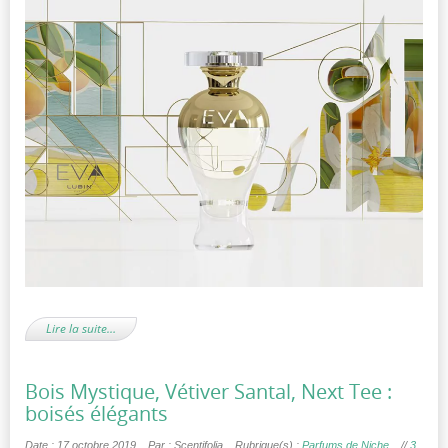
Lire la suite…
Bois Mystique, Vétiver Santal, Next Tee :
boisés élégants
Date : 17 octobre 2019
Par : Scentifolia
Rubrique(s) :
Parfums de Niche
//
3