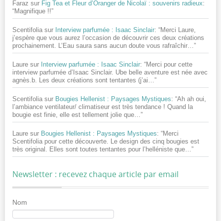
Faraz
sur
Fig Tea et Fleur d’Oranger de Nicolaï : souvenirs radieux
:
“
Magnifique !!
”
Scentifolia
sur
Interview parfumée : Isaac Sinclair
: “
Merci Laure,
j’espère que vous aurez l’occasion de découvrir ces deux créations
prochainement. L’Eau saura sans aucun doute vous rafraîchir…
”
Laure
sur
Interview parfumée : Isaac Sinclair
: “
Merci pour cette
interview parfumée d’Isaac Sinclair. Ube belle aventure est née avec
agnès.b. Les deux créations sont tentantes (j’ai…
”
Scentifolia
sur
Bougies Hellenist : Paysages Mystiques
: “
Ah ah oui,
l’ambiance ventilateur/ climatiseur est très tendance ! Quand la
bougie est finie, elle est tellement jolie que…
”
Laure
sur
Bougies Hellenist : Paysages Mystiques
: “
Merci
Scentifolia pour cette découverte. Le design des cinq bougies est
très original. Elles sont toutes tentantes pour l’helléniste que…
”
Newsletter : recevez chaque article par email
Nom