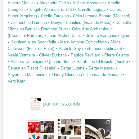
Alberto Morillas
• Alexandra Carlin
• Aliénor Massenet
• Amélie
Bourgeois
• Brigitte Wormser (J.U.S)
• Camille Leguay
• Carlos
Huber (Arquiste)
• Cécile Zarokian
• Célia Lerouge-Bénard (Molinard)
• Clémentine Humeau
• Denyse Beaulieu (Grain de Musc)
• Domitille
Michalon Bertier
• Dorothée Duret
• Géraldine Archambault
(Essential Parfums)
• Jean-Michel Duriez
• Juliette Karagueuzoglou
• Kathleen alias Scentifolia
• Marc-Antoine Corticchiato
• Marie
Clapisson (Fleur de Point)
• Michèle Gay (parfumeuse culinaire)
•
Neela Vermeire
• Olivier Durbano
• Patrice Revillard
• Pierre Gueros
• Pissara Umavijani
• Quentin Bisch
• Sarah-Lee Chlewicki (Judith)
•
Sébastien Tissot (Nissaba)
• Serge Lutens
• Serge Mansau
•
Shyamala Maisondieu
• Thierry Blondeau
• Thomas de Monaco
•
Vero Kern
parfumista.club