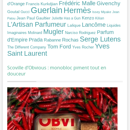
Frédéric Malle
Givenchy
d'Orange
Francis Kurkdjian
Guerlain
Hermès
Goutal
Gucci
Issey Miyake
Jean
Jean Paul Gaultier
Kenzo
Juliette Has a Gun
Kilian
Patou
L'Artisan Parfumeur
Lancôme
Lalique
Liquides
Mugler
Parfum
Narciso Rodriguez
Imaginaires
Molinard
Serge Lutens
Prada
d'Empire
Rochas
Rabanne
Yves
Tom Ford
Yves Rocher
The Different Company
Saint Laurent
Scoville d’Obvious : monobloc piment tout en
douceur