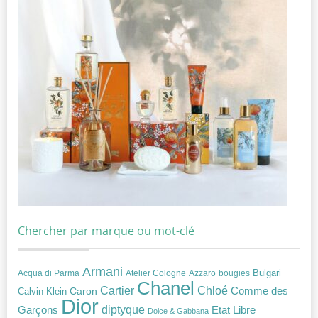
Chercher par marque ou mot-clé
Armani
Acqua di Parma
Atelier Cologne
bougies
Bulgari
Azzaro
Chanel
Chloé
Cartier
Caron
Comme des
Calvin Klein
Dior
diptyque
Garçons
Etat Libre
Dolce & Gabbana