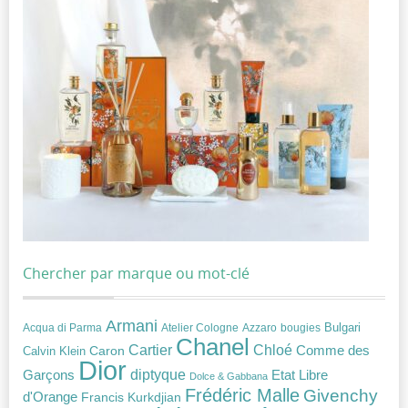
Chercher par marque ou mot-clé
Armani
Acqua di Parma
Atelier Cologne
bougies
Bulgari
Azzaro
Chanel
Chloé
Cartier
Caron
Comme des
Calvin Klein
Dior
diptyque
Garçons
Etat Libre
Dolce & Gabbana
Frédéric Malle
Givenchy
d'Orange
Francis Kurkdjian