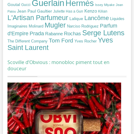
Guerlain
Hermès
Goutal
Gucci
Issey Miyake
Jean
Jean Paul Gaultier
Kenzo
Juliette Has a Gun
Kilian
Patou
L'Artisan Parfumeur
Lancôme
Lalique
Liquides
Mugler
Parfum
Narciso Rodriguez
Imaginaires
Molinard
Serge Lutens
Prada
d'Empire
Rochas
Rabanne
Yves
Tom Ford
Yves Rocher
The Different Company
Saint Laurent
Scoville d’Obvious : monobloc piment tout en
douceur