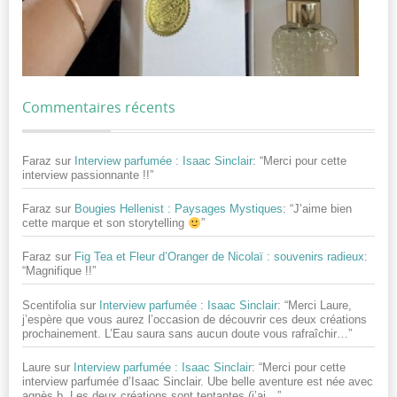
Commentaires récents
Faraz
sur
Interview parfumée : Isaac Sinclair
: “
Merci pour cette
interview passionnante !!
”
Faraz
sur
Bougies Hellenist : Paysages Mystiques
: “
J’aime bien
cette marque et son storytelling
”
Faraz
sur
Fig Tea et Fleur d’Oranger de Nicolaï : souvenirs radieux
:
“
Magnifique !!
”
Scentifolia
sur
Interview parfumée : Isaac Sinclair
: “
Merci Laure,
j’espère que vous aurez l’occasion de découvrir ces deux créations
prochainement. L’Eau saura sans aucun doute vous rafraîchir…
”
Laure
sur
Interview parfumée : Isaac Sinclair
: “
Merci pour cette
interview parfumée d’Isaac Sinclair. Ube belle aventure est née avec
agnès.b. Les deux créations sont tentantes (j’ai…
”