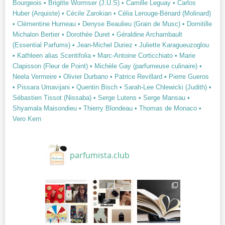
Bourgeois
• Brigitte Wormser (J.U.S)
• Camille Leguay
• Carlos
Huber (Arquiste)
• Cécile Zarokian
• Célia Lerouge-Bénard (Molinard)
• Clémentine Humeau
• Denyse Beaulieu (Grain de Musc)
• Domitille
Michalon Bertier
• Dorothée Duret
• Géraldine Archambault
(Essential Parfums)
• Jean-Michel Duriez
• Juliette Karagueuzoglou
• Kathleen alias Scentifolia
• Marc-Antoine Corticchiato
• Marie
Clapisson (Fleur de Point)
• Michèle Gay (parfumeuse culinaire)
•
Neela Vermeire
• Olivier Durbano
• Patrice Revillard
• Pierre Gueros
• Pissara Umavijani
• Quentin Bisch
• Sarah-Lee Chlewicki (Judith)
•
Sébastien Tissot (Nissaba)
• Serge Lutens
• Serge Mansau
•
Shyamala Maisondieu
• Thierry Blondeau
• Thomas de Monaco
•
Vero Kern
parfumista.club