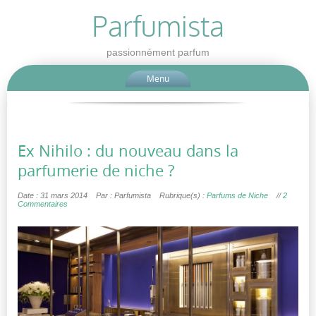
Parfumista
passionnément parfum
Menu
Ex Nihilo : du nouveau dans la
parfumerie de niche ?
Date : 31 mars 2014
Par : Parfumista
Rubrique(s) :
Parfums de Niche
//
2
Commentaires