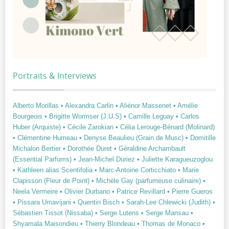
Portraits & Interviews
Alberto Morillas
• Alexandra Carlin
• Aliénor Massenet
• Amélie
Bourgeois
• Brigitte Wormser (J.U.S)
• Camille Leguay
• Carlos
Huber (Arquiste)
• Cécile Zarokian
• Célia Lerouge-Bénard (Molinard)
• Clémentine Humeau
• Denyse Beaulieu (Grain de Musc)
• Domitille
Michalon Bertier
• Dorothée Duret
• Géraldine Archambault
(Essential Parfums)
• Jean-Michel Duriez
• Juliette Karagueuzoglou
• Kathleen alias Scentifolia
• Marc-Antoine Corticchiato
• Marie
Clapisson (Fleur de Point)
• Michèle Gay (parfumeuse culinaire)
•
Neela Vermeire
• Olivier Durbano
• Patrice Revillard
• Pierre Gueros
• Pissara Umavijani
• Quentin Bisch
• Sarah-Lee Chlewicki (Judith)
•
Sébastien Tissot (Nissaba)
• Serge Lutens
• Serge Mansau
•
Shyamala Maisondieu
• Thierry Blondeau
• Thomas de Monaco
•