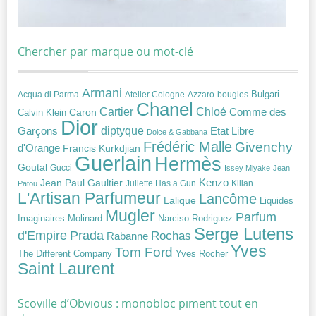
Chercher par marque ou mot-clé
Armani
Acqua di Parma
Atelier Cologne
bougies
Bulgari
Azzaro
Chanel
Chloé
Cartier
Caron
Comme des
Calvin Klein
Dior
diptyque
Garçons
Etat Libre
Dolce & Gabbana
Frédéric Malle
Givenchy
d'Orange
Francis Kurkdjian
Guerlain
Hermès
Goutal
Gucci
Issey Miyake
Jean
Jean Paul Gaultier
Kenzo
Juliette Has a Gun
Kilian
Patou
L'Artisan Parfumeur
Lancôme
Lalique
Liquides
Mugler
Parfum
Narciso Rodriguez
Imaginaires
Molinard
Serge Lutens
Prada
d'Empire
Rochas
Rabanne
Yves
Tom Ford
Yves Rocher
The Different Company
Saint Laurent
Scoville d’Obvious : monobloc piment tout en