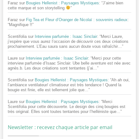
Faraz
sur
Bougies Hellenist : Paysages Mystiques
: “
J’aime bien
cette marque et son storytelling
”
Faraz
sur
Fig Tea et Fleur d’Oranger de Nicolaï : souvenirs radieux
:
“
Magnifique !!
”
Scentifolia
sur
Interview parfumée : Isaac Sinclair
: “
Merci Laure,
j’espère que vous aurez l’occasion de découvrir ces deux créations
prochainement. L’Eau saura sans aucun doute vous rafraîchir…
”
Laure
sur
Interview parfumée : Isaac Sinclair
: “
Merci pour cette
interview parfumée d’Isaac Sinclair. Ube belle aventure est née avec
agnès.b. Les deux créations sont tentantes (j’ai…
”
Scentifolia
sur
Bougies Hellenist : Paysages Mystiques
: “
Ah ah oui,
l’ambiance ventilateur/ climatiseur est très tendance ! Quand la
bougie est finie, elle est tellement jolie que…
”
Laure
sur
Bougies Hellenist : Paysages Mystiques
: “
Merci
Scentifolia pour cette découverte. Le design des cinq bougies est
très original. Elles sont toutes tentantes pour l’helléniste que…
”
Newsletter : recevez chaque article par email