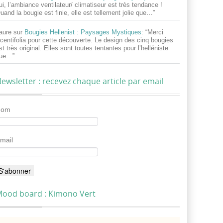
ui, l’ambiance ventilateur/ climatiseur est très tendance !
uand la bougie est finie, elle est tellement jolie que…
”
aure
sur
Bougies Hellenist : Paysages Mystiques
: “
Merci
centifolia pour cette découverte. Le design des cinq bougies
st très original. Elles sont toutes tentantes pour l’helléniste
ue…
”
ewsletter : recevez chaque article par email
Nom
mail
ood board : Kimono Vert