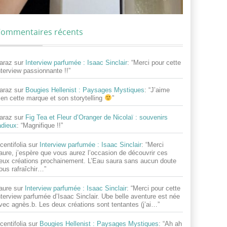
ommentaires récents
araz
sur
Interview parfumée : Isaac Sinclair
: “
Merci pour cette
nterview passionnante !!
”
araz
sur
Bougies Hellenist : Paysages Mystiques
: “
J’aime
ien cette marque et son storytelling
”
araz
sur
Fig Tea et Fleur d’Oranger de Nicolaï : souvenirs
adieux
: “
Magnifique !!
”
centifolia
sur
Interview parfumée : Isaac Sinclair
: “
Merci
aure, j’espère que vous aurez l’occasion de découvrir ces
eux créations prochainement. L’Eau saura sans aucun doute
ous rafraîchir…
”
aure
sur
Interview parfumée : Isaac Sinclair
: “
Merci pour cette
nterview parfumée d’Isaac Sinclair. Ube belle aventure est née
vec agnès.b. Les deux créations sont tentantes (j’ai…
”
centifolia
sur
Bougies Hellenist : Paysages Mystiques
: “
Ah ah