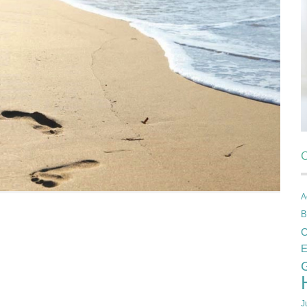
C
A
B
C
E
J