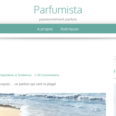
Parfumista
passionnément parfum
A propos
Rubriques
F
,
Ingrédients & Tendances
//
28 Commentaires
ssayiez… un parfum qui sent la plage!