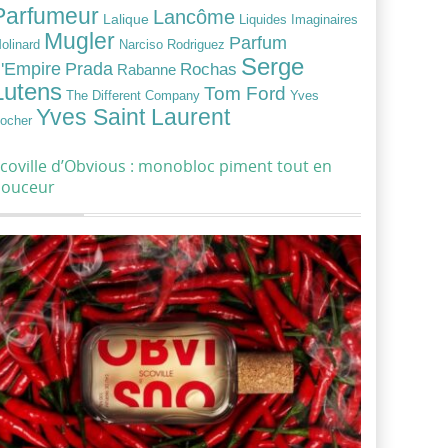
Parfumeur
Lancôme
Lalique
Liquides Imaginaires
Mugler
Parfum
Narciso Rodriguez
olinard
Serge
Prada
'Empire
Rochas
Rabanne
Lutens
Tom Ford
Yves
The Different Company
Yves Saint Laurent
ocher
coville d’Obvious : monobloc piment tout en
douceur