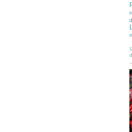
M
d
R
S