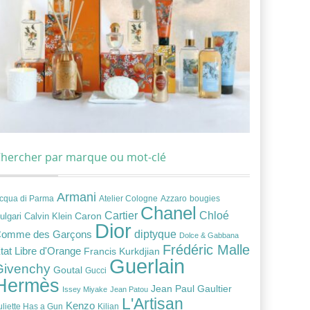
hercher par marque ou mot-clé
Armani
cqua di Parma
Atelier Cologne
bougies
Azzaro
Chanel
Chloé
Cartier
Caron
ulgari
Calvin Klein
Dior
diptyque
omme des Garçons
Dolce & Gabbana
Frédéric Malle
tat Libre d'Orange
Francis Kurkdjian
Guerlain
Givenchy
Goutal
Gucci
Hermès
Jean Paul Gaultier
Issey Miyake
Jean Patou
L'Artisan
Kenzo
uliette Has a Gun
Kilian