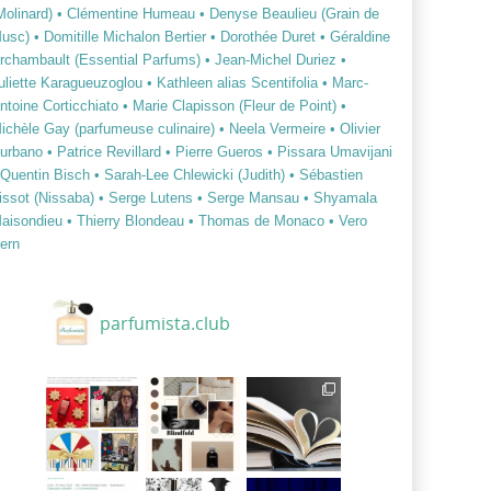
Molinard)
• Clémentine Humeau
• Denyse Beaulieu (Grain de
usc)
• Domitille Michalon Bertier
• Dorothée Duret
• Géraldine
rchambault (Essential Parfums)
• Jean-Michel Duriez
•
uliette Karagueuzoglou
• Kathleen alias Scentifolia
• Marc-
ntoine Corticchiato
• Marie Clapisson (Fleur de Point)
•
ichèle Gay (parfumeuse culinaire)
• Neela Vermeire
• Olivier
urbano
• Patrice Revillard
• Pierre Gueros
• Pissara Umavijani
 Quentin Bisch
• Sarah-Lee Chlewicki (Judith)
• Sébastien
issot (Nissaba)
• Serge Lutens
• Serge Mansau
• Shyamala
aisondieu
• Thierry Blondeau
• Thomas de Monaco
• Vero
ern
parfumista.club