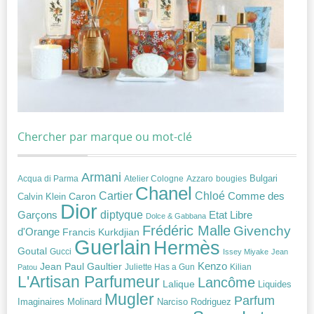
Chercher par marque ou mot-clé
Armani
Acqua di Parma
Atelier Cologne
bougies
Bulgari
Azzaro
Chanel
Chloé
Cartier
Caron
Comme des
Calvin Klein
Dior
diptyque
Garçons
Etat Libre
Dolce & Gabbana
Frédéric Malle
Givenchy
d'Orange
Francis Kurkdjian
Guerlain
Hermès
Goutal
Gucci
Issey Miyake
Jean
Jean Paul Gaultier
Kenzo
Juliette Has a Gun
Kilian
Patou
L'Artisan Parfumeur
Lancôme
Lalique
Liquides
Mugler
Parfum
Narciso Rodriguez
Imaginaires
Molinard