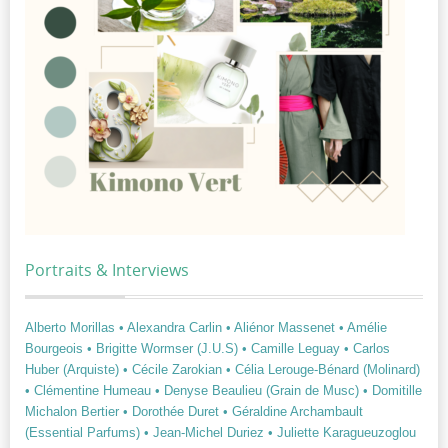
Portraits & Interviews
Alberto Morillas
• Alexandra Carlin
• Aliénor Massenet
• Amélie
Bourgeois
• Brigitte Wormser (J.U.S)
• Camille Leguay
• Carlos
Huber (Arquiste)
• Cécile Zarokian
• Célia Lerouge-Bénard (Molinard)
• Clémentine Humeau
• Denyse Beaulieu (Grain de Musc)
• Domitille
Michalon Bertier
• Dorothée Duret
• Géraldine Archambault
(Essential Parfums)
• Jean-Michel Duriez
• Juliette Karagueuzoglou