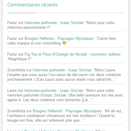
Commentaires récents
Faraz
sur
Interview parfumée : Isaac Sinclair
: “
Merci pour cette
interview passionnante !!
”
Faraz
sur
Bougies Hellenist : Paysages Mystiques
: “
J’aime bien
cette marque et son storytelling
”
Faraz
sur
Fig Tea et Fleur d’Oranger de Nicolaï : souvenirs radieux
:
“
Magnifique !!
”
Scentifolia
sur
Interview parfumée : Isaac Sinclair
: “
Merci Laure,
j’espère que vous aurez l’occasion de découvrir ces deux créations
prochainement. L’Eau saura sans aucun doute vous rafraîchir…
”
Laure
sur
Interview parfumée : Isaac Sinclair
: “
Merci pour cette
interview parfumée d’Isaac Sinclair. Ube belle aventure est née avec
agnès.b. Les deux créations sont tentantes (j’ai…
”
Scentifolia
sur
Bougies Hellenist : Paysages Mystiques
: “
Ah ah oui,
l’ambiance ventilateur/ climatiseur est très tendance ! Quand la
bougie est finie, elle est tellement jolie que…
”