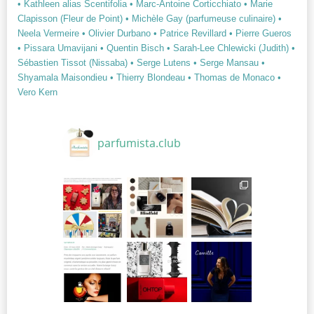
• Kathleen alias Scentifolia
• Marc-Antoine Corticchiato
• Marie
Clapisson (Fleur de Point)
• Michèle Gay (parfumeuse culinaire)
•
Neela Vermeire
• Olivier Durbano
• Patrice Revillard
• Pierre Gueros
• Pissara Umavijani
• Quentin Bisch
• Sarah-Lee Chlewicki (Judith)
•
Sébastien Tissot (Nissaba)
• Serge Lutens
• Serge Mansau
•
Shyamala Maisondieu
• Thierry Blondeau
• Thomas de Monaco
•
Vero Kern
parfumista.club