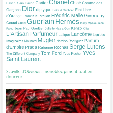
Chanel
Chloé
Cartier
Caron
Comme des
Calvin Klein
Dior
diptyque
Garçons
Etat Libre
Dolce & Gabbana
Frédéric Malle
Givenchy
d'Orange
Francis Kurkdjian
Guerlain
Hermès
Goutal
Gucci
Issey Miyake
Jean
Jean Paul Gaultier
Kenzo
Juliette Has a Gun
Kilian
Patou
L'Artisan Parfumeur
Lancôme
Lalique
Liquides
Mugler
Parfum
Narciso Rodriguez
Imaginaires
Molinard
Serge Lutens
Prada
d'Empire
Rochas
Rabanne
Yves
Tom Ford
Yves Rocher
The Different Company
Saint Laurent
Scoville d’Obvious : monobloc piment tout en
douceur