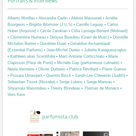
Portraits & Interviews
Alberto Morillas
• Alexandra Carlin
• Aliénor Massenet
• Amélie
Bourgeois
• Brigitte Wormser (J.U.S)
• Camille Leguay
• Carlos
Huber (Arquiste)
• Cécile Zarokian
• Célia Lerouge-Bénard (Molinard)
• Clémentine Humeau
• Denyse Beaulieu (Grain de Musc)
• Domitille
Michalon Bertier
• Dorothée Duret
• Géraldine Archambault
(Essential Parfums)
• Jean-Michel Duriez
• Juliette Karagueuzoglou
• Kathleen alias Scentifolia
• Marc-Antoine Corticchiato
• Marie
Clapisson (Fleur de Point)
• Michèle Gay (parfumeuse culinaire)
•
Neela Vermeire
• Olivier Durbano
• Patrice Revillard
• Pierre Gueros
• Pissara Umavijani
• Quentin Bisch
• Sarah-Lee Chlewicki (Judith)
•
Sébastien Tissot (Nissaba)
• Serge Lutens
• Serge Mansau
•
Shyamala Maisondieu
• Thierry Blondeau
• Thomas de Monaco
•
Vero Kern
parfumista.club