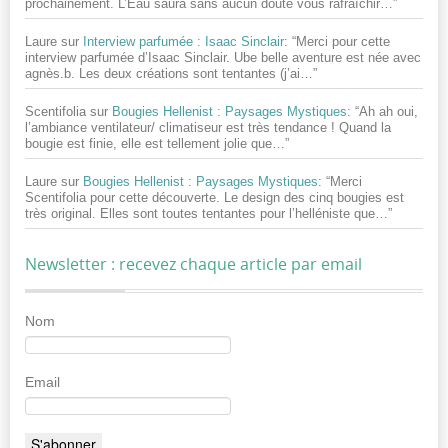
prochainement. L’Eau saura sans aucun doute vous rafraîchir…
”
Laure
sur
Interview parfumée : Isaac Sinclair
: “
Merci pour cette
interview parfumée d’Isaac Sinclair. Ube belle aventure est née avec
agnès.b. Les deux créations sont tentantes (j’ai…
”
Scentifolia
sur
Bougies Hellenist : Paysages Mystiques
: “
Ah ah oui,
l’ambiance ventilateur/ climatiseur est très tendance ! Quand la
bougie est finie, elle est tellement jolie que…
”
Laure
sur
Bougies Hellenist : Paysages Mystiques
: “
Merci
Scentifolia pour cette découverte. Le design des cinq bougies est
très original. Elles sont toutes tentantes pour l’helléniste que…
”
Newsletter : recevez chaque article par email
Nom
Email