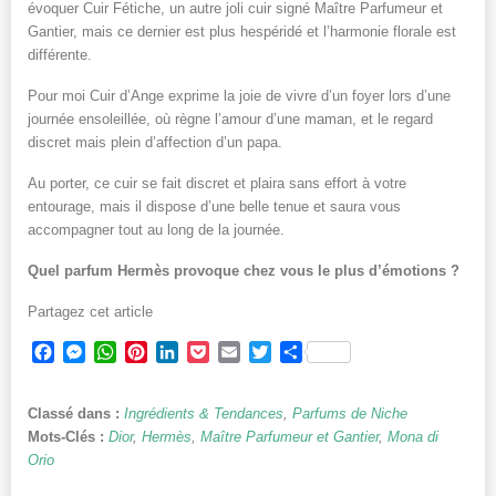
évoquer Cuir Fétiche, un autre joli cuir signé Maître Parfumeur et
Gantier, mais ce dernier est plus hespéridé et l’harmonie florale est
différente.
Pour moi Cuir d’Ange exprime la joie de vivre d’un foyer lors d’une
journée ensoleillée, où règne l’amour d’une maman, et le regard
discret mais plein d’affection d’un papa.
Au porter, ce cuir se fait discret et plaira sans effort à votre
entourage, mais il dispose d’une belle tenue et saura vous
accompagner tout au long de la journée.
Quel parfum Hermès provoque chez vous le plus d’émotions ?
Partagez cet article
Facebook
Messenger
WhatsApp
Pinterest
LinkedIn
Pocket
Email
Twitter
Partager
Classé dans :
Ingrédients & Tendances
,
Parfums de Niche
Mots-Clés :
Dior
,
Hermès
,
Maître Parfumeur et Gantier
,
Mona di
Orio