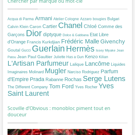
Chercher par marque ou mot-clé
Armani
Acqua di Parma
Atelier Cologne
bougies
Bulgari
Azzaro
Chanel
Chloé
Cartier
Caron
Comme des
Calvin Klein
Dior
diptyque
Garçons
Etat Libre
Dolce & Gabbana
Frédéric Malle
Givenchy
d'Orange
Francis Kurkdjian
Guerlain
Hermès
Goutal
Gucci
Issey Miyake
Jean
Jean Paul Gaultier
Kenzo
Juliette Has a Gun
Kilian
Patou
L'Artisan Parfumeur
Lancôme
Lalique
Liquides
Mugler
Parfum
Narciso Rodriguez
Imaginaires
Molinard
Serge Lutens
Prada
d'Empire
Rochas
Rabanne
Yves
Tom Ford
Yves Rocher
The Different Company
Saint Laurent
Scoville d’Obvious : monobloc piment tout en
douceur