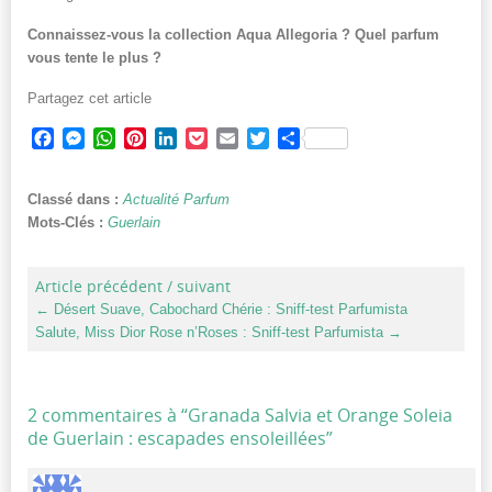
Connaissez-vous la collection Aqua Allegoria ? Quel parfum
vous tente le plus ?
Partagez cet article
Facebook
Messenger
WhatsApp
Pinterest
LinkedIn
Pocket
Email
Twitter
Partager
Classé dans :
Actualité Parfum
Mots-Clés :
Guerlain
Article précédent / suivant
←
Désert Suave, Cabochard Chérie : Sniff-test Parfumista
Salute, Miss Dior Rose n’Roses : Sniff-test Parfumista
→
2 commentaires à “
Granada Salvia et Orange Soleia
de Guerlain : escapades ensoleillées
”