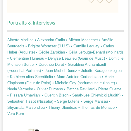
Portraits & Interviews
Alberto Morillas
• Alexandra Carlin
• Aliénor Massenet
• Amélie
Bourgeois
• Brigitte Wormser (J.U.S)
• Camille Leguay
• Carlos
Huber (Arquiste)
• Cécile Zarokian
• Célia Lerouge-Bénard (Molinard)
• Clémentine Humeau
• Denyse Beaulieu (Grain de Musc)
• Domitille
Michalon Bertier
• Dorothée Duret
• Géraldine Archambault
(Essential Parfums)
• Jean-Michel Duriez
• Juliette Karagueuzoglou
• Kathleen alias Scentifolia
• Marc-Antoine Corticchiato
• Marie
Clapisson (Fleur de Point)
• Michèle Gay (parfumeuse culinaire)
•
Neela Vermeire
• Olivier Durbano
• Patrice Revillard
• Pierre Gueros
• Pissara Umavijani
• Quentin Bisch
• Sarah-Lee Chlewicki (Judith)
•
Sébastien Tissot (Nissaba)
• Serge Lutens
• Serge Mansau
•
Shyamala Maisondieu
• Thierry Blondeau
• Thomas de Monaco
•
Vero Kern