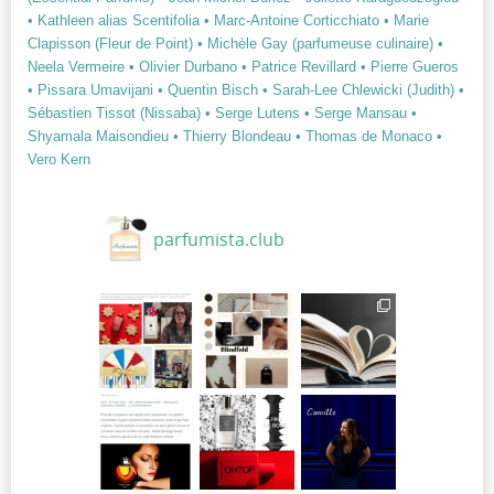
• Kathleen alias Scentifolia
• Marc-Antoine Corticchiato
• Marie
Clapisson (Fleur de Point)
• Michèle Gay (parfumeuse culinaire)
•
Neela Vermeire
• Olivier Durbano
• Patrice Revillard
• Pierre Gueros
• Pissara Umavijani
• Quentin Bisch
• Sarah-Lee Chlewicki (Judith)
•
Sébastien Tissot (Nissaba)
• Serge Lutens
• Serge Mansau
•
Shyamala Maisondieu
• Thierry Blondeau
• Thomas de Monaco
•
Vero Kern
parfumista.club