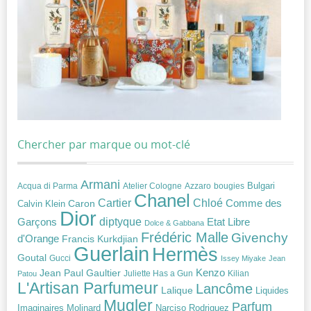
Chercher par marque ou mot-clé
Armani
Acqua di Parma
Atelier Cologne
bougies
Bulgari
Azzaro
Chanel
Chloé
Cartier
Caron
Comme des
Calvin Klein
Dior
diptyque
Garçons
Etat Libre
Dolce & Gabbana
Frédéric Malle
Givenchy
d'Orange
Francis Kurkdjian
Guerlain
Hermès
Goutal
Gucci
Issey Miyake
Jean
Jean Paul Gaultier
Kenzo
Juliette Has a Gun
Kilian
Patou
L'Artisan Parfumeur
Lancôme
Lalique
Liquides
Mugler
Parfum
Narciso Rodriguez
Imaginaires
Molinard