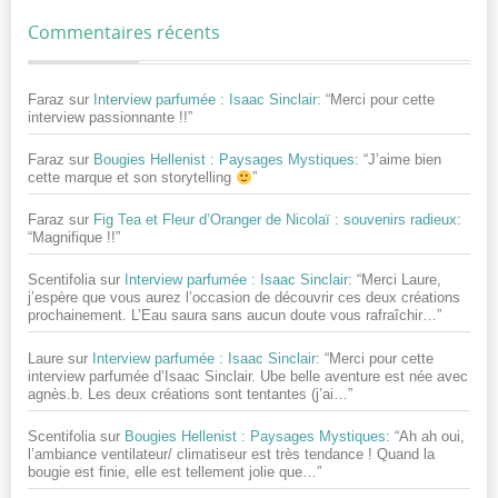
Commentaires récents
Faraz
sur
Interview parfumée : Isaac Sinclair
: “
Merci pour cette
interview passionnante !!
”
Faraz
sur
Bougies Hellenist : Paysages Mystiques
: “
J’aime bien
cette marque et son storytelling
”
Faraz
sur
Fig Tea et Fleur d’Oranger de Nicolaï : souvenirs radieux
:
“
Magnifique !!
”
Scentifolia
sur
Interview parfumée : Isaac Sinclair
: “
Merci Laure,
j’espère que vous aurez l’occasion de découvrir ces deux créations
prochainement. L’Eau saura sans aucun doute vous rafraîchir…
”
Laure
sur
Interview parfumée : Isaac Sinclair
: “
Merci pour cette
interview parfumée d’Isaac Sinclair. Ube belle aventure est née avec
agnès.b. Les deux créations sont tentantes (j’ai…
”
Scentifolia
sur
Bougies Hellenist : Paysages Mystiques
: “
Ah ah oui,
l’ambiance ventilateur/ climatiseur est très tendance ! Quand la
bougie est finie, elle est tellement jolie que…
”