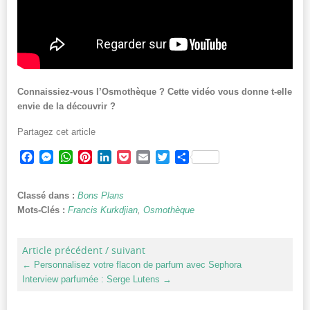
Connaissiez-vous l’Osmothèque ? Cette vidéo vous donne t-elle
envie de la découvrir ?
Partagez cet article
Facebook
Messenger
WhatsApp
Pinterest
LinkedIn
Pocket
Email
Twitter
Partager
Classé dans :
Bons Plans
Mots-Clés :
Francis Kurkdjian
,
Osmothèque
Article précédent / suivant
←
Personnalisez votre flacon de parfum avec Sephora
Interview parfumée : Serge Lutens
→