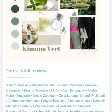
Portraits & Interviews
Alberto Morillas
• Alexandra Carlin
• Aliénor Massenet
• Amélie
Bourgeois
• Brigitte Wormser (J.U.S)
• Camille Leguay
• Carlos
Huber (Arquiste)
• Cécile Zarokian
• Célia Lerouge-Bénard (Molinard)
• Clémentine Humeau
• Denyse Beaulieu (Grain de Musc)
• Domitille
Michalon Bertier
• Dorothée Duret
• Géraldine Archambault
(Essential Parfums)
• Jean-Michel Duriez
• Juliette Karagueuzoglou