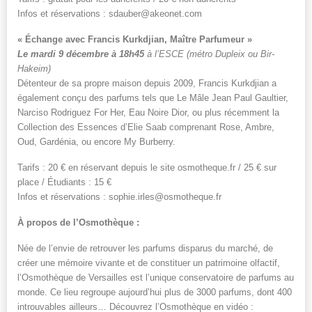
Infos et réservations : sdauber@akeonet.com
« Échange avec Francis Kurkdjian, Maître Parfumeur »
Le mardi 9 décembre à 18h45
à l’ESCE
(métro Dupleix ou Bir-
Hakeim)
Détenteur de sa propre maison depuis 2009, Francis Kurkdjian a
également conçu des parfums tels que Le Mâle Jean Paul Gaultier,
Narciso Rodriguez For Her, Eau Noire Dior, ou plus récemment la
Collection des Essences d’Elie Saab comprenant Rose, Ambre,
Oud, Gardénia, ou encore My Burberry.
Tarifs : 20 € en réservant depuis le site osmotheque.fr / 25 € sur
place / Étudiants : 15 €
Infos et réservations : sophie.irles@osmotheque.fr
À propos de l’Osmothèque :
Née de l’envie de retrouver les parfums disparus du marché, de
créer une mémoire vivante et de constituer un patrimoine olfactif,
l’Osmothèque de Versailles est l’unique conservatoire de parfums au
monde. Ce lieu regroupe aujourd’hui plus de 3000 parfums, dont 400
introuvables ailleurs… Découvrez l’Osmothèque en vidéo :