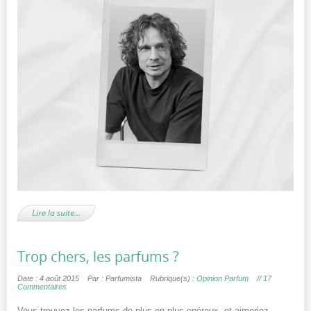
Lire la suite…
Trop chers, les parfums ?
Date : 4 août 2015
Par : Parfumista
Rubrique(s) :
Opinion Parfum
//
17
Commentaires
Vous trouvez les parfums de plus en plus onéreux, et aimeriez