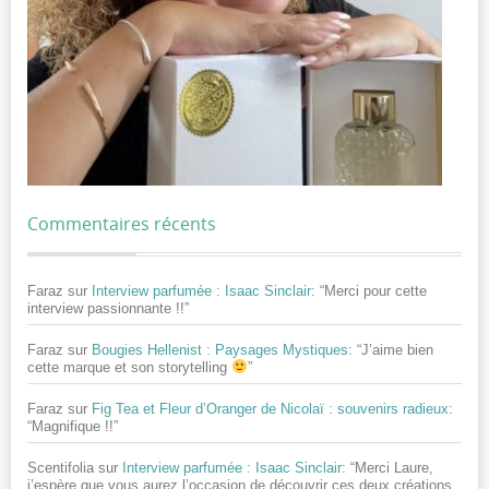
Commentaires récents
Faraz
sur
Interview parfumée : Isaac Sinclair
: “
Merci pour cette
interview passionnante !!
”
Faraz
sur
Bougies Hellenist : Paysages Mystiques
: “
J’aime bien
cette marque et son storytelling
”
Faraz
sur
Fig Tea et Fleur d’Oranger de Nicolaï : souvenirs radieux
:
“
Magnifique !!
”
Scentifolia
sur
Interview parfumée : Isaac Sinclair
: “
Merci Laure,
j’espère que vous aurez l’occasion de découvrir ces deux créations