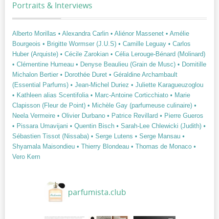
Portraits & Interviews
Alberto Morillas
• Alexandra Carlin
• Aliénor Massenet
• Amélie
Bourgeois
• Brigitte Wormser (J.U.S)
• Camille Leguay
• Carlos
Huber (Arquiste)
• Cécile Zarokian
• Célia Lerouge-Bénard (Molinard)
• Clémentine Humeau
• Denyse Beaulieu (Grain de Musc)
• Domitille
Michalon Bertier
• Dorothée Duret
• Géraldine Archambault
(Essential Parfums)
• Jean-Michel Duriez
• Juliette Karagueuzoglou
• Kathleen alias Scentifolia
• Marc-Antoine Corticchiato
• Marie
Clapisson (Fleur de Point)
• Michèle Gay (parfumeuse culinaire)
•
Neela Vermeire
• Olivier Durbano
• Patrice Revillard
• Pierre Gueros
• Pissara Umavijani
• Quentin Bisch
• Sarah-Lee Chlewicki (Judith)
•
Sébastien Tissot (Nissaba)
• Serge Lutens
• Serge Mansau
•
Shyamala Maisondieu
• Thierry Blondeau
• Thomas de Monaco
•
Vero Kern
parfumista.club