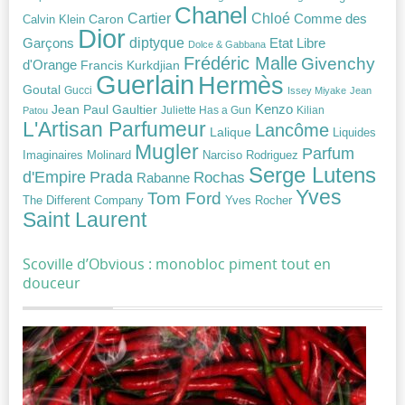
Chanel
Chloé
Cartier
Caron
Comme des
Calvin Klein
Dior
diptyque
Garçons
Etat Libre
Dolce & Gabbana
Frédéric Malle
Givenchy
d'Orange
Francis Kurkdjian
Guerlain
Hermès
Goutal
Gucci
Issey Miyake
Jean
Jean Paul Gaultier
Kenzo
Juliette Has a Gun
Kilian
Patou
L'Artisan Parfumeur
Lancôme
Lalique
Liquides
Mugler
Parfum
Narciso Rodriguez
Imaginaires
Molinard
Serge Lutens
Prada
d'Empire
Rochas
Rabanne
Yves
Tom Ford
Yves Rocher
The Different Company
Saint Laurent
Scoville d’Obvious : monobloc piment tout en
douceur