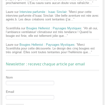
prochainement. L’Eau saura sans aucun doute vous rafraîchir…
”
Laure
sur
Interview parfumée : Isaac Sinclair
: “
Merci pour cette
interview parfumée d’Isaac Sinclair. Ube belle aventure est née avec
agnès.b. Les deux créations sont tentantes (j’ai…
”
Scentifolia
sur
Bougies Hellenist : Paysages Mystiques
: “
Ah ah oui,
l’ambiance ventilateur/ climatiseur est très tendance ! Quand la
bougie est finie, elle est tellement jolie que…
”
Laure
sur
Bougies Hellenist : Paysages Mystiques
: “
Merci
Scentifolia pour cette découverte. Le design des cinq bougies est
très original. Elles sont toutes tentantes pour l’helléniste que…
”
Newsletter : recevez chaque article par email
Nom
Email