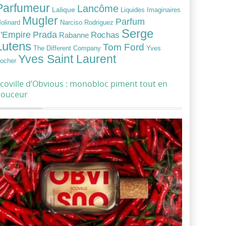
Parfumeur
Lancôme
Lalique
Liquides Imaginaires
Mugler
Parfum
Narciso Rodriguez
olinard
Serge
Prada
'Empire
Rochas
Rabanne
Lutens
Tom Ford
Yves
The Different Company
Yves Saint Laurent
ocher
coville d’Obvious : monobloc piment tout en
douceur