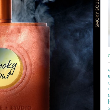
C
A
B
C
E
J