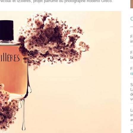
icolaï et Œillères, projet parfumé du photographe Roberto Greco.
C
F
i
F
b
F
r
S
L
d
v
L
i
a
S