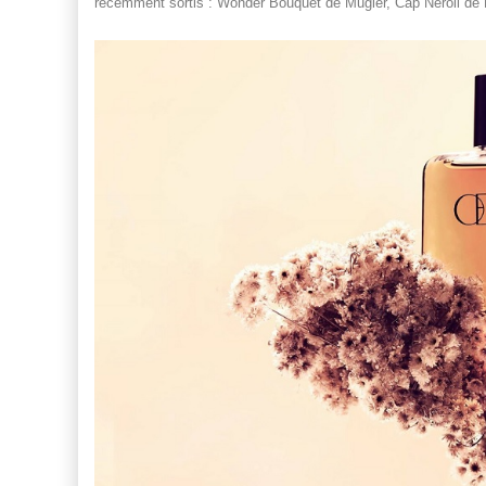
récemment sortis : Wonder Bouquet de Mugler, Cap Néroli de N