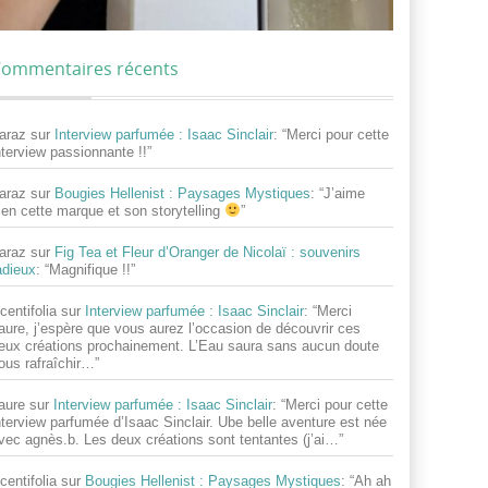
ommentaires récents
araz
sur
Interview parfumée : Isaac Sinclair
: “
Merci pour cette
nterview passionnante !!
”
araz
sur
Bougies Hellenist : Paysages Mystiques
: “
J’aime
ien cette marque et son storytelling
”
araz
sur
Fig Tea et Fleur d’Oranger de Nicolaï : souvenirs
adieux
: “
Magnifique !!
”
centifolia
sur
Interview parfumée : Isaac Sinclair
: “
Merci
aure, j’espère que vous aurez l’occasion de découvrir ces
eux créations prochainement. L’Eau saura sans aucun doute
ous rafraîchir…
”
aure
sur
Interview parfumée : Isaac Sinclair
: “
Merci pour cette
nterview parfumée d’Isaac Sinclair. Ube belle aventure est née
vec agnès.b. Les deux créations sont tentantes (j’ai…
”
centifolia
sur
Bougies Hellenist : Paysages Mystiques
: “
Ah ah