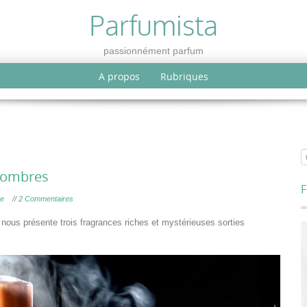
Parfumista
passionnément parfum
A propos
Rubriques
 sombres
F
he
//
2 Commentaires
nous présente trois fragrances riches et mystérieuses sorties