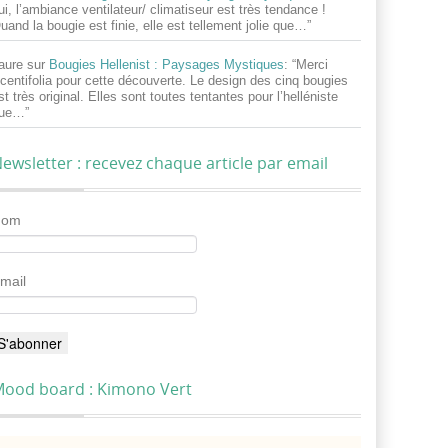
ui, l’ambiance ventilateur/ climatiseur est très tendance !
uand la bougie est finie, elle est tellement jolie que…
”
aure
sur
Bougies Hellenist : Paysages Mystiques
: “
Merci
centifolia pour cette découverte. Le design des cinq bougies
st très original. Elles sont toutes tentantes pour l’helléniste
ue…
”
ewsletter : recevez chaque article par email
Nom
mail
ood board : Kimono Vert