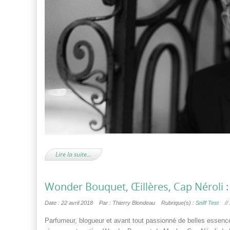
Lire la suite…
Wonder Bouquet, Œillères, Cap Néroli : 
Date : 22 avril 2018
Par : Thierry Blondeau
Rubrique(s) :
Sniff Test
//
Parfumeur, blogueur et avant tout passionné de belles essenc