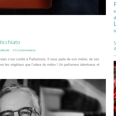
M
d
R
ticchiato
S
olfactifs
//
9 Commentaires
ato s’est confié à Parfumista. Il nous parle de son métier, de ses
bien les végétaux que l’odeur du métro ! Un parfumeur talentueux et