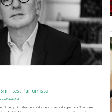
I
Sniff-test Parfumista
2 Commentaires
es, Thierry Blondeau nous donne son avis d’expert sur 3 parfums