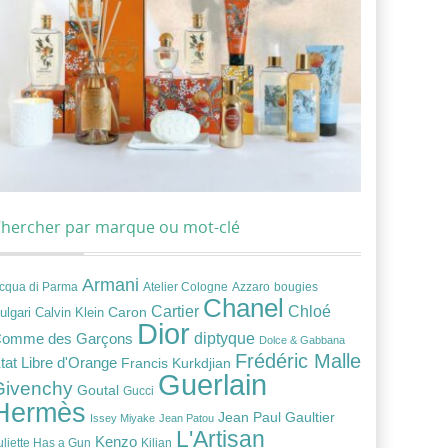
hercher par marque ou mot-clé
Armani
cqua di Parma
Atelier Cologne
bougies
Azzaro
Chanel
Chloé
Cartier
Caron
ulgari
Calvin Klein
Dior
diptyque
omme des Garçons
Dolce & Gabbana
Frédéric Malle
tat Libre d'Orange
Francis Kurkdjian
Guerlain
Givenchy
Goutal
Gucci
Hermès
Jean Paul Gaultier
Issey Miyake
Jean Patou
L'Artisan
Kenzo
uliette Has a Gun
Kilian