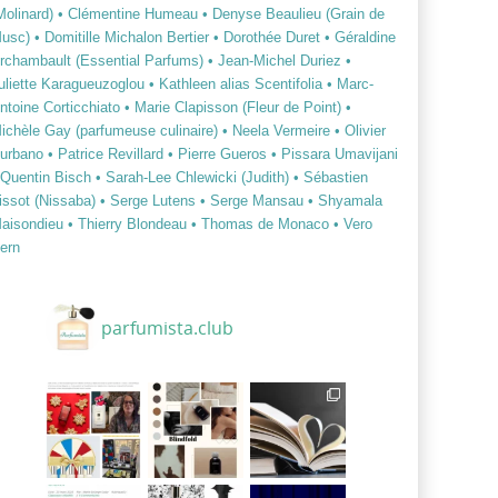
Molinard)
• Clémentine Humeau
• Denyse Beaulieu (Grain de
usc)
• Domitille Michalon Bertier
• Dorothée Duret
• Géraldine
rchambault (Essential Parfums)
• Jean-Michel Duriez
•
uliette Karagueuzoglou
• Kathleen alias Scentifolia
• Marc-
ntoine Corticchiato
• Marie Clapisson (Fleur de Point)
•
ichèle Gay (parfumeuse culinaire)
• Neela Vermeire
• Olivier
urbano
• Patrice Revillard
• Pierre Gueros
• Pissara Umavijani
 Quentin Bisch
• Sarah-Lee Chlewicki (Judith)
• Sébastien
issot (Nissaba)
• Serge Lutens
• Serge Mansau
• Shyamala
aisondieu
• Thierry Blondeau
• Thomas de Monaco
• Vero
ern
parfumista.club