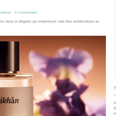
Tendances
//
2 Commentaires
fums racés et élégants qui modernisent cette fleur emblématique au-
P
A
B
H