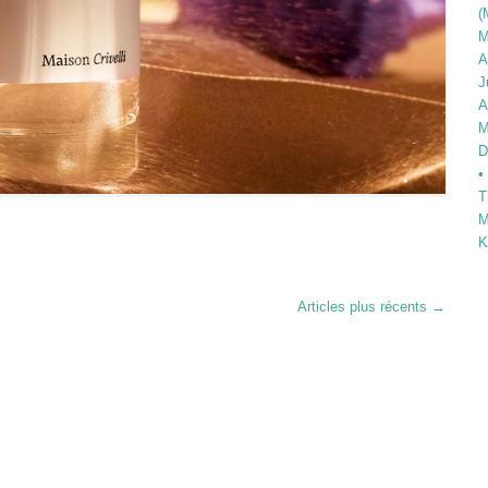
(
M
A
J
A
M
D
•
T
M
K
Articles plus récents
→