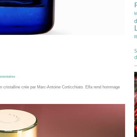
M
d
R
S
mentaires
ion cristalline crée par Marc-Antoine Corticchiato. Elfa rend hommage