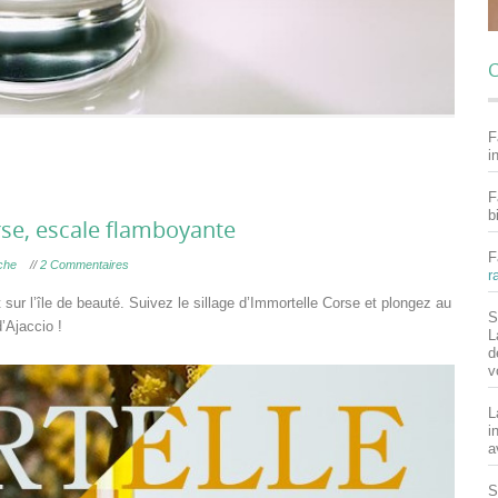
C
F
i
F
b
se, escale flamboyante
F
che
//
2 Commentaires
r
sur l’île de beauté. Suivez le sillage d’Immortelle Corse et plongez au
S
’Ajaccio !
L
d
v
L
i
a
S