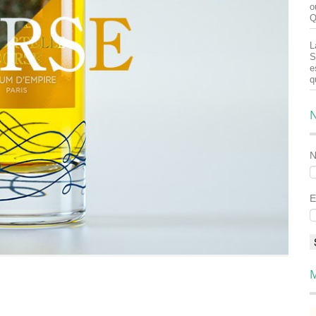
o
Q
L
S
e
q
N
E
M