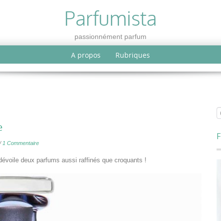
Parfumista
passionnément parfum
A propos
Rubriques
e
F
//
1 Commentaire
dévoile deux parfums aussi raffinés que croquants !