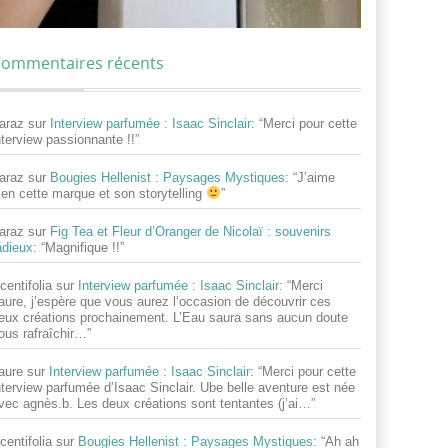
ommentaires récents
araz
sur
Interview parfumée : Isaac Sinclair
: “
Merci pour cette
nterview passionnante !!
”
araz
sur
Bougies Hellenist : Paysages Mystiques
: “
J’aime
ien cette marque et son storytelling
”
araz
sur
Fig Tea et Fleur d’Oranger de Nicolaï : souvenirs
adieux
: “
Magnifique !!
”
centifolia
sur
Interview parfumée : Isaac Sinclair
: “
Merci
aure, j’espère que vous aurez l’occasion de découvrir ces
eux créations prochainement. L’Eau saura sans aucun doute
ous rafraîchir…
”
aure
sur
Interview parfumée : Isaac Sinclair
: “
Merci pour cette
nterview parfumée d’Isaac Sinclair. Ube belle aventure est née
vec agnès.b. Les deux créations sont tentantes (j’ai…
”
centifolia
sur
Bougies Hellenist : Paysages Mystiques
: “
Ah ah