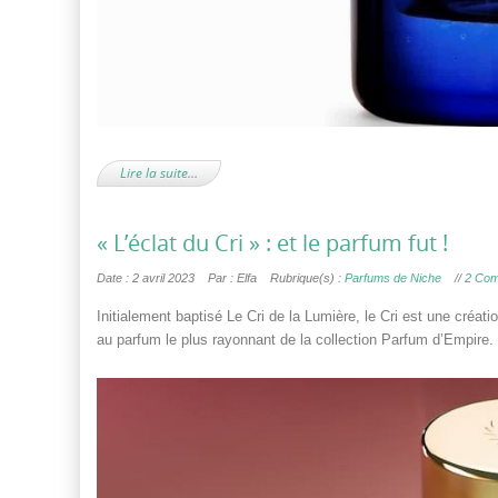
Lire la suite…
« L’éclat du Cri » : et le parfum fut !
Date : 2 avril 2023
Par : Elfa
Rubrique(s) :
Parfums de Niche
//
2 Com
Initialement baptisé Le Cri de la Lumière, le Cri est une créat
au parfum le plus rayonnant de la collection Parfum d’Empire.