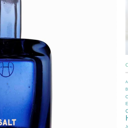
C
A
B
C
E
J