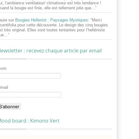
ui, l’ambiance ventilateur/ climatiseur est très tendance !
uand la bougie est finie, elle est tellement jolie que…
”
aure
sur
Bougies Hellenist : Paysages Mystiques
: “
Merci
centifolia pour cette découverte. Le design des cinq bougies
st très original. Elles sont toutes tentantes pour l’helléniste
ue…
”
ewsletter : recevez chaque article par email
Nom
mail
ood board : Kimono Vert