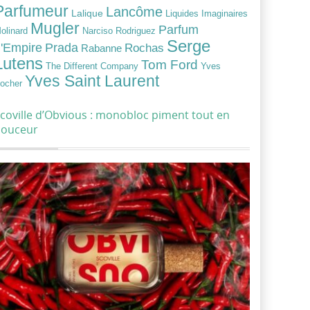
Parfumeur
Lancôme
Lalique
Liquides Imaginaires
Mugler
Parfum
Narciso Rodriguez
olinard
Serge
Prada
'Empire
Rochas
Rabanne
Lutens
Tom Ford
Yves
The Different Company
Yves Saint Laurent
ocher
coville d’Obvious : monobloc piment tout en
douceur