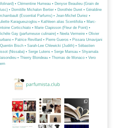
Molinard)
• Clémentine Humeau
• Denyse Beaulieu (Grain de
usc)
• Domitille Michalon Bertier
• Dorothée Duret
• Géraldine
rchambault (Essential Parfums)
• Jean-Michel Duriez
•
uliette Karagueuzoglou
• Kathleen alias Scentifolia
• Marc-
ntoine Corticchiato
• Marie Clapisson (Fleur de Point)
•
ichèle Gay (parfumeuse culinaire)
• Neela Vermeire
• Olivier
urbano
• Patrice Revillard
• Pierre Gueros
• Pissara Umavijani
 Quentin Bisch
• Sarah-Lee Chlewicki (Judith)
• Sébastien
issot (Nissaba)
• Serge Lutens
• Serge Mansau
• Shyamala
aisondieu
• Thierry Blondeau
• Thomas de Monaco
• Vero
ern
parfumista.club