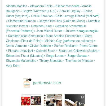
Alberto Morillas
• Alexandra Carlin
• Aliénor Massenet
• Amélie
Bourgeois
• Brigitte Wormser (J.U.S)
• Camille Leguay
• Carlos
Huber (Arquiste)
• Cécile Zarokian
• Célia Lerouge-Bénard (Molinard)
• Clémentine Humeau
• Denyse Beaulieu (Grain de Musc)
• Domitille
Michalon Bertier
• Dorothée Duret
• Géraldine Archambault
(Essential Parfums)
• Jean-Michel Duriez
• Juliette Karagueuzoglou
• Kathleen alias Scentifolia
• Marc-Antoine Corticchiato
• Marie
Clapisson (Fleur de Point)
• Michèle Gay (parfumeuse culinaire)
•
Neela Vermeire
• Olivier Durbano
• Patrice Revillard
• Pierre Gueros
• Pissara Umavijani
• Quentin Bisch
• Sarah-Lee Chlewicki (Judith)
•
Sébastien Tissot (Nissaba)
• Serge Lutens
• Serge Mansau
•
Shyamala Maisondieu
• Thierry Blondeau
• Thomas de Monaco
•
Vero Kern
parfumista.club