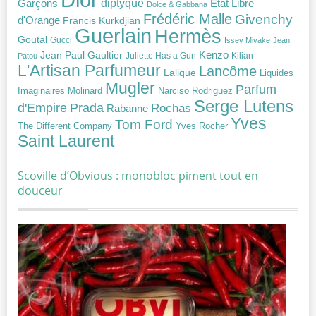
diptyque
Garçons
Etat Libre
Dolce & Gabbana
Frédéric Malle
Givenchy
d'Orange
Francis Kurkdjian
Guerlain
Hermès
Goutal
Gucci
Issey Miyake
Jean
Jean Paul Gaultier
Kenzo
Juliette Has a Gun
Kilian
Patou
L'Artisan Parfumeur
Lancôme
Lalique
Liquides
Mugler
Parfum
Narciso Rodriguez
Imaginaires
Molinard
Serge Lutens
Prada
d'Empire
Rochas
Rabanne
Yves
Tom Ford
Yves Rocher
The Different Company
Saint Laurent
Scoville d’Obvious : monobloc piment tout en
douceur