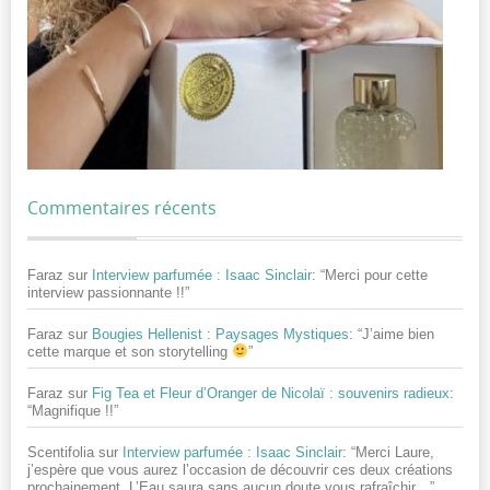
Commentaires récents
Faraz
sur
Interview parfumée : Isaac Sinclair
: “
Merci pour cette
interview passionnante !!
”
Faraz
sur
Bougies Hellenist : Paysages Mystiques
: “
J’aime bien
cette marque et son storytelling
”
Faraz
sur
Fig Tea et Fleur d’Oranger de Nicolaï : souvenirs radieux
:
“
Magnifique !!
”
Scentifolia
sur
Interview parfumée : Isaac Sinclair
: “
Merci Laure,
j’espère que vous aurez l’occasion de découvrir ces deux créations
prochainement. L’Eau saura sans aucun doute vous rafraîchir…
”