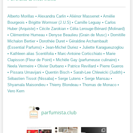
Alberto Morillas
• Alexandra Carlin
• Aliénor Massenet
• Amélie
Bourgeois
• Brigitte Wormser (J.U.S)
• Camille Leguay
• Carlos
Huber (Arquiste)
• Cécile Zarokian
• Célia Lerouge-Bénard (Molinard)
• Clémentine Humeau
• Denyse Beaulieu (Grain de Musc)
• Domitille
Michalon Bertier
• Dorothée Duret
• Géraldine Archambault
(Essential Parfums)
• Jean-Michel Duriez
• Juliette Karagueuzoglou
• Kathleen alias Scentifolia
• Marc-Antoine Corticchiato
• Marie
Clapisson (Fleur de Point)
• Michèle Gay (parfumeuse culinaire)
•
Neela Vermeire
• Olivier Durbano
• Patrice Revillard
• Pierre Gueros
• Pissara Umavijani
• Quentin Bisch
• Sarah-Lee Chlewicki (Judith)
•
Sébastien Tissot (Nissaba)
• Serge Lutens
• Serge Mansau
•
Shyamala Maisondieu
• Thierry Blondeau
• Thomas de Monaco
•
Vero Kern
parfumista.club