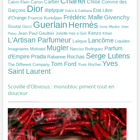
Chanel
Chloé
Cartier
Caron
Comme des
Calvin Klein
Dior
diptyque
Garçons
Etat Libre
Dolce & Gabbana
Frédéric Malle
Givenchy
d'Orange
Francis Kurkdjian
Guerlain
Hermès
Goutal
Gucci
Issey Miyake
Jean
Jean Paul Gaultier
Kenzo
Juliette Has a Gun
Kilian
Patou
L'Artisan Parfumeur
Lancôme
Lalique
Liquides
Mugler
Parfum
Narciso Rodriguez
Imaginaires
Molinard
Serge Lutens
Prada
d'Empire
Rochas
Rabanne
Yves
Tom Ford
Yves Rocher
The Different Company
Saint Laurent
Scoville d’Obvious : monobloc piment tout en
douceur