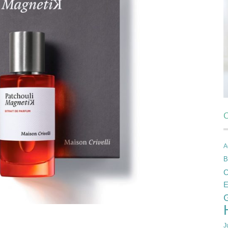
C
A
B
C
E
J