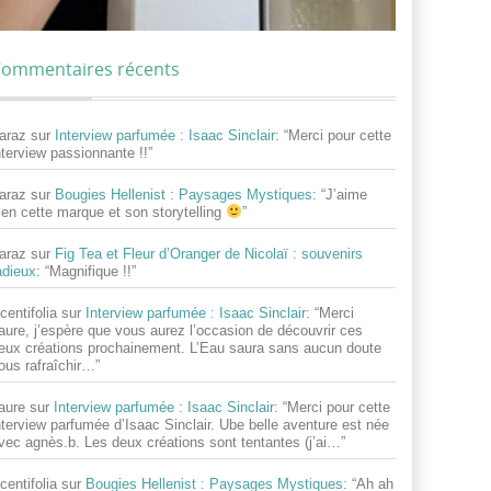
ommentaires récents
araz
sur
Interview parfumée : Isaac Sinclair
: “
Merci pour cette
nterview passionnante !!
”
araz
sur
Bougies Hellenist : Paysages Mystiques
: “
J’aime
ien cette marque et son storytelling
”
araz
sur
Fig Tea et Fleur d’Oranger de Nicolaï : souvenirs
adieux
: “
Magnifique !!
”
centifolia
sur
Interview parfumée : Isaac Sinclair
: “
Merci
aure, j’espère que vous aurez l’occasion de découvrir ces
eux créations prochainement. L’Eau saura sans aucun doute
ous rafraîchir…
”
aure
sur
Interview parfumée : Isaac Sinclair
: “
Merci pour cette
nterview parfumée d’Isaac Sinclair. Ube belle aventure est née
vec agnès.b. Les deux créations sont tentantes (j’ai…
”
centifolia
sur
Bougies Hellenist : Paysages Mystiques
: “
Ah ah