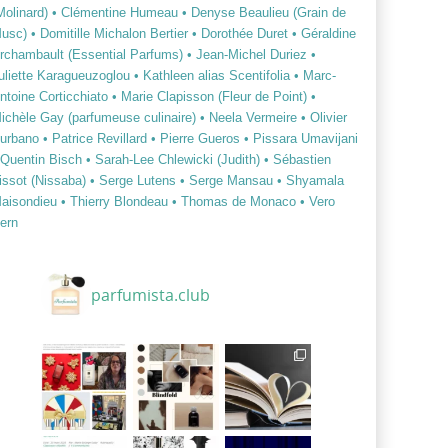
Molinard)
• Clémentine Humeau
• Denyse Beaulieu (Grain de
usc)
• Domitille Michalon Bertier
• Dorothée Duret
• Géraldine
rchambault (Essential Parfums)
• Jean-Michel Duriez
•
uliette Karagueuzoglou
• Kathleen alias Scentifolia
• Marc-
ntoine Corticchiato
• Marie Clapisson (Fleur de Point)
•
ichèle Gay (parfumeuse culinaire)
• Neela Vermeire
• Olivier
urbano
• Patrice Revillard
• Pierre Gueros
• Pissara Umavijani
 Quentin Bisch
• Sarah-Lee Chlewicki (Judith)
• Sébastien
issot (Nissaba)
• Serge Lutens
• Serge Mansau
• Shyamala
aisondieu
• Thierry Blondeau
• Thomas de Monaco
• Vero
ern
parfumista.club