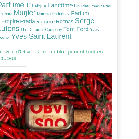
Parfumeur
Lancôme
Lalique
Liquides Imaginaires
Mugler
Parfum
Narciso Rodriguez
olinard
Serge
Prada
'Empire
Rochas
Rabanne
Lutens
Tom Ford
Yves
The Different Company
Yves Saint Laurent
ocher
coville d’Obvious : monobloc piment tout en
douceur