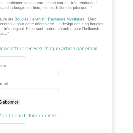
ui, l’ambiance ventilateur/ climatiseur est très tendance !
uand la bougie est finie, elle est tellement jolie que…
”
aure
sur
Bougies Hellenist : Paysages Mystiques
: “
Merci
centifolia pour cette découverte. Le design des cinq bougies
st très original. Elles sont toutes tentantes pour l’helléniste
ue…
”
ewsletter : recevez chaque article par email
Nom
mail
ood board : Kimono Vert