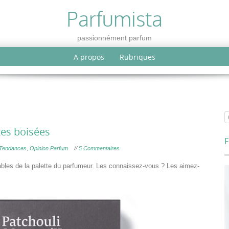
Parfumista
passionnément parfum
A propos
Rubriques
tes boisées
F
 Tendances
,
Opinion Parfum
//
5 Commentaires
ables de la palette du parfumeur. Les connaissez-vous ? Les aimez-