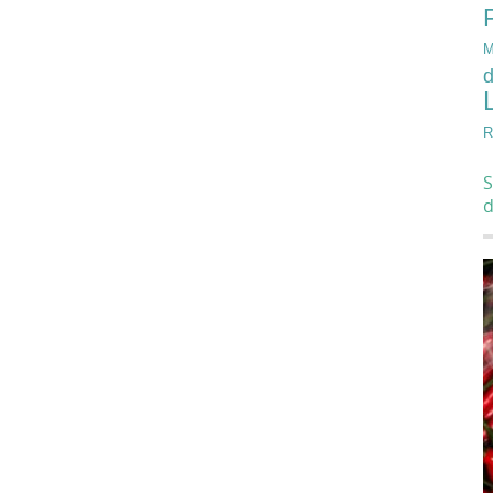
M
d
R
S