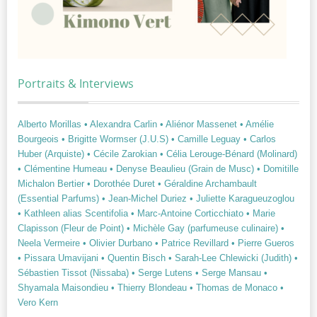
Portraits & Interviews
Alberto Morillas
• Alexandra Carlin
• Aliénor Massenet
• Amélie
Bourgeois
• Brigitte Wormser (J.U.S)
• Camille Leguay
• Carlos
Huber (Arquiste)
• Cécile Zarokian
• Célia Lerouge-Bénard (Molinard)
• Clémentine Humeau
• Denyse Beaulieu (Grain de Musc)
• Domitille
Michalon Bertier
• Dorothée Duret
• Géraldine Archambault
(Essential Parfums)
• Jean-Michel Duriez
• Juliette Karagueuzoglou
• Kathleen alias Scentifolia
• Marc-Antoine Corticchiato
• Marie
Clapisson (Fleur de Point)
• Michèle Gay (parfumeuse culinaire)
•
Neela Vermeire
• Olivier Durbano
• Patrice Revillard
• Pierre Gueros
• Pissara Umavijani
• Quentin Bisch
• Sarah-Lee Chlewicki (Judith)
•
Sébastien Tissot (Nissaba)
• Serge Lutens
• Serge Mansau
•
Shyamala Maisondieu
• Thierry Blondeau
• Thomas de Monaco
•
Vero Kern