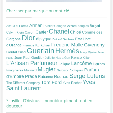
Chercher par marque ou mot-clé
Armani
Acqua di Parma
Atelier Cologne
bougies
Bulgari
Azzaro
Chanel
Chloé
Cartier
Caron
Comme des
Calvin Klein
Dior
diptyque
Garçons
Etat Libre
Dolce & Gabbana
Frédéric Malle
Givenchy
d'Orange
Francis Kurkdjian
Guerlain
Hermès
Goutal
Gucci
Issey Miyake
Jean
Jean Paul Gaultier
Kenzo
Juliette Has a Gun
Kilian
Patou
L'Artisan Parfumeur
Lancôme
Lalique
Liquides
Mugler
Parfum
Narciso Rodriguez
Imaginaires
Molinard
Serge Lutens
Prada
d'Empire
Rochas
Rabanne
Yves
Tom Ford
Yves Rocher
The Different Company
Saint Laurent
Scoville d’Obvious : monobloc piment tout en
douceur