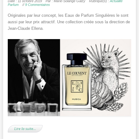
Date : 11 octobre 2019
Par : Marie-Solange Galzy
Rubrique(s) :
Actualité
Parfum
//
9 Commentaires
Originales par leur concept, les Eaux de Parfum Singulières le sont
aussi par leur prix attractif. Une collection créée sous la direction de
Jean-Claude Ellena.
Lire la suite…