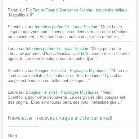
Faraz
sur
Fig Tea et Fleur d’Oranger de Nicolaï : souvenirs radieux
:
“
Magnifique !!
”
Scentifolia
sur
Interview parfumée : Isaac Sinclair
: “
Merci Laure,
j’espère que vous aurez l’occasion de découvrir ces deux créations
prochainement. L’Eau saura sans aucun doute vous rafraîchir…
”
Laure
sur
Interview parfumée : Isaac Sinclair
: “
Merci pour cette
interview parfumée d’Isaac Sinclair. Ube belle aventure est née avec
agnès.b. Les deux créations sont tentantes (j’ai…
”
Scentifolia
sur
Bougies Hellenist : Paysages Mystiques
: “
Ah ah oui,
l’ambiance ventilateur/ climatiseur est très tendance ! Quand la
bougie est finie, elle est tellement jolie que…
”
Laure
sur
Bougies Hellenist : Paysages Mystiques
: “
Merci
Scentifolia pour cette découverte. Le design des cinq bougies est
très original. Elles sont toutes tentantes pour l’helléniste que…
”
Newsletter : recevez chaque article par email
Nom