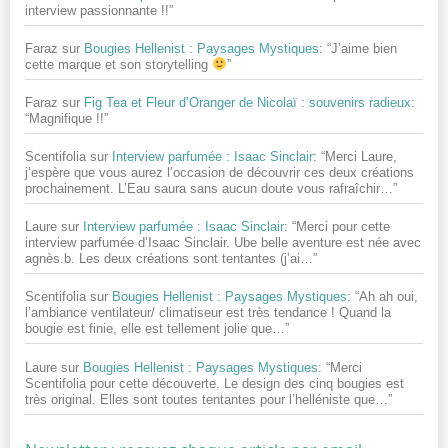
interview passionnante !!
”
Faraz
sur
Bougies Hellenist : Paysages Mystiques
: “
J’aime bien
cette marque et son storytelling
”
Faraz
sur
Fig Tea et Fleur d’Oranger de Nicolaï : souvenirs radieux
:
“
Magnifique !!
”
Scentifolia
sur
Interview parfumée : Isaac Sinclair
: “
Merci Laure,
j’espère que vous aurez l’occasion de découvrir ces deux créations
prochainement. L’Eau saura sans aucun doute vous rafraîchir…
”
Laure
sur
Interview parfumée : Isaac Sinclair
: “
Merci pour cette
interview parfumée d’Isaac Sinclair. Ube belle aventure est née avec
agnès.b. Les deux créations sont tentantes (j’ai…
”
Scentifolia
sur
Bougies Hellenist : Paysages Mystiques
: “
Ah ah oui,
l’ambiance ventilateur/ climatiseur est très tendance ! Quand la
bougie est finie, elle est tellement jolie que…
”
Laure
sur
Bougies Hellenist : Paysages Mystiques
: “
Merci
Scentifolia pour cette découverte. Le design des cinq bougies est
très original. Elles sont toutes tentantes pour l’helléniste que…
”