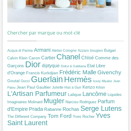
Chercher par marque ou mot-clé
Armani
Acqua di Parma
Atelier Cologne
bougies
Bulgari
Azzaro
Chanel
Chloé
Cartier
Caron
Comme des
Calvin Klein
Dior
diptyque
Garçons
Etat Libre
Dolce & Gabbana
Frédéric Malle
Givenchy
d'Orange
Francis Kurkdjian
Guerlain
Hermès
Goutal
Gucci
Issey Miyake
Jean
Jean Paul Gaultier
Kenzo
Juliette Has a Gun
Kilian
Patou
L'Artisan Parfumeur
Lancôme
Lalique
Liquides
Mugler
Parfum
Narciso Rodriguez
Imaginaires
Molinard
Serge Lutens
Prada
d'Empire
Rochas
Rabanne
Yves
Tom Ford
Yves Rocher
The Different Company
Saint Laurent