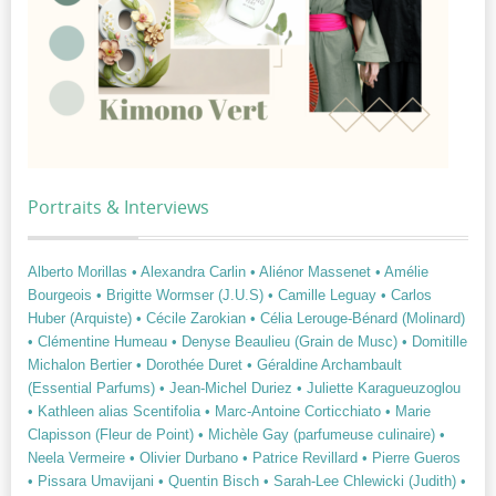
Portraits & Interviews
Alberto Morillas
• Alexandra Carlin
• Aliénor Massenet
• Amélie
Bourgeois
• Brigitte Wormser (J.U.S)
• Camille Leguay
• Carlos
Huber (Arquiste)
• Cécile Zarokian
• Célia Lerouge-Bénard (Molinard)
• Clémentine Humeau
• Denyse Beaulieu (Grain de Musc)
• Domitille
Michalon Bertier
• Dorothée Duret
• Géraldine Archambault
(Essential Parfums)
• Jean-Michel Duriez
• Juliette Karagueuzoglou
• Kathleen alias Scentifolia
• Marc-Antoine Corticchiato
• Marie
Clapisson (Fleur de Point)
• Michèle Gay (parfumeuse culinaire)
•
Neela Vermeire
• Olivier Durbano
• Patrice Revillard
• Pierre Gueros
• Pissara Umavijani
• Quentin Bisch
• Sarah-Lee Chlewicki (Judith)
•