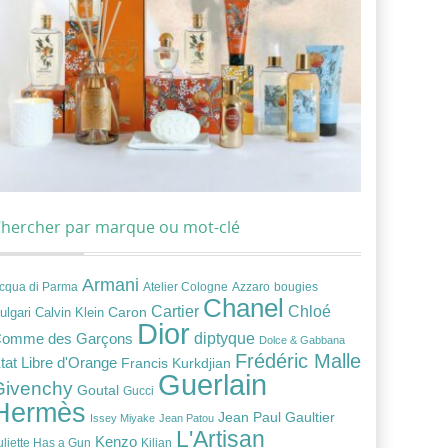
hercher par marque ou mot-clé
Armani
cqua di Parma
Atelier Cologne
bougies
Azzaro
Chanel
Chloé
Cartier
Caron
ulgari
Calvin Klein
Dior
diptyque
omme des Garçons
Dolce & Gabbana
Frédéric Malle
tat Libre d'Orange
Francis Kurkdjian
Guerlain
Givenchy
Goutal
Gucci
Hermès
Jean Paul Gaultier
Issey Miyake
Jean Patou
L'Artisan
Kenzo
uliette Has a Gun
Kilian