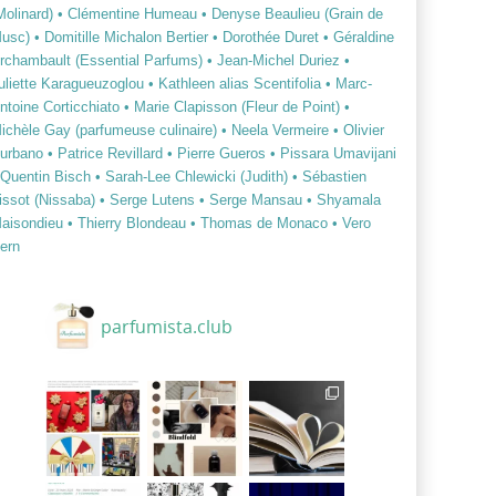
Molinard)
• Clémentine Humeau
• Denyse Beaulieu (Grain de
usc)
• Domitille Michalon Bertier
• Dorothée Duret
• Géraldine
rchambault (Essential Parfums)
• Jean-Michel Duriez
•
uliette Karagueuzoglou
• Kathleen alias Scentifolia
• Marc-
ntoine Corticchiato
• Marie Clapisson (Fleur de Point)
•
ichèle Gay (parfumeuse culinaire)
• Neela Vermeire
• Olivier
urbano
• Patrice Revillard
• Pierre Gueros
• Pissara Umavijani
 Quentin Bisch
• Sarah-Lee Chlewicki (Judith)
• Sébastien
issot (Nissaba)
• Serge Lutens
• Serge Mansau
• Shyamala
aisondieu
• Thierry Blondeau
• Thomas de Monaco
• Vero
ern
parfumista.club