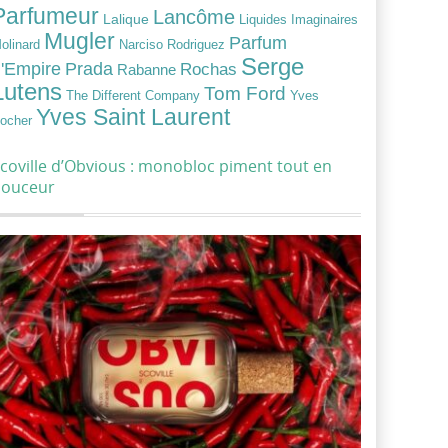
Parfumeur
Lancôme
Lalique
Liquides Imaginaires
Mugler
Parfum
Narciso Rodriguez
olinard
Serge
Prada
'Empire
Rochas
Rabanne
Lutens
Tom Ford
Yves
The Different Company
Yves Saint Laurent
ocher
coville d’Obvious : monobloc piment tout en
douceur