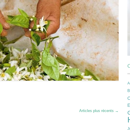
C
A
B
C
E
Articles plus récents
→
J