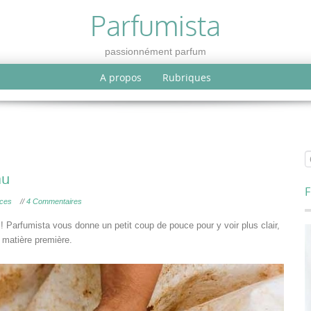
Parfumista
passionnément parfum
A propos
Rubriques
au
F
nces
//
4 Commentaires
! Parfumista vous donne un petit coup de pouce pour y voir plus clair,
 matière première.