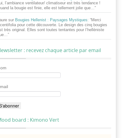
ui, l’ambiance ventilateur/ climatiseur est très tendance !
uand la bougie est finie, elle est tellement jolie que…
”
aure
sur
Bougies Hellenist : Paysages Mystiques
: “
Merci
centifolia pour cette découverte. Le design des cinq bougies
st très original. Elles sont toutes tentantes pour l’helléniste
ue…
”
ewsletter : recevez chaque article par email
Nom
mail
ood board : Kimono Vert