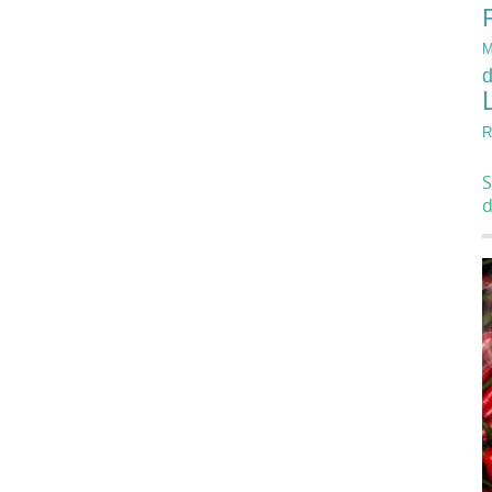
M
d
R
S