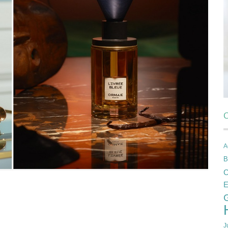
C
A
B
C
E
J