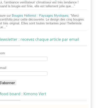
ui, l’ambiance ventilateur/ climatiseur est très tendance !
uand la bougie est finie, elle est tellement jolie que…
”
aure
sur
Bougies Hellenist : Paysages Mystiques
: “
Merci
centifolia pour cette découverte. Le design des cinq bougies
st très original. Elles sont toutes tentantes pour l’helléniste
ue…
”
ewsletter : recevez chaque article par email
Nom
mail
ood board : Kimono Vert