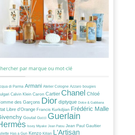
hercher par marque ou mot-clé
Armani
cqua di Parma
Atelier Cologne
bougies
Azzaro
Chanel
Chloé
Cartier
Caron
ulgari
Calvin Klein
Dior
diptyque
omme des Garçons
Dolce & Gabbana
Frédéric Malle
tat Libre d'Orange
Francis Kurkdjian
Guerlain
Givenchy
Goutal
Gucci
Hermès
Jean Paul Gaultier
Issey Miyake
Jean Patou
L'Artisan
Kenzo
uliette Has a Gun
Kilian