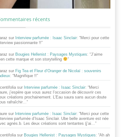
ommentaires récents
araz
sur
Interview parfumée : Isaac Sinclair
: “
Merci pour cette
nterview passionnante !!
”
araz
sur
Bougies Hellenist : Paysages Mystiques
: “
J’aime
ien cette marque et son storytelling
”
araz
sur
Fig Tea et Fleur d’Oranger de Nicolaï : souvenirs
adieux
: “
Magnifique !!
”
centifolia
sur
Interview parfumée : Isaac Sinclair
: “
Merci
aure, j’espère que vous aurez l’occasion de découvrir ces
eux créations prochainement. L’Eau saura sans aucun doute
ous rafraîchir…
”
aure
sur
Interview parfumée : Isaac Sinclair
: “
Merci pour cette
nterview parfumée d’Isaac Sinclair. Ube belle aventure est née
vec agnès.b. Les deux créations sont tentantes (j’ai…
”
centifolia
sur
Bougies Hellenist : Paysages Mystiques
: “
Ah ah