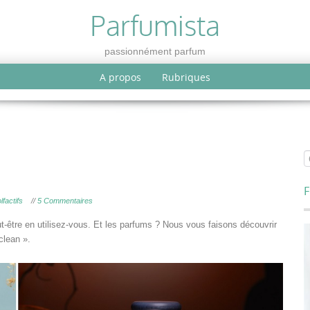
Parfumista
passionnément parfum
A propos
Rubriques
F
lfactifs
//
5 Commentaires
-être en utilisez-vous. Et les parfums ? Nous vous faisons découvrir
clean ».