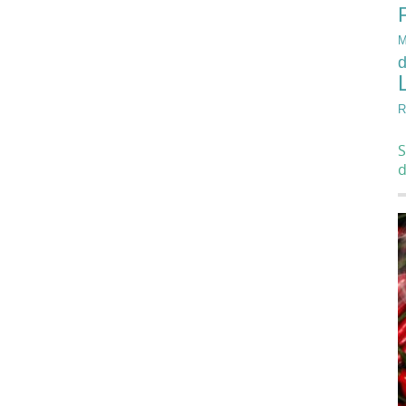
M
d
R
S