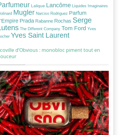
Parfumeur
Lancôme
Lalique
Liquides Imaginaires
Mugler
Parfum
Narciso Rodriguez
olinard
Serge
Prada
'Empire
Rochas
Rabanne
Lutens
Tom Ford
Yves
The Different Company
Yves Saint Laurent
ocher
coville d’Obvious : monobloc piment tout en
douceur