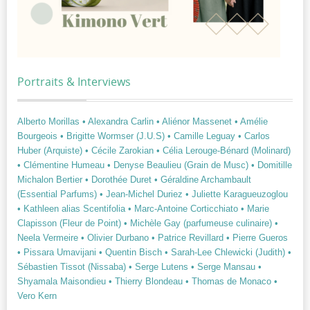
Portraits & Interviews
Alberto Morillas
• Alexandra Carlin
• Aliénor Massenet
• Amélie
Bourgeois
• Brigitte Wormser (J.U.S)
• Camille Leguay
• Carlos
Huber (Arquiste)
• Cécile Zarokian
• Célia Lerouge-Bénard (Molinard)
• Clémentine Humeau
• Denyse Beaulieu (Grain de Musc)
• Domitille
Michalon Bertier
• Dorothée Duret
• Géraldine Archambault
(Essential Parfums)
• Jean-Michel Duriez
• Juliette Karagueuzoglou
• Kathleen alias Scentifolia
• Marc-Antoine Corticchiato
• Marie
Clapisson (Fleur de Point)
• Michèle Gay (parfumeuse culinaire)
•
Neela Vermeire
• Olivier Durbano
• Patrice Revillard
• Pierre Gueros
• Pissara Umavijani
• Quentin Bisch
• Sarah-Lee Chlewicki (Judith)
•
Sébastien Tissot (Nissaba)
• Serge Lutens
• Serge Mansau
•
Shyamala Maisondieu
• Thierry Blondeau
• Thomas de Monaco
•
Vero Kern