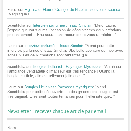
Faraz
sur
Fig Tea et Fleur d’Oranger de Nicolaï : souvenirs radieux
:
“
Magnifique !!
”
Scentifolia
sur
Interview parfumée : Isaac Sinclair
: “
Merci Laure,
j’espère que vous aurez l’occasion de découvrir ces deux créations
prochainement. L’Eau saura sans aucun doute vous rafraîchir…
”
Laure
sur
Interview parfumée : Isaac Sinclair
: “
Merci pour cette
interview parfumée d’Isaac Sinclair. Ube belle aventure est née avec
agnès.b. Les deux créations sont tentantes (j’ai…
”
Scentifolia
sur
Bougies Hellenist : Paysages Mystiques
: “
Ah ah oui,
l’ambiance ventilateur/ climatiseur est très tendance ! Quand la
bougie est finie, elle est tellement jolie que…
”
Laure
sur
Bougies Hellenist : Paysages Mystiques
: “
Merci
Scentifolia pour cette découverte. Le design des cinq bougies est
très original. Elles sont toutes tentantes pour l’helléniste que…
”
Newsletter : recevez chaque article par email
Nom