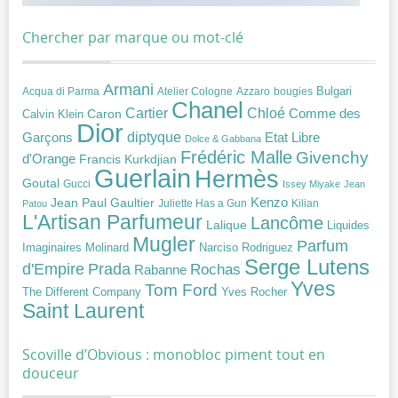
Chercher par marque ou mot-clé
Armani
Acqua di Parma
Atelier Cologne
bougies
Bulgari
Azzaro
Chanel
Chloé
Cartier
Caron
Comme des
Calvin Klein
Dior
diptyque
Garçons
Etat Libre
Dolce & Gabbana
Frédéric Malle
Givenchy
d'Orange
Francis Kurkdjian
Guerlain
Hermès
Goutal
Gucci
Issey Miyake
Jean
Jean Paul Gaultier
Kenzo
Juliette Has a Gun
Kilian
Patou
L'Artisan Parfumeur
Lancôme
Lalique
Liquides
Mugler
Parfum
Narciso Rodriguez
Imaginaires
Molinard
Serge Lutens
Prada
d'Empire
Rochas
Rabanne
Yves
Tom Ford
Yves Rocher
The Different Company
Saint Laurent
Scoville d’Obvious : monobloc piment tout en
douceur