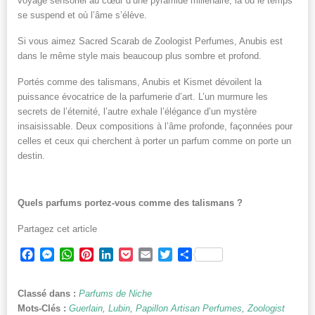
voyage sensoriel au cœur d’une pyramide millénaire, là où le temps
se suspend et où l’âme s’élève.
Si vous aimez Sacred Scarab de Zoologist Perfumes, Anubis est
dans le même style mais beaucoup plus sombre et profond.
Portés comme des talismans, Anubis et Kismet dévoilent la
puissance évocatrice de la parfumerie d’art. L’un murmure les
secrets de l’éternité, l’autre exhale l’élégance d’un mystère
insaisissable. Deux compositions à l’âme profonde, façonnées pour
celles et ceux qui cherchent à porter un parfum comme on porte un
destin.
Quels parfums portez-vous comme des talismans ?
Partagez cet article
Facebook
Messenger
WhatsApp
Pinterest
LinkedIn
Pocket
Email
Twitter
Partager
Classé dans :
Parfums de Niche
Mots-Clés :
Guerlain
,
Lubin
,
Papillon Artisan Perfumes
,
Zoologist