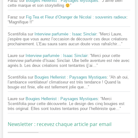
Faraz
sur
Bougies Hellenist : Paysages Mystiques
: “
J’aime bien
cette marque et son storytelling
”
Faraz
sur
Fig Tea et Fleur d’Oranger de Nicolaï : souvenirs radieux
:
“
Magnifique !!
”
Scentifolia
sur
Interview parfumée : Isaac Sinclair
: “
Merci Laure,
j’espère que vous aurez l’occasion de découvrir ces deux créations
prochainement. L’Eau saura sans aucun doute vous rafraîchir…
”
Laure
sur
Interview parfumée : Isaac Sinclair
: “
Merci pour cette
interview parfumée d’Isaac Sinclair. Ube belle aventure est née avec
agnès.b. Les deux créations sont tentantes (j’ai…
”
Scentifolia
sur
Bougies Hellenist : Paysages Mystiques
: “
Ah ah oui,
l’ambiance ventilateur/ climatiseur est très tendance ! Quand la
bougie est finie, elle est tellement jolie que…
”
Laure
sur
Bougies Hellenist : Paysages Mystiques
: “
Merci
Scentifolia pour cette découverte. Le design des cinq bougies est
très original. Elles sont toutes tentantes pour l’helléniste que…
”
Newsletter : recevez chaque article par email