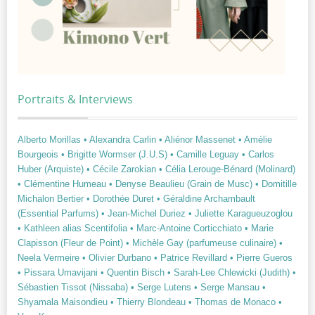
Portraits & Interviews
Alberto Morillas
• Alexandra Carlin
• Aliénor Massenet
• Amélie
Bourgeois
• Brigitte Wormser (J.U.S)
• Camille Leguay
• Carlos
Huber (Arquiste)
• Cécile Zarokian
• Célia Lerouge-Bénard (Molinard)
• Clémentine Humeau
• Denyse Beaulieu (Grain de Musc)
• Domitille
Michalon Bertier
• Dorothée Duret
• Géraldine Archambault
(Essential Parfums)
• Jean-Michel Duriez
• Juliette Karagueuzoglou
• Kathleen alias Scentifolia
• Marc-Antoine Corticchiato
• Marie
Clapisson (Fleur de Point)
• Michèle Gay (parfumeuse culinaire)
•
Neela Vermeire
• Olivier Durbano
• Patrice Revillard
• Pierre Gueros
• Pissara Umavijani
• Quentin Bisch
• Sarah-Lee Chlewicki (Judith)
•
Sébastien Tissot (Nissaba)
• Serge Lutens
• Serge Mansau
•
Shyamala Maisondieu
• Thierry Blondeau
• Thomas de Monaco
•