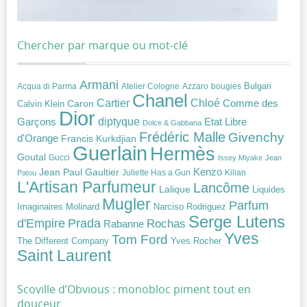
Chercher par marque ou mot-clé
Armani
Acqua di Parma
Atelier Cologne
bougies
Bulgari
Azzaro
Chanel
Chloé
Cartier
Caron
Comme des
Calvin Klein
Dior
diptyque
Garçons
Etat Libre
Dolce & Gabbana
Frédéric Malle
Givenchy
d'Orange
Francis Kurkdjian
Guerlain
Hermès
Goutal
Gucci
Issey Miyake
Jean
Jean Paul Gaultier
Kenzo
Juliette Has a Gun
Kilian
Patou
L'Artisan Parfumeur
Lancôme
Lalique
Liquides
Mugler
Parfum
Narciso Rodriguez
Imaginaires
Molinard
Serge Lutens
Prada
d'Empire
Rochas
Rabanne
Yves
Tom Ford
Yves Rocher
The Different Company
Saint Laurent
Scoville d’Obvious : monobloc piment tout en
douceur