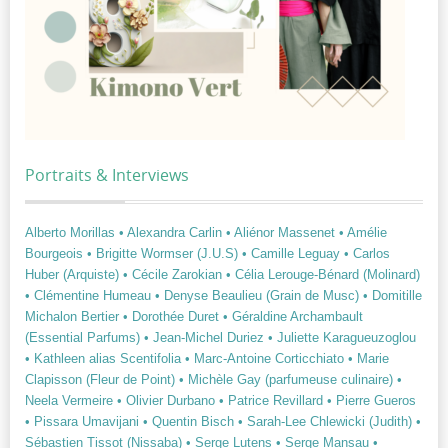
Portraits & Interviews
Alberto Morillas
• Alexandra Carlin
• Aliénor Massenet
• Amélie
Bourgeois
• Brigitte Wormser (J.U.S)
• Camille Leguay
• Carlos
Huber (Arquiste)
• Cécile Zarokian
• Célia Lerouge-Bénard (Molinard)
• Clémentine Humeau
• Denyse Beaulieu (Grain de Musc)
• Domitille
Michalon Bertier
• Dorothée Duret
• Géraldine Archambault
(Essential Parfums)
• Jean-Michel Duriez
• Juliette Karagueuzoglou
• Kathleen alias Scentifolia
• Marc-Antoine Corticchiato
• Marie
Clapisson (Fleur de Point)
• Michèle Gay (parfumeuse culinaire)
•
Neela Vermeire
• Olivier Durbano
• Patrice Revillard
• Pierre Gueros
• Pissara Umavijani
• Quentin Bisch
• Sarah-Lee Chlewicki (Judith)
•
Sébastien Tissot (Nissaba)
• Serge Lutens
• Serge Mansau
•