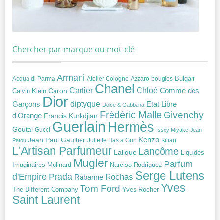
Chercher par marque ou mot-clé
Armani
Acqua di Parma
Atelier Cologne
bougies
Bulgari
Azzaro
Chanel
Chloé
Cartier
Caron
Comme des
Calvin Klein
Dior
diptyque
Garçons
Etat Libre
Dolce & Gabbana
Frédéric Malle
Givenchy
d'Orange
Francis Kurkdjian
Guerlain
Hermès
Goutal
Gucci
Issey Miyake
Jean
Jean Paul Gaultier
Kenzo
Juliette Has a Gun
Kilian
Patou
L'Artisan Parfumeur
Lancôme
Lalique
Liquides
Mugler
Parfum
Narciso Rodriguez
Imaginaires
Molinard
Serge Lutens
Prada
d'Empire
Rochas
Rabanne
Yves
Tom Ford
Yves Rocher
The Different Company
Saint Laurent