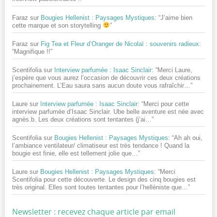
Faraz
sur
Bougies Hellenist : Paysages Mystiques
: “
J’aime bien
cette marque et son storytelling
”
Faraz
sur
Fig Tea et Fleur d’Oranger de Nicolaï : souvenirs radieux
:
“
Magnifique !!
”
Scentifolia
sur
Interview parfumée : Isaac Sinclair
: “
Merci Laure,
j’espère que vous aurez l’occasion de découvrir ces deux créations
prochainement. L’Eau saura sans aucun doute vous rafraîchir…
”
Laure
sur
Interview parfumée : Isaac Sinclair
: “
Merci pour cette
interview parfumée d’Isaac Sinclair. Ube belle aventure est née avec
agnès.b. Les deux créations sont tentantes (j’ai…
”
Scentifolia
sur
Bougies Hellenist : Paysages Mystiques
: “
Ah ah oui,
l’ambiance ventilateur/ climatiseur est très tendance ! Quand la
bougie est finie, elle est tellement jolie que…
”
Laure
sur
Bougies Hellenist : Paysages Mystiques
: “
Merci
Scentifolia pour cette découverte. Le design des cinq bougies est
très original. Elles sont toutes tentantes pour l’helléniste que…
”
Newsletter : recevez chaque article par email