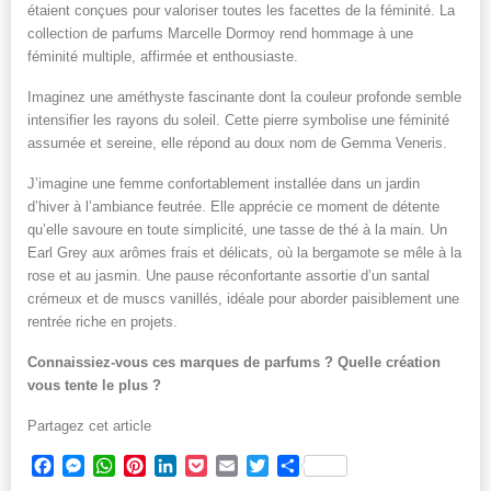
étaient conçues pour valoriser toutes les facettes de la féminité. La
collection de parfums Marcelle Dormoy rend hommage à une
féminité multiple, affirmée et enthousiaste.
Imaginez une améthyste fascinante dont la couleur profonde semble
intensifier les rayons du soleil. Cette pierre symbolise une féminité
assumée et sereine, elle répond au doux nom de Gemma Veneris.
J’imagine une femme confortablement installée dans un jardin
d’hiver à l’ambiance feutrée. Elle apprécie ce moment de détente
qu’elle savoure en toute simplicité, une tasse de thé à la main. Un
Earl Grey aux arômes frais et délicats, où la bergamote se mêle à la
rose et au jasmin. Une pause réconfortante assortie d’un santal
crémeux et de muscs vanillés, idéale pour aborder paisiblement une
rentrée riche en projets.
Connaissiez-vous ces marques de parfums ? Quelle création
vous tente le plus ?
Partagez cet article
Facebook
Messenger
WhatsApp
Pinterest
LinkedIn
Pocket
Email
Twitter
Partager