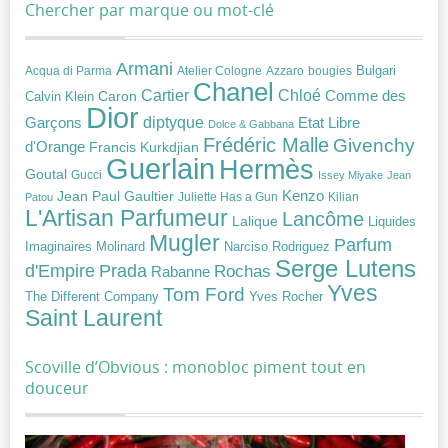
Chercher par marque ou mot-clé
Armani
Acqua di Parma
Atelier Cologne
bougies
Bulgari
Azzaro
Chanel
Chloé
Cartier
Caron
Comme des
Calvin Klein
Dior
diptyque
Garçons
Etat Libre
Dolce & Gabbana
Frédéric Malle
Givenchy
d'Orange
Francis Kurkdjian
Guerlain
Hermès
Goutal
Gucci
Issey Miyake
Jean
Jean Paul Gaultier
Kenzo
Juliette Has a Gun
Kilian
Patou
L'Artisan Parfumeur
Lancôme
Lalique
Liquides
Mugler
Parfum
Narciso Rodriguez
Imaginaires
Molinard
Serge Lutens
Prada
d'Empire
Rochas
Rabanne
Yves
Tom Ford
Yves Rocher
The Different Company
Saint Laurent
Scoville d’Obvious : monobloc piment tout en
douceur