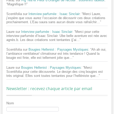
Faraz
sur
Fig Tea et Fleur d’Oranger de Nicolaï : souvenirs radieux
:
“
Magnifique !!
”
Scentifolia
sur
Interview parfumée : Isaac Sinclair
: “
Merci Laure,
j’espère que vous aurez l’occasion de découvrir ces deux créations
prochainement. L’Eau saura sans aucun doute vous rafraîchir…
”
Laure
sur
Interview parfumée : Isaac Sinclair
: “
Merci pour cette
interview parfumée d’Isaac Sinclair. Ube belle aventure est née avec
agnès.b. Les deux créations sont tentantes (j’ai…
”
Scentifolia
sur
Bougies Hellenist : Paysages Mystiques
: “
Ah ah oui,
l’ambiance ventilateur/ climatiseur est très tendance ! Quand la
bougie est finie, elle est tellement jolie que…
”
Laure
sur
Bougies Hellenist : Paysages Mystiques
: “
Merci
Scentifolia pour cette découverte. Le design des cinq bougies est
très original. Elles sont toutes tentantes pour l’helléniste que…
”
Newsletter : recevez chaque article par email
Nom