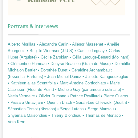
Portraits & Interviews
Alberto Morillas
• Alexandra Carlin
• Aliénor Massenet
• Amélie
Bourgeois
• Brigitte Wormser (J.U.S)
• Camille Leguay
• Carlos
Huber (Arquiste)
• Cécile Zarokian
• Célia Lerouge-Bénard (Molinard)
• Clémentine Humeau
• Denyse Beaulieu (Grain de Musc)
• Domitille
Michalon Bertier
• Dorothée Duret
• Géraldine Archambault
(Essential Parfums)
• Jean-Michel Duriez
• Juliette Karagueuzoglou
• Kathleen alias Scentifolia
• Marc-Antoine Corticchiato
• Marie
Clapisson (Fleur de Point)
• Michèle Gay (parfumeuse culinaire)
•
Neela Vermeire
• Olivier Durbano
• Patrice Revillard
• Pierre Gueros
• Pissara Umavijani
• Quentin Bisch
• Sarah-Lee Chlewicki (Judith)
•
Sébastien Tissot (Nissaba)
• Serge Lutens
• Serge Mansau
•
Shyamala Maisondieu
• Thierry Blondeau
• Thomas de Monaco
•
Vero Kern