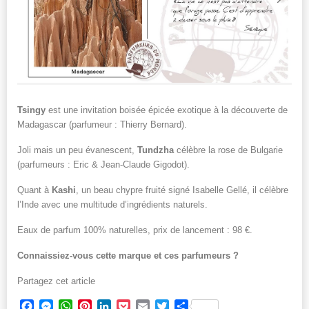
Tsingy
est une invitation boisée épicée exotique à la découverte de
Madagascar (parfumeur : Thierry Bernard).
Joli mais un peu évanescent,
Tundzha
célèbre la rose de Bulgarie
(parfumeurs : Eric & Jean-Claude Gigodot).
Quant à
Kashi
, un beau chypre fruité signé Isabelle Gellé, il célèbre
l’Inde avec une multitude d’ingrédients naturels.
Eaux de parfum 100% naturelles, prix de lancement : 98 €.
Connaissiez-vous cette marque et ces parfumeurs ?
Partagez cet article
Facebook
Messenger
WhatsApp
Pinterest
LinkedIn
Pocket
Email
Twitter
Partager