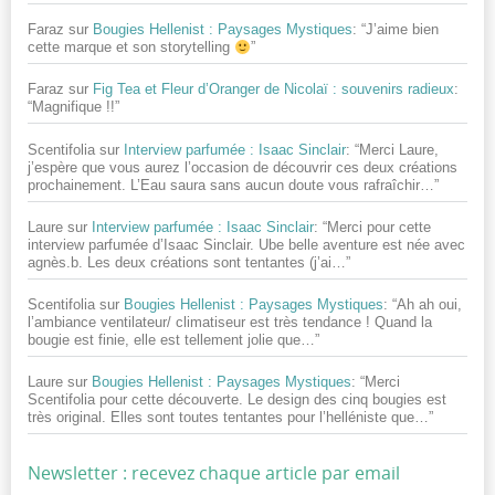
Faraz
sur
Bougies Hellenist : Paysages Mystiques
: “
J’aime bien
cette marque et son storytelling
”
Faraz
sur
Fig Tea et Fleur d’Oranger de Nicolaï : souvenirs radieux
:
“
Magnifique !!
”
Scentifolia
sur
Interview parfumée : Isaac Sinclair
: “
Merci Laure,
j’espère que vous aurez l’occasion de découvrir ces deux créations
prochainement. L’Eau saura sans aucun doute vous rafraîchir…
”
Laure
sur
Interview parfumée : Isaac Sinclair
: “
Merci pour cette
interview parfumée d’Isaac Sinclair. Ube belle aventure est née avec
agnès.b. Les deux créations sont tentantes (j’ai…
”
Scentifolia
sur
Bougies Hellenist : Paysages Mystiques
: “
Ah ah oui,
l’ambiance ventilateur/ climatiseur est très tendance ! Quand la
bougie est finie, elle est tellement jolie que…
”
Laure
sur
Bougies Hellenist : Paysages Mystiques
: “
Merci
Scentifolia pour cette découverte. Le design des cinq bougies est
très original. Elles sont toutes tentantes pour l’helléniste que…
”
Newsletter : recevez chaque article par email