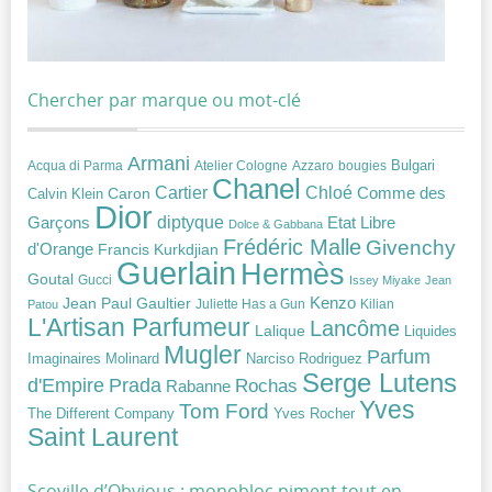
Chercher par marque ou mot-clé
Armani
Acqua di Parma
Atelier Cologne
bougies
Bulgari
Azzaro
Chanel
Chloé
Cartier
Caron
Comme des
Calvin Klein
Dior
diptyque
Garçons
Etat Libre
Dolce & Gabbana
Frédéric Malle
Givenchy
d'Orange
Francis Kurkdjian
Guerlain
Hermès
Goutal
Gucci
Issey Miyake
Jean
Jean Paul Gaultier
Kenzo
Juliette Has a Gun
Kilian
Patou
L'Artisan Parfumeur
Lancôme
Lalique
Liquides
Mugler
Parfum
Narciso Rodriguez
Imaginaires
Molinard
Serge Lutens
Prada
d'Empire
Rochas
Rabanne
Yves
Tom Ford
Yves Rocher
The Different Company
Saint Laurent
Scoville d’Obvious : monobloc piment tout en