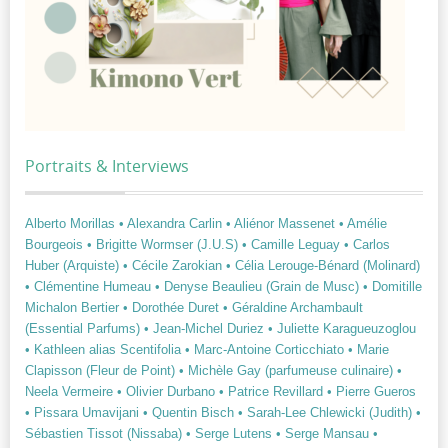
Portraits & Interviews
Alberto Morillas
• Alexandra Carlin
• Aliénor Massenet
• Amélie
Bourgeois
• Brigitte Wormser (J.U.S)
• Camille Leguay
• Carlos
Huber (Arquiste)
• Cécile Zarokian
• Célia Lerouge-Bénard (Molinard)
• Clémentine Humeau
• Denyse Beaulieu (Grain de Musc)
• Domitille
Michalon Bertier
• Dorothée Duret
• Géraldine Archambault
(Essential Parfums)
• Jean-Michel Duriez
• Juliette Karagueuzoglou
• Kathleen alias Scentifolia
• Marc-Antoine Corticchiato
• Marie
Clapisson (Fleur de Point)
• Michèle Gay (parfumeuse culinaire)
•
Neela Vermeire
• Olivier Durbano
• Patrice Revillard
• Pierre Gueros
• Pissara Umavijani
• Quentin Bisch
• Sarah-Lee Chlewicki (Judith)
•
Sébastien Tissot (Nissaba)
• Serge Lutens
• Serge Mansau
•