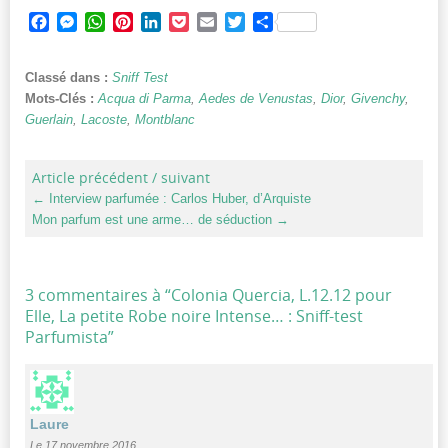
Facebook
Messenger
WhatsApp
Pinterest
LinkedIn
Pocket
Email
Twitter
Partager
Classé dans :
Sniff Test
Mots-Clés :
Acqua di Parma
,
Aedes de Venustas
,
Dior
,
Givenchy
,
Guerlain
,
Lacoste
,
Montblanc
Article précédent / suivant
←
Interview parfumée : Carlos Huber, d’Arquiste
Mon parfum est une arme… de séduction
→
3 commentaires à “
Colonia Quercia, L.12.12 pour
Elle, La petite Robe noire Intense… : Sniff-test
Parfumista
”
Laure
Le 17 novembre 2016