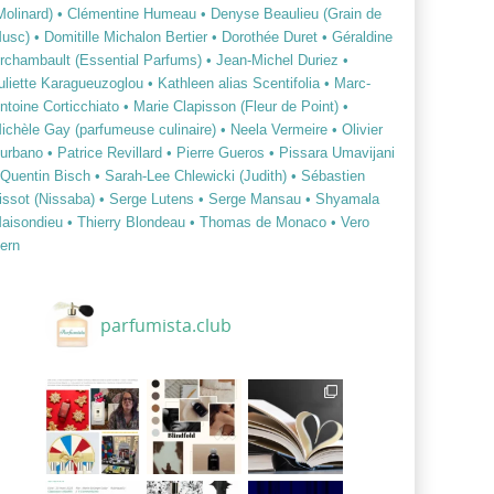
Molinard)
• Clémentine Humeau
• Denyse Beaulieu (Grain de
usc)
• Domitille Michalon Bertier
• Dorothée Duret
• Géraldine
rchambault (Essential Parfums)
• Jean-Michel Duriez
•
uliette Karagueuzoglou
• Kathleen alias Scentifolia
• Marc-
ntoine Corticchiato
• Marie Clapisson (Fleur de Point)
•
ichèle Gay (parfumeuse culinaire)
• Neela Vermeire
• Olivier
urbano
• Patrice Revillard
• Pierre Gueros
• Pissara Umavijani
 Quentin Bisch
• Sarah-Lee Chlewicki (Judith)
• Sébastien
issot (Nissaba)
• Serge Lutens
• Serge Mansau
• Shyamala
aisondieu
• Thierry Blondeau
• Thomas de Monaco
• Vero
ern
parfumista.club