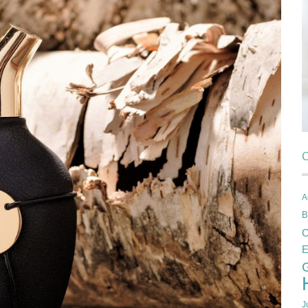
C
A
B
C
E
J