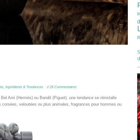
M
d
R
S
ms
,
Ingrédients & Tendances
//
26 Commentaires
 Bel Ami (Hermès) ou Bandit (Piguet), une tendance se réinstalle
s corsées, veloutées ou plus animales, fragrances pour hommes ou