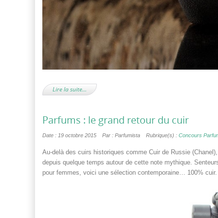
Lire la suite…
Parfums : le grand retour du cuir
Date : 19 octobre 2015
Par : Parfumista
Rubrique(s) :
Concours Parfu
Au-delà des cuirs historiques comme Cuir de Russie (Chanel),
depuis quelque temps autour de cette note mythique. Senteur
pour femmes, voici une sélection contemporaine… 100% cuir.