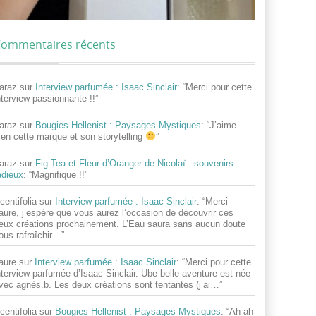
ommentaires récents
araz
sur
Interview parfumée : Isaac Sinclair
: “
Merci pour cette
nterview passionnante !!
”
araz
sur
Bougies Hellenist : Paysages Mystiques
: “
J’aime
ien cette marque et son storytelling
”
araz
sur
Fig Tea et Fleur d’Oranger de Nicolaï : souvenirs
adieux
: “
Magnifique !!
”
centifolia
sur
Interview parfumée : Isaac Sinclair
: “
Merci
aure, j’espère que vous aurez l’occasion de découvrir ces
eux créations prochainement. L’Eau saura sans aucun doute
ous rafraîchir…
”
aure
sur
Interview parfumée : Isaac Sinclair
: “
Merci pour cette
nterview parfumée d’Isaac Sinclair. Ube belle aventure est née
vec agnès.b. Les deux créations sont tentantes (j’ai…
”
centifolia
sur
Bougies Hellenist : Paysages Mystiques
: “
Ah ah