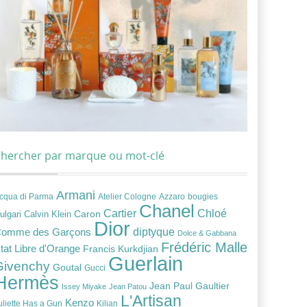
hercher par marque ou mot-clé
Armani
cqua di Parma
Atelier Cologne
bougies
Azzaro
Chanel
Chloé
Cartier
Caron
ulgari
Calvin Klein
Dior
diptyque
omme des Garçons
Dolce & Gabbana
Frédéric Malle
tat Libre d'Orange
Francis Kurkdjian
Guerlain
Givenchy
Goutal
Gucci
Hermès
Jean Paul Gaultier
Issey Miyake
Jean Patou
L'Artisan
Kenzo
uliette Has a Gun
Kilian