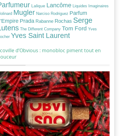
Parfumeur
Lancôme
Lalique
Liquides Imaginaires
Mugler
Parfum
Narciso Rodriguez
olinard
Serge
Prada
'Empire
Rochas
Rabanne
Lutens
Tom Ford
Yves
The Different Company
Yves Saint Laurent
ocher
coville d’Obvious : monobloc piment tout en
douceur