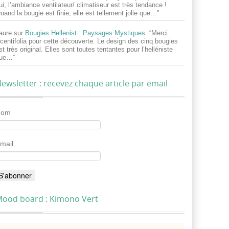
ui, l’ambiance ventilateur/ climatiseur est très tendance !
uand la bougie est finie, elle est tellement jolie que…
”
aure
sur
Bougies Hellenist : Paysages Mystiques
: “
Merci
centifolia pour cette découverte. Le design des cinq bougies
st très original. Elles sont toutes tentantes pour l’helléniste
ue…
”
ewsletter : recevez chaque article par email
Nom
mail
ood board : Kimono Vert