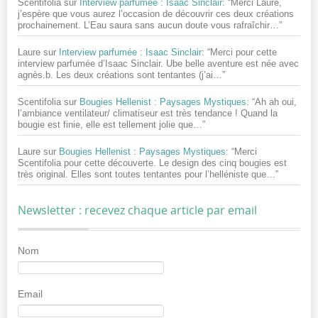
Scentifolia
sur
Interview parfumée : Isaac Sinclair
: “
Merci Laure,
j’espère que vous aurez l’occasion de découvrir ces deux créations
prochainement. L’Eau saura sans aucun doute vous rafraîchir…
”
Laure
sur
Interview parfumée : Isaac Sinclair
: “
Merci pour cette
interview parfumée d’Isaac Sinclair. Ube belle aventure est née avec
agnès.b. Les deux créations sont tentantes (j’ai…
”
Scentifolia
sur
Bougies Hellenist : Paysages Mystiques
: “
Ah ah oui,
l’ambiance ventilateur/ climatiseur est très tendance ! Quand la
bougie est finie, elle est tellement jolie que…
”
Laure
sur
Bougies Hellenist : Paysages Mystiques
: “
Merci
Scentifolia pour cette découverte. Le design des cinq bougies est
très original. Elles sont toutes tentantes pour l’helléniste que…
”
Newsletter : recevez chaque article par email
Nom
Email