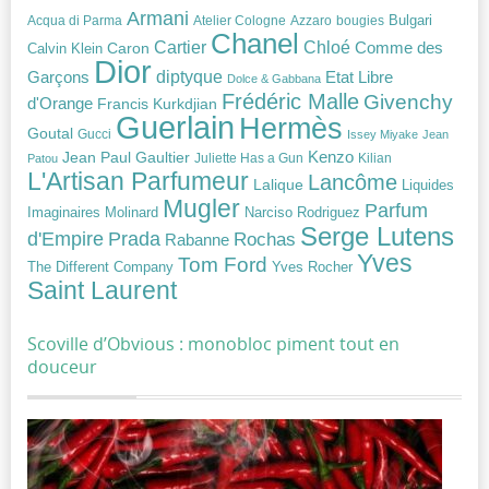
Armani
Acqua di Parma
Atelier Cologne
bougies
Bulgari
Azzaro
Chanel
Chloé
Cartier
Caron
Comme des
Calvin Klein
Dior
diptyque
Garçons
Etat Libre
Dolce & Gabbana
Frédéric Malle
Givenchy
d'Orange
Francis Kurkdjian
Guerlain
Hermès
Goutal
Gucci
Issey Miyake
Jean
Jean Paul Gaultier
Kenzo
Juliette Has a Gun
Kilian
Patou
L'Artisan Parfumeur
Lancôme
Lalique
Liquides
Mugler
Parfum
Narciso Rodriguez
Imaginaires
Molinard
Serge Lutens
Prada
d'Empire
Rochas
Rabanne
Yves
Tom Ford
Yves Rocher
The Different Company
Saint Laurent
Scoville d’Obvious : monobloc piment tout en
douceur