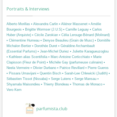
Portraits & Interviews
Alberto Morillas
• Alexandra Carlin
• Aliénor Massenet
• Amélie
Bourgeois
• Brigitte Wormser (J.U.S)
• Camille Leguay
• Carlos
Huber (Arquiste)
• Cécile Zarokian
• Célia Lerouge-Bénard (Molinard)
• Clémentine Humeau
• Denyse Beaulieu (Grain de Musc)
• Domitille
Michalon Bertier
• Dorothée Duret
• Géraldine Archambault
(Essential Parfums)
• Jean-Michel Duriez
• Juliette Karagueuzoglou
• Kathleen alias Scentifolia
• Marc-Antoine Corticchiato
• Marie
Clapisson (Fleur de Point)
• Michèle Gay (parfumeuse culinaire)
•
Neela Vermeire
• Olivier Durbano
• Patrice Revillard
• Pierre Gueros
• Pissara Umavijani
• Quentin Bisch
• Sarah-Lee Chlewicki (Judith)
•
Sébastien Tissot (Nissaba)
• Serge Lutens
• Serge Mansau
•
Shyamala Maisondieu
• Thierry Blondeau
• Thomas de Monaco
•
Vero Kern
parfumista.club