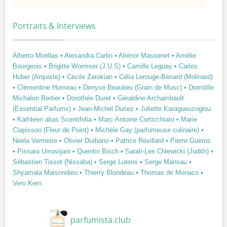
Portraits & Interviews
Alberto Morillas
• Alexandra Carlin
• Aliénor Massenet
• Amélie
Bourgeois
• Brigitte Wormser (J.U.S)
• Camille Leguay
• Carlos
Huber (Arquiste)
• Cécile Zarokian
• Célia Lerouge-Bénard (Molinard)
• Clémentine Humeau
• Denyse Beaulieu (Grain de Musc)
• Domitille
Michalon Bertier
• Dorothée Duret
• Géraldine Archambault
(Essential Parfums)
• Jean-Michel Duriez
• Juliette Karagueuzoglou
• Kathleen alias Scentifolia
• Marc-Antoine Corticchiato
• Marie
Clapisson (Fleur de Point)
• Michèle Gay (parfumeuse culinaire)
•
Neela Vermeire
• Olivier Durbano
• Patrice Revillard
• Pierre Gueros
• Pissara Umavijani
• Quentin Bisch
• Sarah-Lee Chlewicki (Judith)
•
Sébastien Tissot (Nissaba)
• Serge Lutens
• Serge Mansau
•
Shyamala Maisondieu
• Thierry Blondeau
• Thomas de Monaco
•
Vero Kern
parfumista.club