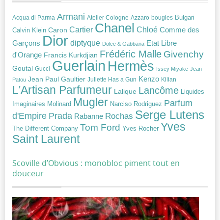
Armani
Acqua di Parma
Atelier Cologne
bougies
Bulgari
Azzaro
Chanel
Chloé
Cartier
Caron
Comme des
Calvin Klein
Dior
diptyque
Garçons
Etat Libre
Dolce & Gabbana
Frédéric Malle
Givenchy
d'Orange
Francis Kurkdjian
Guerlain
Hermès
Goutal
Gucci
Issey Miyake
Jean
Jean Paul Gaultier
Kenzo
Juliette Has a Gun
Kilian
Patou
L'Artisan Parfumeur
Lancôme
Lalique
Liquides
Mugler
Parfum
Narciso Rodriguez
Imaginaires
Molinard
Serge Lutens
Prada
d'Empire
Rochas
Rabanne
Yves
Tom Ford
Yves Rocher
The Different Company
Saint Laurent
Scoville d’Obvious : monobloc piment tout en
douceur