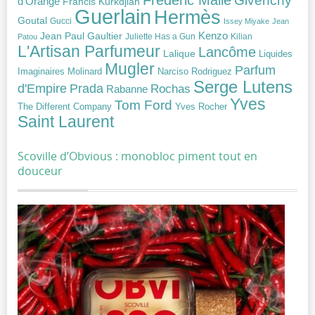
Frédéric Malle
Givenchy
d'Orange
Francis Kurkdjian
Guerlain
Hermès
Goutal
Gucci
Issey Miyake
Jean
Jean Paul Gaultier
Kenzo
Juliette Has a Gun
Kilian
Patou
L'Artisan Parfumeur
Lancôme
Lalique
Liquides
Mugler
Parfum
Narciso Rodriguez
Imaginaires
Molinard
Serge Lutens
Prada
d'Empire
Rochas
Rabanne
Yves
Tom Ford
Yves Rocher
The Different Company
Saint Laurent
Scoville d’Obvious : monobloc piment tout en
douceur