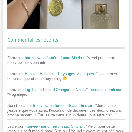
Commentaires récents
Faraz
sur
Interview parfumée : Isaac Sinclair
: “
Merci pour cette
interview passionnante !!
”
Faraz
sur
Bougies Hellenist : Paysages Mystiques
: “
J’aime bien
cette marque et son storytelling
”
Faraz
sur
Fig Tea et Fleur d’Oranger de Nicolaï : souvenirs radieux
:
“
Magnifique !!
”
Scentifolia
sur
Interview parfumée : Isaac Sinclair
: “
Merci Laure,
j’espère que vous aurez l’occasion de découvrir ces deux créations
prochainement. L’Eau saura sans aucun doute vous rafraîchir…
”
Laure
sur
Interview parfumée : Isaac Sinclair
: “
Merci pour cette
interview parfumée d’Isaac Sinclair. Ube belle aventure est née avec