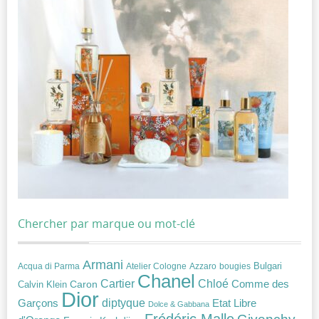
Chercher par marque ou mot-clé
Armani
Acqua di Parma
Atelier Cologne
bougies
Bulgari
Azzaro
Chanel
Chloé
Cartier
Caron
Comme des
Calvin Klein
Dior
diptyque
Garçons
Etat Libre
Dolce & Gabbana