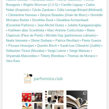
Bourgeois
• Brigitte Wormser (J.U.S)
• Camille Leguay
• Carlos
Huber (Arquiste)
• Cécile Zarokian
• Célia Lerouge-Bénard (Molinard)
• Clémentine Humeau
• Denyse Beaulieu (Grain de Musc)
• Domitille
Michalon Bertier
• Dorothée Duret
• Géraldine Archambault
(Essential Parfums)
• Jean-Michel Duriez
• Juliette Karagueuzoglou
• Kathleen alias Scentifolia
• Marc-Antoine Corticchiato
• Marie
Clapisson (Fleur de Point)
• Michèle Gay (parfumeuse culinaire)
•
Neela Vermeire
• Olivier Durbano
• Patrice Revillard
• Pierre Gueros
• Pissara Umavijani
• Quentin Bisch
• Sarah-Lee Chlewicki (Judith)
•
Sébastien Tissot (Nissaba)
• Serge Lutens
• Serge Mansau
•
Shyamala Maisondieu
• Thierry Blondeau
• Thomas de Monaco
•
Vero Kern
parfumista.club