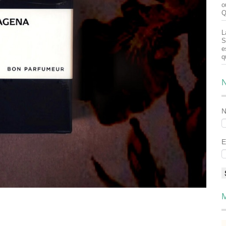
o
Q
L
S
e
q
N
E
M