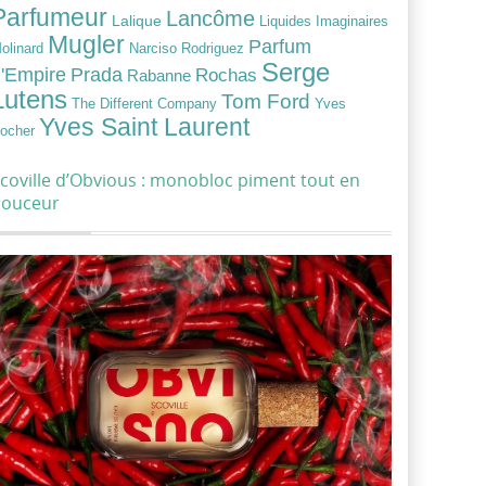
Parfumeur
Lancôme
Lalique
Liquides Imaginaires
Mugler
Parfum
Narciso Rodriguez
olinard
Serge
Prada
'Empire
Rochas
Rabanne
Lutens
Tom Ford
Yves
The Different Company
Yves Saint Laurent
ocher
coville d’Obvious : monobloc piment tout en
douceur