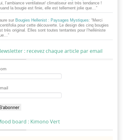
ui, l’ambiance ventilateur/ climatiseur est très tendance !
uand la bougie est finie, elle est tellement jolie que…
”
aure
sur
Bougies Hellenist : Paysages Mystiques
: “
Merci
centifolia pour cette découverte. Le design des cinq bougies
st très original. Elles sont toutes tentantes pour l’helléniste
ue…
”
ewsletter : recevez chaque article par email
Nom
mail
ood board : Kimono Vert