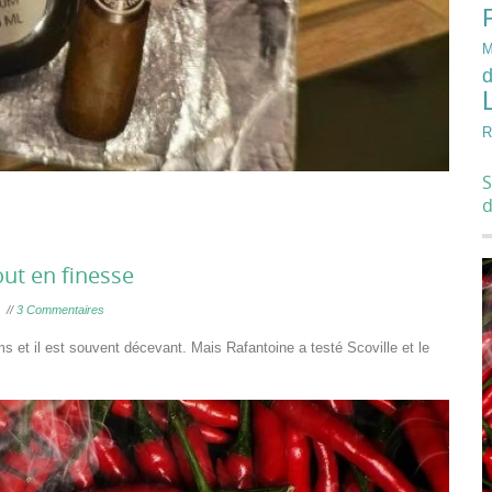
M
d
R
S
ut en finesse
//
3 Commentaires
ms et il est souvent décevant. Mais Rafantoine a testé Scoville et le