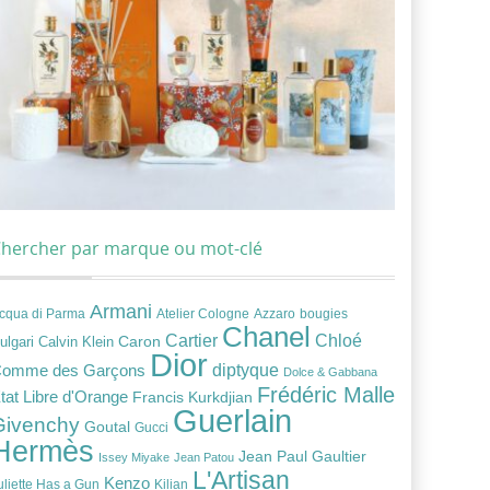
hercher par marque ou mot-clé
Armani
cqua di Parma
Atelier Cologne
bougies
Azzaro
Chanel
Chloé
Cartier
Caron
ulgari
Calvin Klein
Dior
diptyque
omme des Garçons
Dolce & Gabbana
Frédéric Malle
tat Libre d'Orange
Francis Kurkdjian
Guerlain
Givenchy
Goutal
Gucci
Hermès
Jean Paul Gaultier
Issey Miyake
Jean Patou
L'Artisan
Kenzo
uliette Has a Gun
Kilian