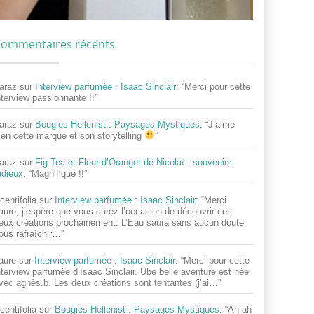
ommentaires récents
araz
sur
Interview parfumée : Isaac Sinclair
: “
Merci pour cette
nterview passionnante !!
”
araz
sur
Bougies Hellenist : Paysages Mystiques
: “
J’aime
ien cette marque et son storytelling
”
araz
sur
Fig Tea et Fleur d’Oranger de Nicolaï : souvenirs
adieux
: “
Magnifique !!
”
centifolia
sur
Interview parfumée : Isaac Sinclair
: “
Merci
aure, j’espère que vous aurez l’occasion de découvrir ces
eux créations prochainement. L’Eau saura sans aucun doute
ous rafraîchir…
”
aure
sur
Interview parfumée : Isaac Sinclair
: “
Merci pour cette
nterview parfumée d’Isaac Sinclair. Ube belle aventure est née
vec agnès.b. Les deux créations sont tentantes (j’ai…
”
centifolia
sur
Bougies Hellenist : Paysages Mystiques
: “
Ah ah