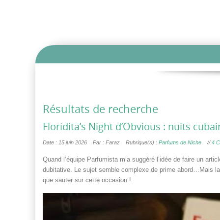
Résultats de recherche
Floridita’s Night d’Obvious : nuits cuba
Date : 15 juin 2026
Par : Faraz
Rubrique(s) :
Parfums de Niche
//
4 
Quand l’équipe Parfumista m’a suggéré l’idée de faire un artic
dubitative. Le sujet semble complexe de prime abord…Mais la f
que sauter sur cette occasion !