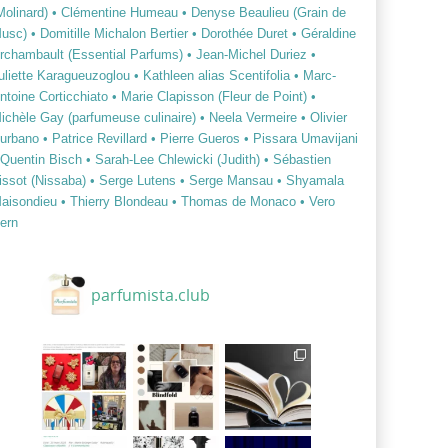
Molinard)
• Clémentine Humeau
• Denyse Beaulieu (Grain de
usc)
• Domitille Michalon Bertier
• Dorothée Duret
• Géraldine
rchambault (Essential Parfums)
• Jean-Michel Duriez
•
uliette Karagueuzoglou
• Kathleen alias Scentifolia
• Marc-
ntoine Corticchiato
• Marie Clapisson (Fleur de Point)
•
ichèle Gay (parfumeuse culinaire)
• Neela Vermeire
• Olivier
urbano
• Patrice Revillard
• Pierre Gueros
• Pissara Umavijani
 Quentin Bisch
• Sarah-Lee Chlewicki (Judith)
• Sébastien
issot (Nissaba)
• Serge Lutens
• Serge Mansau
• Shyamala
aisondieu
• Thierry Blondeau
• Thomas de Monaco
• Vero
ern
parfumista.club