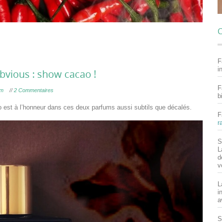
C
F
i
Obvious : show cacao !
F
um
//
2 Commentaires
b
ao est à l’honneur dans ces deux parfums aussi subtils que décalés.
F
r
S
L
d
v
L
i
a
S