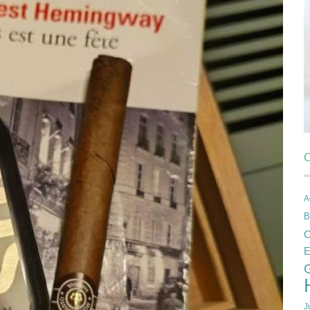
C
A
B
C
E
J