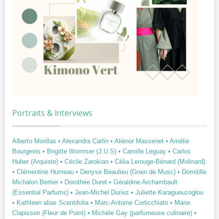
Portraits & Interviews
Alberto Morillas
• Alexandra Carlin
• Aliénor Massenet
• Amélie
Bourgeois
• Brigitte Wormser (J.U.S)
• Camille Leguay
• Carlos
Huber (Arquiste)
• Cécile Zarokian
• Célia Lerouge-Bénard (Molinard)
• Clémentine Humeau
• Denyse Beaulieu (Grain de Musc)
• Domitille
Michalon Bertier
• Dorothée Duret
• Géraldine Archambault
(Essential Parfums)
• Jean-Michel Duriez
• Juliette Karagueuzoglou
• Kathleen alias Scentifolia
• Marc-Antoine Corticchiato
• Marie
Clapisson (Fleur de Point)
• Michèle Gay (parfumeuse culinaire)
•