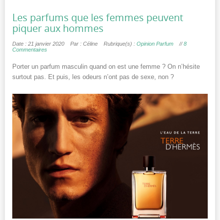
Les parfums que les femmes peuvent
piquer aux hommes
Date : 21 janvier 2020
Par : Céline
Rubrique(s) :
Opinion Parfum
//
8
Commentaires
Porter un parfum masculin quand on est une femme ? On n’hésite
surtout pas. Et puis, les odeurs n’ont pas de sexe, non ?