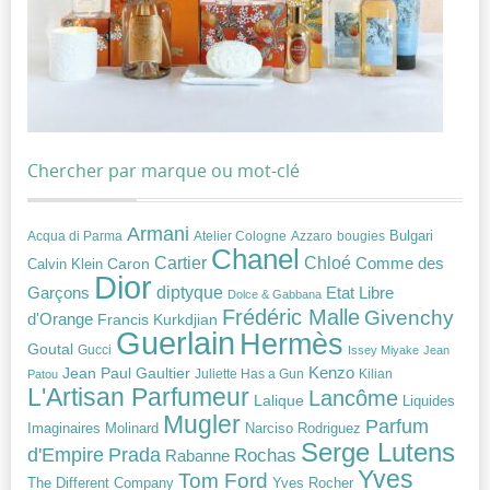
Chercher par marque ou mot-clé
Armani
Acqua di Parma
Atelier Cologne
bougies
Bulgari
Azzaro
Chanel
Chloé
Cartier
Caron
Comme des
Calvin Klein
Dior
diptyque
Garçons
Etat Libre
Dolce & Gabbana
Frédéric Malle
Givenchy
d'Orange
Francis Kurkdjian
Guerlain
Hermès
Goutal
Gucci
Issey Miyake
Jean
Jean Paul Gaultier
Kenzo
Juliette Has a Gun
Kilian
Patou
L'Artisan Parfumeur
Lancôme
Lalique
Liquides
Mugler
Parfum
Narciso Rodriguez
Imaginaires
Molinard
Serge Lutens
Prada
d'Empire
Rochas
Rabanne
Yves
Tom Ford
Yves Rocher
The Different Company