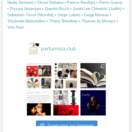
Neela Vermeire
• Olivier Durbano
• Patrice Revillard
• Pierre Gueros
• Pissara Umavijani
• Quentin Bisch
• Sarah-Lee Chlewicki (Judith)
•
Sébastien Tissot (Nissaba)
• Serge Lutens
• Serge Mansau
•
Shyamala Maisondieu
• Thierry Blondeau
• Thomas de Monaco
•
Vero Kern
parfumista.club
Suivez-nous sur Instagram