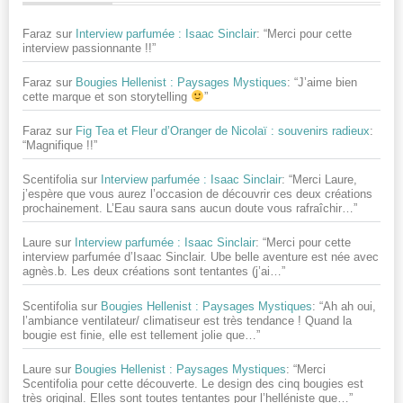
Faraz
sur
Interview parfumée : Isaac Sinclair
: “
Merci pour cette
interview passionnante !!
”
Faraz
sur
Bougies Hellenist : Paysages Mystiques
: “
J’aime bien
cette marque et son storytelling
”
Faraz
sur
Fig Tea et Fleur d’Oranger de Nicolaï : souvenirs radieux
:
“
Magnifique !!
”
Scentifolia
sur
Interview parfumée : Isaac Sinclair
: “
Merci Laure,
j’espère que vous aurez l’occasion de découvrir ces deux créations
prochainement. L’Eau saura sans aucun doute vous rafraîchir…
”
Laure
sur
Interview parfumée : Isaac Sinclair
: “
Merci pour cette
interview parfumée d’Isaac Sinclair. Ube belle aventure est née avec
agnès.b. Les deux créations sont tentantes (j’ai…
”
Scentifolia
sur
Bougies Hellenist : Paysages Mystiques
: “
Ah ah oui,
l’ambiance ventilateur/ climatiseur est très tendance ! Quand la
bougie est finie, elle est tellement jolie que…
”
Laure
sur
Bougies Hellenist : Paysages Mystiques
: “
Merci
Scentifolia pour cette découverte. Le design des cinq bougies est
très original. Elles sont toutes tentantes pour l’helléniste que…
”