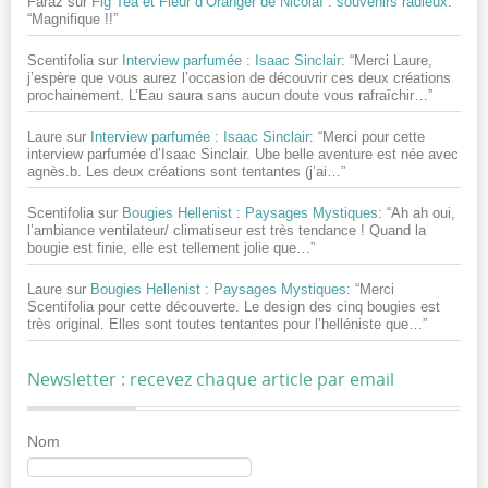
Faraz
sur
Fig Tea et Fleur d’Oranger de Nicolaï : souvenirs radieux
:
“
Magnifique !!
”
Scentifolia
sur
Interview parfumée : Isaac Sinclair
: “
Merci Laure,
j’espère que vous aurez l’occasion de découvrir ces deux créations
prochainement. L’Eau saura sans aucun doute vous rafraîchir…
”
Laure
sur
Interview parfumée : Isaac Sinclair
: “
Merci pour cette
interview parfumée d’Isaac Sinclair. Ube belle aventure est née avec
agnès.b. Les deux créations sont tentantes (j’ai…
”
Scentifolia
sur
Bougies Hellenist : Paysages Mystiques
: “
Ah ah oui,
l’ambiance ventilateur/ climatiseur est très tendance ! Quand la
bougie est finie, elle est tellement jolie que…
”
Laure
sur
Bougies Hellenist : Paysages Mystiques
: “
Merci
Scentifolia pour cette découverte. Le design des cinq bougies est
très original. Elles sont toutes tentantes pour l’helléniste que…
”
Newsletter : recevez chaque article par email
Nom