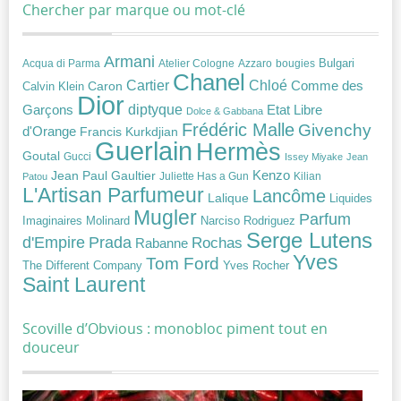
Chercher par marque ou mot-clé
Armani
Acqua di Parma
Atelier Cologne
bougies
Bulgari
Azzaro
Chanel
Chloé
Cartier
Caron
Comme des
Calvin Klein
Dior
diptyque
Garçons
Etat Libre
Dolce & Gabbana
Frédéric Malle
Givenchy
d'Orange
Francis Kurkdjian
Guerlain
Hermès
Goutal
Gucci
Issey Miyake
Jean
Jean Paul Gaultier
Kenzo
Juliette Has a Gun
Kilian
Patou
L'Artisan Parfumeur
Lancôme
Lalique
Liquides
Mugler
Parfum
Narciso Rodriguez
Imaginaires
Molinard
Serge Lutens
Prada
d'Empire
Rochas
Rabanne
Yves
Tom Ford
Yves Rocher
The Different Company
Saint Laurent
Scoville d’Obvious : monobloc piment tout en
douceur