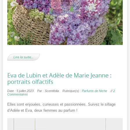
Lire la suite…
Eva de Lubin et Adèle de Marie Jeanne :
portraits olfactifs
Date : 5 juillet 2023
Par : Scentifolia
Rubrique(s) :
Parfums de Niche
//
2
Commentaires
Elles sont enjouées, curieuses et passionnées. Suivez le sillage
d’Adèle et Eva, deux femmes au parfum !