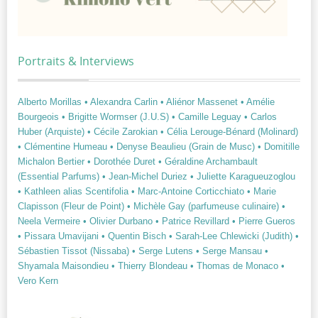
Portraits & Interviews
Alberto Morillas
• Alexandra Carlin
• Aliénor Massenet
• Amélie
Bourgeois
• Brigitte Wormser (J.U.S)
• Camille Leguay
• Carlos
Huber (Arquiste)
• Cécile Zarokian
• Célia Lerouge-Bénard (Molinard)
• Clémentine Humeau
• Denyse Beaulieu (Grain de Musc)
• Domitille
Michalon Bertier
• Dorothée Duret
• Géraldine Archambault
(Essential Parfums)
• Jean-Michel Duriez
• Juliette Karagueuzoglou
• Kathleen alias Scentifolia
• Marc-Antoine Corticchiato
• Marie
Clapisson (Fleur de Point)
• Michèle Gay (parfumeuse culinaire)
•
Neela Vermeire
• Olivier Durbano
• Patrice Revillard
• Pierre Gueros
• Pissara Umavijani
• Quentin Bisch
• Sarah-Lee Chlewicki (Judith)
•
Sébastien Tissot (Nissaba)
• Serge Lutens
• Serge Mansau
•
Shyamala Maisondieu
• Thierry Blondeau
• Thomas de Monaco
•
Vero Kern