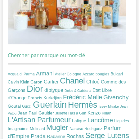
Chercher par marque ou mot-clé
Armani
Acqua di Parma
Atelier Cologne
bougies
Bulgari
Azzaro
Chanel
Chloé
Cartier
Caron
Comme des
Calvin Klein
Dior
diptyque
Garçons
Etat Libre
Dolce & Gabbana
Frédéric Malle
Givenchy
d'Orange
Francis Kurkdjian
Guerlain
Hermès
Goutal
Gucci
Issey Miyake
Jean
Jean Paul Gaultier
Kenzo
Juliette Has a Gun
Kilian
Patou
L'Artisan Parfumeur
Lancôme
Lalique
Liquides
Mugler
Parfum
Narciso Rodriguez
Imaginaires
Molinard
Serge Lutens
Prada
d'Empire
Rochas
Rabanne