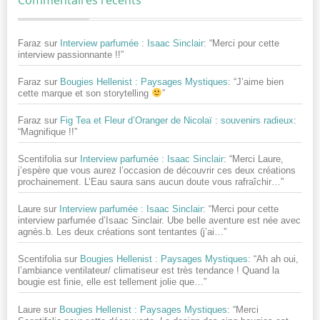
Faraz
sur
Interview parfumée : Isaac Sinclair
: “
Merci pour cette
interview passionnante !!
”
Faraz
sur
Bougies Hellenist : Paysages Mystiques
: “
J’aime bien
cette marque et son storytelling
”
Faraz
sur
Fig Tea et Fleur d’Oranger de Nicolaï : souvenirs radieux
:
“
Magnifique !!
”
Scentifolia
sur
Interview parfumée : Isaac Sinclair
: “
Merci Laure,
j’espère que vous aurez l’occasion de découvrir ces deux créations
prochainement. L’Eau saura sans aucun doute vous rafraîchir…
”
Laure
sur
Interview parfumée : Isaac Sinclair
: “
Merci pour cette
interview parfumée d’Isaac Sinclair. Ube belle aventure est née avec
agnès.b. Les deux créations sont tentantes (j’ai…
”
Scentifolia
sur
Bougies Hellenist : Paysages Mystiques
: “
Ah ah oui,
l’ambiance ventilateur/ climatiseur est très tendance ! Quand la
bougie est finie, elle est tellement jolie que…
”
Laure
sur
Bougies Hellenist : Paysages Mystiques
: “
Merci