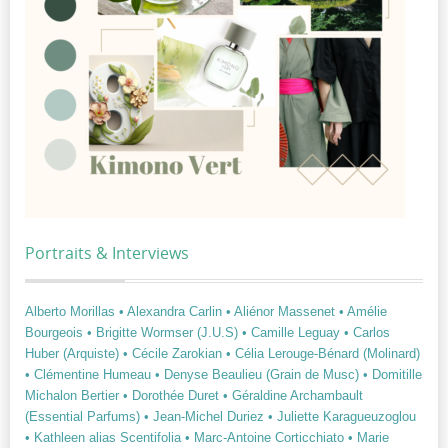
Portraits & Interviews
Alberto Morillas
• Alexandra Carlin
• Aliénor Massenet
• Amélie
Bourgeois
• Brigitte Wormser (J.U.S)
• Camille Leguay
• Carlos
Huber (Arquiste)
• Cécile Zarokian
• Célia Lerouge-Bénard (Molinard)
• Clémentine Humeau
• Denyse Beaulieu (Grain de Musc)
• Domitille
Michalon Bertier
• Dorothée Duret
• Géraldine Archambault
(Essential Parfums)
• Jean-Michel Duriez
• Juliette Karagueuzoglou
• Kathleen alias Scentifolia
• Marc-Antoine Corticchiato
• Marie