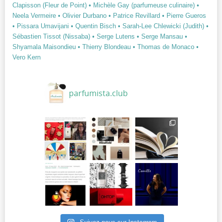
Clapisson (Fleur de Point)
• Michèle Gay (parfumeuse culinaire)
•
Neela Vermeire
• Olivier Durbano
• Patrice Revillard
• Pierre Gueros
• Pissara Umavijani
• Quentin Bisch
• Sarah-Lee Chlewicki (Judith)
•
Sébastien Tissot (Nissaba)
• Serge Lutens
• Serge Mansau
•
Shyamala Maisondieu
• Thierry Blondeau
• Thomas de Monaco
•
Vero Kern
parfumista.club