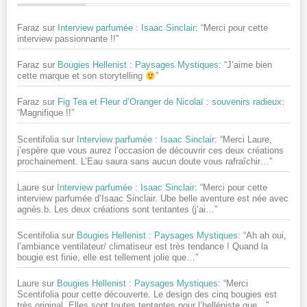
Faraz
sur
Interview parfumée : Isaac Sinclair
: “
Merci pour cette
interview passionnante !!
”
Faraz
sur
Bougies Hellenist : Paysages Mystiques
: “
J’aime bien
cette marque et son storytelling
”
Faraz
sur
Fig Tea et Fleur d’Oranger de Nicolaï : souvenirs radieux
:
“
Magnifique !!
”
Scentifolia
sur
Interview parfumée : Isaac Sinclair
: “
Merci Laure,
j’espère que vous aurez l’occasion de découvrir ces deux créations
prochainement. L’Eau saura sans aucun doute vous rafraîchir…
”
Laure
sur
Interview parfumée : Isaac Sinclair
: “
Merci pour cette
interview parfumée d’Isaac Sinclair. Ube belle aventure est née avec
agnès.b. Les deux créations sont tentantes (j’ai…
”
Scentifolia
sur
Bougies Hellenist : Paysages Mystiques
: “
Ah ah oui,
l’ambiance ventilateur/ climatiseur est très tendance ! Quand la
bougie est finie, elle est tellement jolie que…
”
Laure
sur
Bougies Hellenist : Paysages Mystiques
: “
Merci
Scentifolia pour cette découverte. Le design des cinq bougies est
très original. Elles sont toutes tentantes pour l’helléniste que…
”