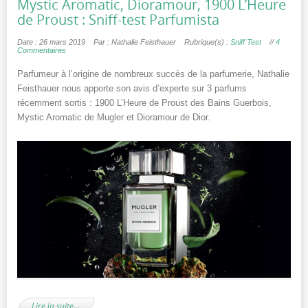
Mystic Aromatic, Dioramour, 1900 L’Heure
de Proust : Sniff-test Parfumista
Date : 26 mars 2019
Par : Nathalie Feisthauer
Rubrique(s) :
Sniff Test
//
4
Commentaires
Parfumeur à l’origine de nombreux succès de la parfumerie, Nathalie
Feisthauer nous apporte son avis d’experte sur 3 parfums
récemment sortis : 1900 L’Heure de Proust des Bains Guerbois,
Mystic Aromatic de Mugler et Dioramour de Dior.
Lire la suite…