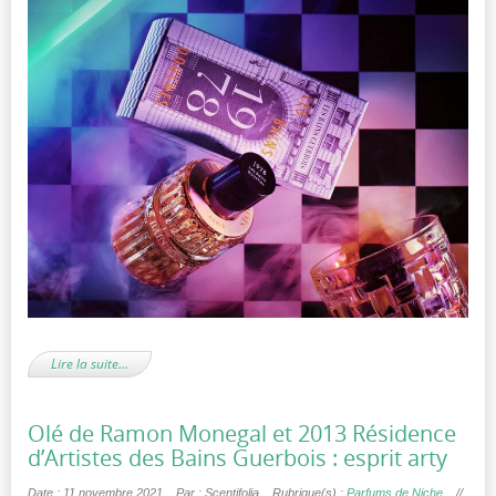
Lire la suite…
Olé de Ramon Monegal et 2013 Résidence
d’Artistes des Bains Guerbois : esprit arty
Date : 11 novembre 2021
Par : Scentifolia
Rubrique(s) :
Parfums de Niche
//