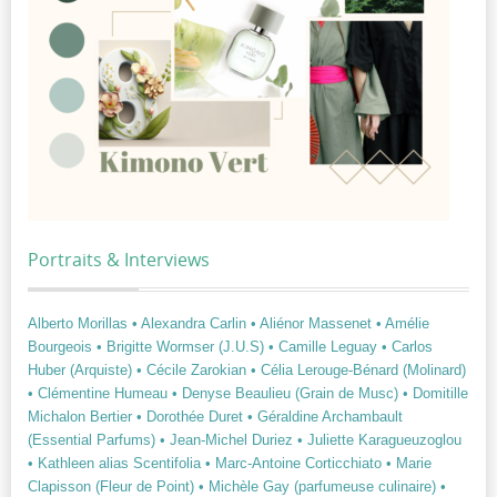
Portraits & Interviews
Alberto Morillas
• Alexandra Carlin
• Aliénor Massenet
• Amélie
Bourgeois
• Brigitte Wormser (J.U.S)
• Camille Leguay
• Carlos
Huber (Arquiste)
• Cécile Zarokian
• Célia Lerouge-Bénard (Molinard)
• Clémentine Humeau
• Denyse Beaulieu (Grain de Musc)
• Domitille
Michalon Bertier
• Dorothée Duret
• Géraldine Archambault
(Essential Parfums)
• Jean-Michel Duriez
• Juliette Karagueuzoglou
• Kathleen alias Scentifolia
• Marc-Antoine Corticchiato
• Marie
Clapisson (Fleur de Point)
• Michèle Gay (parfumeuse culinaire)
•