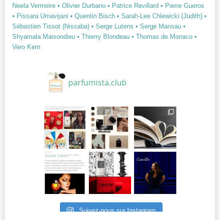
Neela Vermeire
• Olivier Durbano
• Patrice Revillard
• Pierre Gueros
• Pissara Umavijani
• Quentin Bisch
• Sarah-Lee Chlewicki (Judith)
•
Sébastien Tissot (Nissaba)
• Serge Lutens
• Serge Mansau
•
Shyamala Maisondieu
• Thierry Blondeau
• Thomas de Monaco
•
Vero Kern
parfumista.club
Suivez-nous sur Instagram