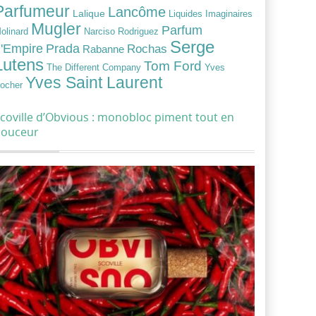
Parfumeur
Lancôme
Lalique
Liquides Imaginaires
Mugler
Parfum
Narciso Rodriguez
olinard
Serge
Prada
'Empire
Rochas
Rabanne
Lutens
Tom Ford
Yves
The Different Company
Yves Saint Laurent
ocher
coville d’Obvious : monobloc piment tout en
douceur