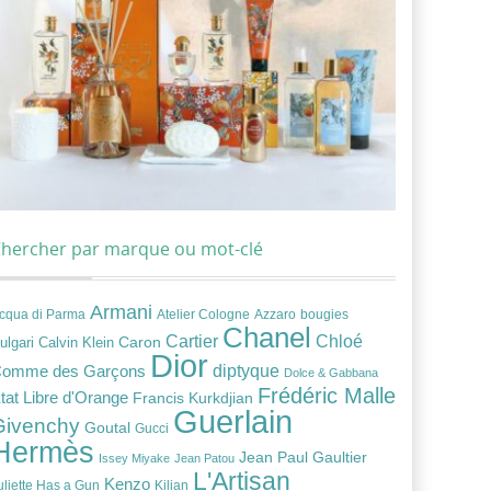
hercher par marque ou mot-clé
Armani
cqua di Parma
Atelier Cologne
bougies
Azzaro
Chanel
Chloé
Cartier
Caron
ulgari
Calvin Klein
Dior
diptyque
omme des Garçons
Dolce & Gabbana
Frédéric Malle
tat Libre d'Orange
Francis Kurkdjian
Guerlain
Givenchy
Goutal
Gucci
Hermès
Jean Paul Gaultier
Issey Miyake
Jean Patou
L'Artisan
Kenzo
uliette Has a Gun
Kilian