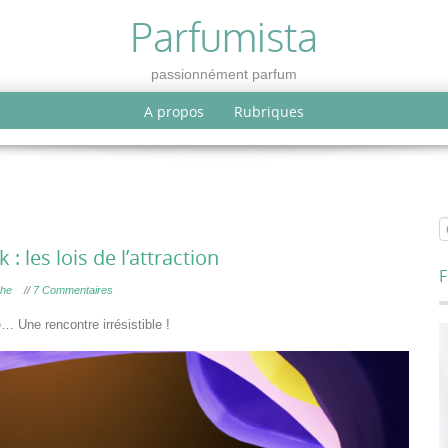
Parfumista
passionnément parfum
A propos
Rubriques
 les lois de l’attraction
F
che
//
7 Commentaires
 Une rencontre irrésistible !