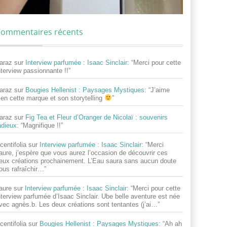
ommentaires récents
araz
sur
Interview parfumée : Isaac Sinclair
: “
Merci pour cette
nterview passionnante !!
”
araz
sur
Bougies Hellenist : Paysages Mystiques
: “
J’aime
ien cette marque et son storytelling
”
araz
sur
Fig Tea et Fleur d’Oranger de Nicolaï : souvenirs
adieux
: “
Magnifique !!
”
centifolia
sur
Interview parfumée : Isaac Sinclair
: “
Merci
aure, j’espère que vous aurez l’occasion de découvrir ces
eux créations prochainement. L’Eau saura sans aucun doute
ous rafraîchir…
”
aure
sur
Interview parfumée : Isaac Sinclair
: “
Merci pour cette
nterview parfumée d’Isaac Sinclair. Ube belle aventure est née
vec agnès.b. Les deux créations sont tentantes (j’ai…
”
centifolia
sur
Bougies Hellenist : Paysages Mystiques
: “
Ah ah