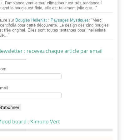
ui, l’ambiance ventilateur/ climatiseur est très tendance !
uand la bougie est finie, elle est tellement jolie que…
”
aure
sur
Bougies Hellenist : Paysages Mystiques
: “
Merci
centifolia pour cette découverte. Le design des cinq bougies
st très original. Elles sont toutes tentantes pour l’helléniste
ue…
”
ewsletter : recevez chaque article par email
Nom
mail
ood board : Kimono Vert