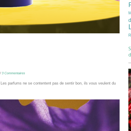
M
d
R
S
//
3 Commentaires
n ? Les parfums ne se contentent pas de sentir bon, ils vous veulent du