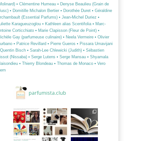
Molinard)
• Clémentine Humeau
• Denyse Beaulieu (Grain de
usc)
• Domitille Michalon Bertier
• Dorothée Duret
• Géraldine
rchambault (Essential Parfums)
• Jean-Michel Duriez
•
uliette Karagueuzoglou
• Kathleen alias Scentifolia
• Marc-
ntoine Corticchiato
• Marie Clapisson (Fleur de Point)
•
ichèle Gay (parfumeuse culinaire)
• Neela Vermeire
• Olivier
urbano
• Patrice Revillard
• Pierre Gueros
• Pissara Umavijani
 Quentin Bisch
• Sarah-Lee Chlewicki (Judith)
• Sébastien
issot (Nissaba)
• Serge Lutens
• Serge Mansau
• Shyamala
aisondieu
• Thierry Blondeau
• Thomas de Monaco
• Vero
ern
parfumista.club