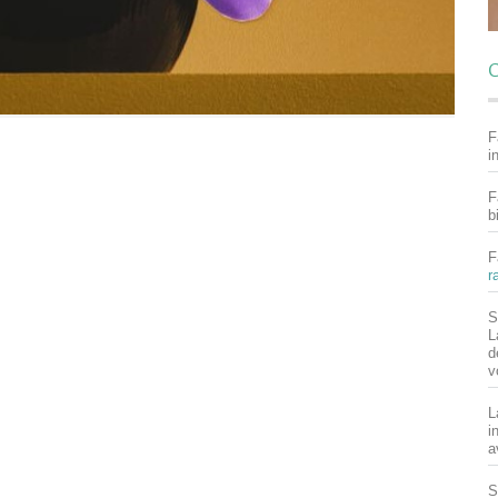
C
F
i
F
b
F
r
S
L
d
v
L
i
a
S