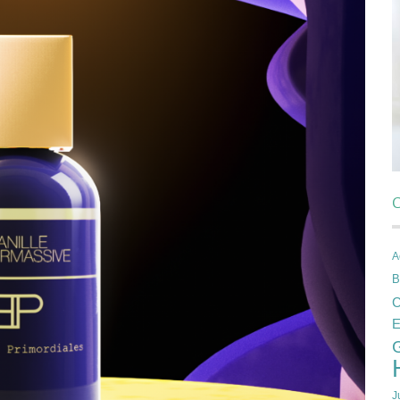
C
A
B
C
E
J