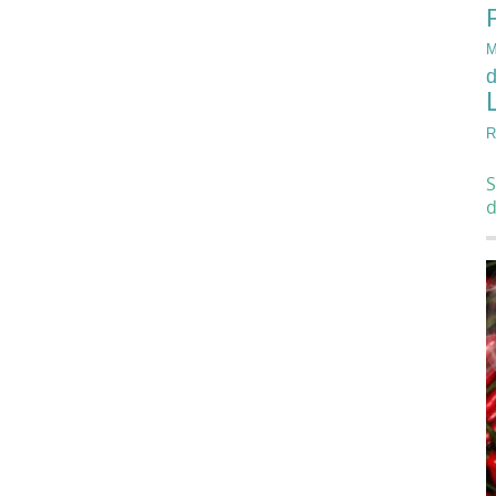
M
d
R
S