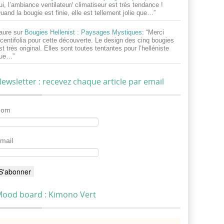
ui, l’ambiance ventilateur/ climatiseur est très tendance !
uand la bougie est finie, elle est tellement jolie que…
”
aure
sur
Bougies Hellenist : Paysages Mystiques
: “
Merci
centifolia pour cette découverte. Le design des cinq bougies
st très original. Elles sont toutes tentantes pour l’helléniste
ue…
”
ewsletter : recevez chaque article par email
Nom
mail
ood board : Kimono Vert