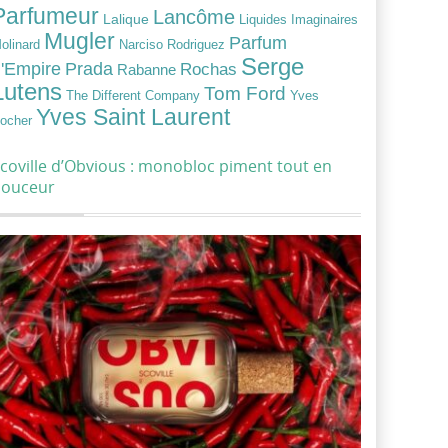
Parfumeur
Lancôme
Lalique
Liquides Imaginaires
Mugler
Parfum
Narciso Rodriguez
olinard
Serge
Prada
'Empire
Rochas
Rabanne
Lutens
Tom Ford
Yves
The Different Company
Yves Saint Laurent
ocher
coville d’Obvious : monobloc piment tout en
douceur