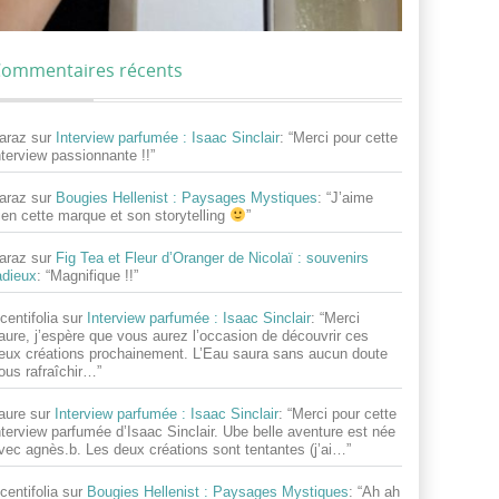
ommentaires récents
araz
sur
Interview parfumée : Isaac Sinclair
: “
Merci pour cette
nterview passionnante !!
”
araz
sur
Bougies Hellenist : Paysages Mystiques
: “
J’aime
ien cette marque et son storytelling
”
araz
sur
Fig Tea et Fleur d’Oranger de Nicolaï : souvenirs
adieux
: “
Magnifique !!
”
centifolia
sur
Interview parfumée : Isaac Sinclair
: “
Merci
aure, j’espère que vous aurez l’occasion de découvrir ces
eux créations prochainement. L’Eau saura sans aucun doute
ous rafraîchir…
”
aure
sur
Interview parfumée : Isaac Sinclair
: “
Merci pour cette
nterview parfumée d’Isaac Sinclair. Ube belle aventure est née
vec agnès.b. Les deux créations sont tentantes (j’ai…
”
centifolia
sur
Bougies Hellenist : Paysages Mystiques
: “
Ah ah