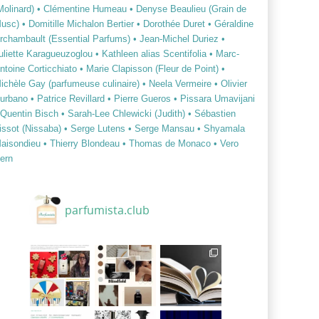
Molinard)
• Clémentine Humeau
• Denyse Beaulieu (Grain de
usc)
• Domitille Michalon Bertier
• Dorothée Duret
• Géraldine
rchambault (Essential Parfums)
• Jean-Michel Duriez
•
uliette Karagueuzoglou
• Kathleen alias Scentifolia
• Marc-
ntoine Corticchiato
• Marie Clapisson (Fleur de Point)
•
ichèle Gay (parfumeuse culinaire)
• Neela Vermeire
• Olivier
urbano
• Patrice Revillard
• Pierre Gueros
• Pissara Umavijani
 Quentin Bisch
• Sarah-Lee Chlewicki (Judith)
• Sébastien
issot (Nissaba)
• Serge Lutens
• Serge Mansau
• Shyamala
aisondieu
• Thierry Blondeau
• Thomas de Monaco
• Vero
ern
parfumista.club