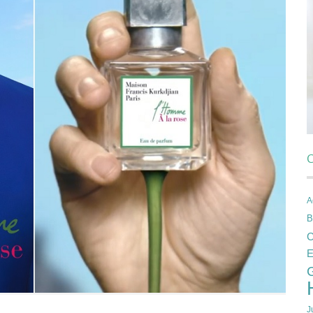
C
A
B
C
E
J