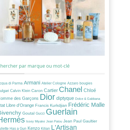
hercher par marque ou mot-clé
Armani
cqua di Parma
Atelier Cologne
bougies
Azzaro
Chanel
Chloé
Cartier
Caron
ulgari
Calvin Klein
Dior
diptyque
omme des Garçons
Dolce & Gabbana
Frédéric Malle
tat Libre d'Orange
Francis Kurkdjian
Guerlain
Givenchy
Goutal
Gucci
Hermès
Jean Paul Gaultier
Issey Miyake
Jean Patou
L'Artisan
Kenzo
uliette Has a Gun
Kilian