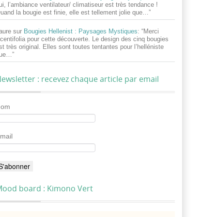
ui, l’ambiance ventilateur/ climatiseur est très tendance !
uand la bougie est finie, elle est tellement jolie que…
”
aure
sur
Bougies Hellenist : Paysages Mystiques
: “
Merci
centifolia pour cette découverte. Le design des cinq bougies
st très original. Elles sont toutes tentantes pour l’helléniste
ue…
”
ewsletter : recevez chaque article par email
Nom
mail
ood board : Kimono Vert