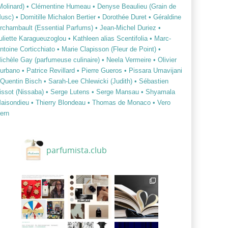
Molinard)
• Clémentine Humeau
• Denyse Beaulieu (Grain de
usc)
• Domitille Michalon Bertier
• Dorothée Duret
• Géraldine
rchambault (Essential Parfums)
• Jean-Michel Duriez
•
uliette Karagueuzoglou
• Kathleen alias Scentifolia
• Marc-
ntoine Corticchiato
• Marie Clapisson (Fleur de Point)
•
ichèle Gay (parfumeuse culinaire)
• Neela Vermeire
• Olivier
urbano
• Patrice Revillard
• Pierre Gueros
• Pissara Umavijani
 Quentin Bisch
• Sarah-Lee Chlewicki (Judith)
• Sébastien
issot (Nissaba)
• Serge Lutens
• Serge Mansau
• Shyamala
aisondieu
• Thierry Blondeau
• Thomas de Monaco
• Vero
ern
parfumista.club