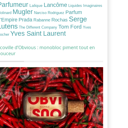
Parfumeur
Lancôme
Lalique
Liquides Imaginaires
Mugler
Parfum
Narciso Rodriguez
olinard
Serge
Prada
'Empire
Rochas
Rabanne
Lutens
Tom Ford
Yves
The Different Company
Yves Saint Laurent
ocher
coville d’Obvious : monobloc piment tout en
douceur