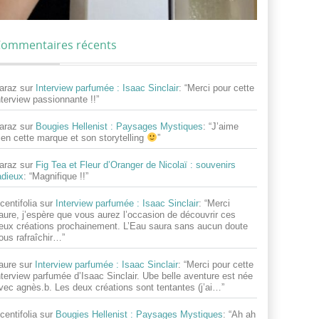
ommentaires récents
araz
sur
Interview parfumée : Isaac Sinclair
: “
Merci pour cette
nterview passionnante !!
”
araz
sur
Bougies Hellenist : Paysages Mystiques
: “
J’aime
ien cette marque et son storytelling
”
araz
sur
Fig Tea et Fleur d’Oranger de Nicolaï : souvenirs
adieux
: “
Magnifique !!
”
centifolia
sur
Interview parfumée : Isaac Sinclair
: “
Merci
aure, j’espère que vous aurez l’occasion de découvrir ces
eux créations prochainement. L’Eau saura sans aucun doute
ous rafraîchir…
”
aure
sur
Interview parfumée : Isaac Sinclair
: “
Merci pour cette
nterview parfumée d’Isaac Sinclair. Ube belle aventure est née
vec agnès.b. Les deux créations sont tentantes (j’ai…
”
centifolia
sur
Bougies Hellenist : Paysages Mystiques
: “
Ah ah