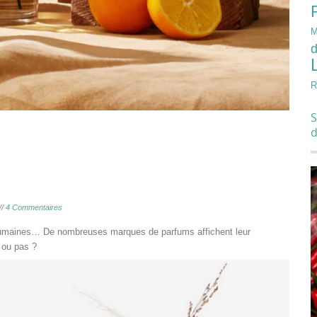
M
d
R
S
//
4 Commentaires
 humaines… De nombreuses marques de parfums affichent leur
 ou pas ?