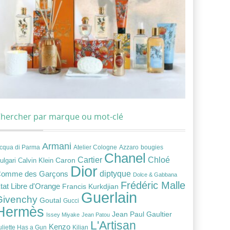
hercher par marque ou mot-clé
Armani
cqua di Parma
Atelier Cologne
bougies
Azzaro
Chanel
Chloé
Cartier
Caron
ulgari
Calvin Klein
Dior
diptyque
omme des Garçons
Dolce & Gabbana
Frédéric Malle
tat Libre d'Orange
Francis Kurkdjian
Guerlain
Givenchy
Goutal
Gucci
Hermès
Jean Paul Gaultier
Issey Miyake
Jean Patou
L'Artisan
Kenzo
uliette Has a Gun
Kilian