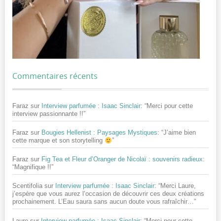
Commentaires récents
Faraz
sur
Interview parfumée : Isaac Sinclair
: “
Merci pour cette
interview passionnante !!
”
Faraz
sur
Bougies Hellenist : Paysages Mystiques
: “
J’aime bien
cette marque et son storytelling
”
Faraz
sur
Fig Tea et Fleur d’Oranger de Nicolaï : souvenirs radieux
:
“
Magnifique !!
”
Scentifolia
sur
Interview parfumée : Isaac Sinclair
: “
Merci Laure,
j’espère que vous aurez l’occasion de découvrir ces deux créations
prochainement. L’Eau saura sans aucun doute vous rafraîchir…
”
Laure
sur
Interview parfumée : Isaac Sinclair
: “
Merci pour cette