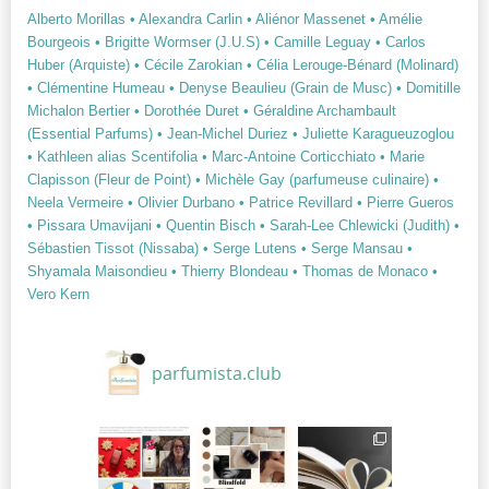
Alberto Morillas
• Alexandra Carlin
• Aliénor Massenet
• Amélie
Bourgeois
• Brigitte Wormser (J.U.S)
• Camille Leguay
• Carlos
Huber (Arquiste)
• Cécile Zarokian
• Célia Lerouge-Bénard (Molinard)
• Clémentine Humeau
• Denyse Beaulieu (Grain de Musc)
• Domitille
Michalon Bertier
• Dorothée Duret
• Géraldine Archambault
(Essential Parfums)
• Jean-Michel Duriez
• Juliette Karagueuzoglou
• Kathleen alias Scentifolia
• Marc-Antoine Corticchiato
• Marie
Clapisson (Fleur de Point)
• Michèle Gay (parfumeuse culinaire)
•
Neela Vermeire
• Olivier Durbano
• Patrice Revillard
• Pierre Gueros
• Pissara Umavijani
• Quentin Bisch
• Sarah-Lee Chlewicki (Judith)
•
Sébastien Tissot (Nissaba)
• Serge Lutens
• Serge Mansau
•
Shyamala Maisondieu
• Thierry Blondeau
• Thomas de Monaco
•
Vero Kern
parfumista.club