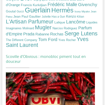
Frédéric Malle
Givenchy
d'Orange
Francis Kurkdjian
Guerlain
Hermès
Goutal
Gucci
Issey Miyake
Jean
Jean Paul Gaultier
Kenzo
Juliette Has a Gun
Kilian
Patou
L'Artisan Parfumeur
Lancôme
Lalique
Liquides
Mugler
Parfum
Narciso Rodriguez
Imaginaires
Molinard
Serge Lutens
Prada
d'Empire
Rochas
Rabanne
Yves
Tom Ford
Yves Rocher
The Different Company
Saint Laurent
Scoville d’Obvious : monobloc piment tout en
douceur