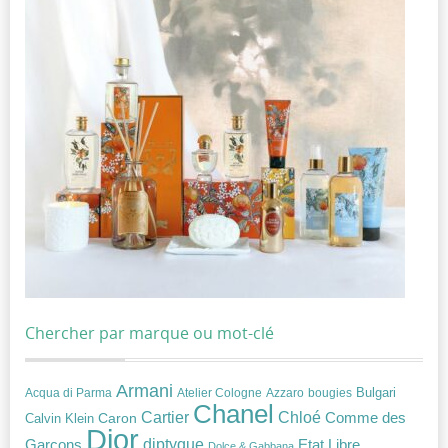
Chercher par marque ou mot-clé
Armani
Acqua di Parma
Atelier Cologne
bougies
Bulgari
Azzaro
Chanel
Chloé
Cartier
Caron
Comme des
Calvin Klein
Dior
diptyque
Garçons
Etat Libre
Dolce & Gabbana